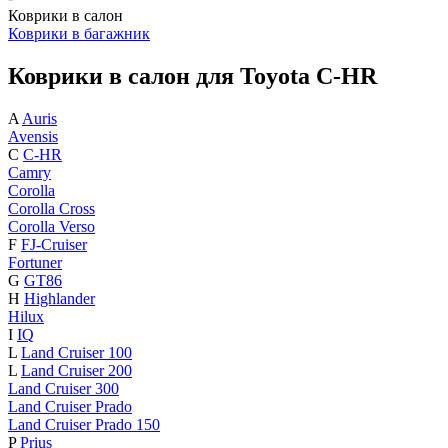
Коврики в салон
Коврики в багажник
Коврики в салон для Toyota C-HR
A
Auris
Avensis
C
C-HR
Camry
Corolla
Corolla Cross
Corolla Verso
F
FJ-Cruiser
Fortuner
G
GT86
H
Highlander
Hilux
I
IQ
L
Land Cruiser 100
L
Land Cruiser 200
Land Cruiser 300
Land Cruiser Prado
Land Cruiser Prado 150
P
Prius