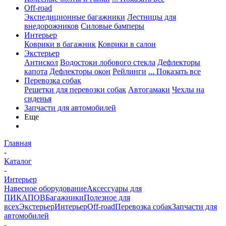
Off-road
Экспедиционные багажники
Лестницы для
внедорожников
Силовые бамперы
Интерьер
Коврики в багажник
Коврики в салон
Экстерьер
Антискол
Водостоки лобового стекла
Дефлекторы
капота
Дефлекторы окон
Рейлинги
... Показать все
Перевозка собак
Решетки для перевозки собак
Автогамаки
Чехлы на
сиденья
Запчасти для автомобилей
Еще
Главная
-
Каталог
-
Интерьер
Навесное оборудование
Аксессуары для
ПИКАПОВ
Багажники
Полезное для
всех
Экстерьер
Интерьер
Off-road
Перевозка собак
Запчасти для
автомобилей
-