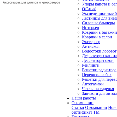
Упоры капота и ба
Off-road
Экспедиционные б
Лестницы для вне
Силовые бамперы
Интерьер
Коврики в багажн
Коврики в салон
Экстерьер
Антискол
Водостоки лобовог
Дефлекторы капот
Дефлекторы окон
Рейлинги
Решетки радиатора
Перевозка собак
Решетки для перев
Автогамаки
Чехлы на сиденья
Запчасти для авто
Наши работы
О компании
Статьи
О компании
Ново
сертификат ТМ
Контакты