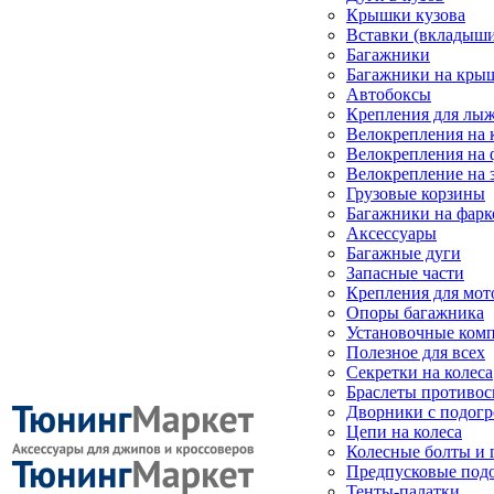
Крышки кузова
Вставки (вкладыши
Багажники
Багажники на кры
Автобоксы
Крепления для лыж
Велокрепления на
Велокрепления на 
Велокрепление на 
Грузовые корзины
Багажники на фарк
Аксессуары
Багажные дуги
Запасные части
Крепления для мот
Опоры багажника
Установочные ком
Полезное для всех
Секретки на колеса
Браслеты противо
Дворники с подогр
Цепи на колеса
Колесные болты и 
Предпусковые под
Тенты-палатки