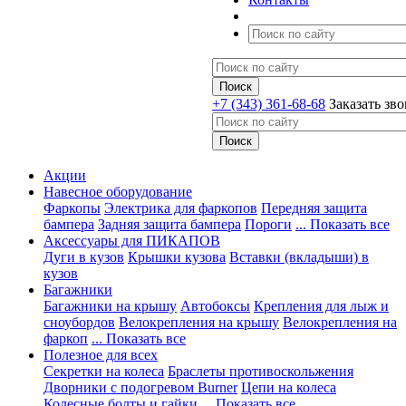
+7 (343) 361-68-68
Заказать зв
Акции
Навесное оборудование
Фаркопы
Электрика для фаркопов
Передняя защита
бампера
Задняя защита бампера
Пороги
... Показать все
Аксессуары для ПИКАПОВ
Дуги в кузов
Крышки кузова
Вставки (вкладыши) в
кузов
Багажники
Багажники на крышу
Автобоксы
Крепления для лыж и
сноубордов
Велокрепления на крышу
Велокрепления на
фаркоп
... Показать все
Полезное для всех
Секретки на колеса
Браслеты противоскольжения
Дворники с подогревом Burner
Цепи на колеса
Колесные болты и гайки
... Показать все