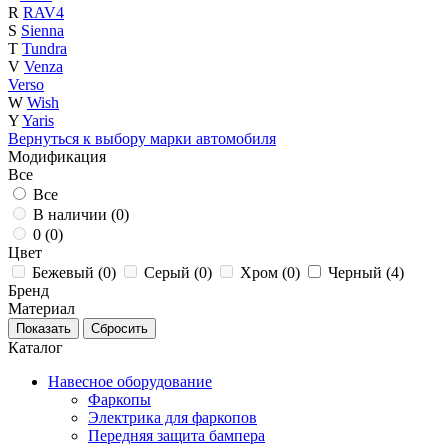
R
RAV4
S
Sienna
T
Tundra
V
Venza
Verso
W
Wish
Y
Yaris
Вернуться к выбору марки автомобиля
Модификация
Все
Все
В наличии (
0
)
0 (
0
)
Цвет
Бежевый (
0
)
Серый (
0
)
Хром (
0
)
Черный (
4
)
Бренд
Материал
Каталог
Навесное оборудование
Фаркопы
Электрика для фаркопов
Передняя защита бампера