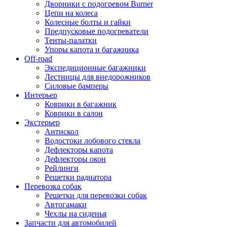
Дворники с подогревом Burner
Цепи на колеса
Колесные болты и гайки
Предпусковые подогреватели
Тенты-палатки
Упоры капота и багажника
Off-road
Экспедиционные багажники
Лестницы для внедорожников
Силовые бамперы
Интерьер
Коврики в багажник
Коврики в салон
Экстерьер
Антискол
Водостоки лобового стекла
Дефлекторы капота
Дефлекторы окон
Рейлинги
Решетки радиатора
Перевозка собак
Решетки для перевозки собак
Автогамаки
Чехлы на сиденья
Запчасти для автомобилей