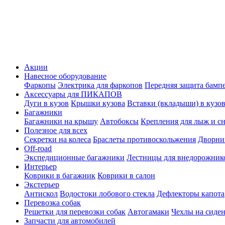
Акции
Навесное оборудование
Фаркопы
Электрика для фаркопов
Передняя защита бамп
Аксессуары для ПИКАПОВ
Дуги в кузов
Крышки кузова
Вставки (вкладыши) в кузо
Багажники
Багажники на крышу
Автобоксы
Крепления для лыж и с
Полезное для всех
Секретки на колеса
Браслеты противоскольжения
Дворник
Off-road
Экспедиционные багажники
Лестницы для внедорожник
Интерьер
Коврики в багажник
Коврики в салон
Экстерьер
Антискол
Водостоки лобового стекла
Дефлекторы капота
Перевозка собак
Решетки для перевозки собак
Автогамаки
Чехлы на сиден
Запчасти для автомобилей