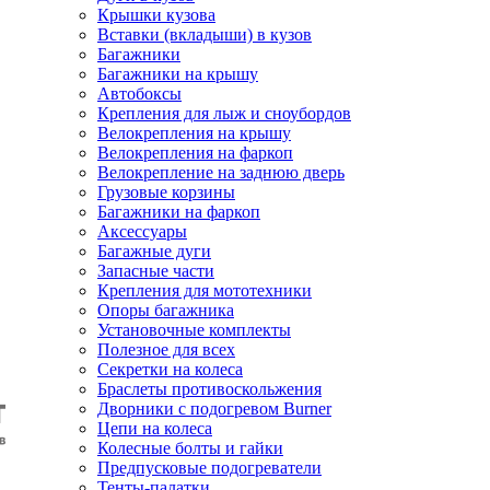
Крышки кузова
Вставки (вкладыши) в кузов
Багажники
Багажники на крышу
Автобоксы
Крепления для лыж и сноубордов
Велокрепления на крышу
Велокрепления на фаркоп
Велокрепление на заднюю дверь
Грузовые корзины
Багажники на фаркоп
Аксессуары
Багажные дуги
Запасные части
Крепления для мототехники
Опоры багажника
Установочные комплекты
Полезное для всех
Секретки на колеса
Браслеты противоскольжения
Дворники с подогревом Burner
Цепи на колеса
Колесные болты и гайки
Предпусковые подогреватели
Тенты-палатки