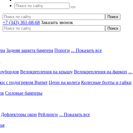
+7 (343) 361-68-68
Заказать звонок
ера
Задняя защита бампера
Пороги
... Показать все
в
ноубордов
Велокрепления на крышу
Велокрепления на фаркоп
..
и с подогревом Burner
Цепи на колеса
Колесные болты и гайки
ов
Силовые бамперы
Дефлекторы окон
Рейлинги
... Показать все
ья