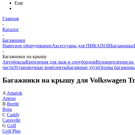
Еще
Главная
-
Каталог
-
Багажники
Навесное оборудование
Аксессуары для ПИКАПОВ
Багажники
-
Багажники на крышу
Автобоксы
Крепления для лыж и сноубордов
Велокрепления на
части
Установочные комплекты
Багажные дуги
Опоры багажник
Багажники на крышу для Volkswagen Tr
A
Amarok
Arteon
B
Beetle
Bora
C
Caddy
Caravelle
G
Golf
Golf Plus