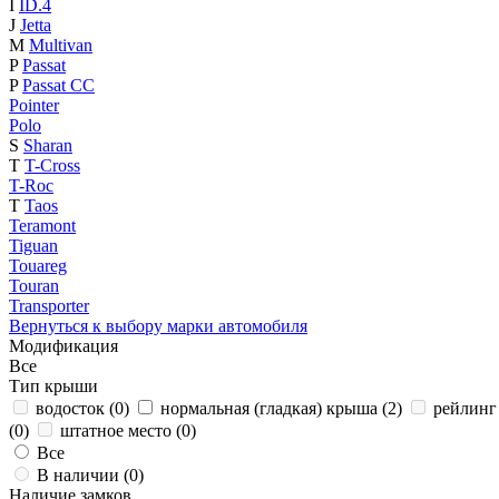
I
ID.4
J
Jetta
M
Multivan
P
Passat
P
Passat CC
Pointer
Polo
S
Sharan
T
T-Cross
T-Roc
T
Taos
Teramont
Tiguan
Touareg
Touran
Transporter
Вернуться к выбору марки автомобиля
Модификация
Все
Тип крыши
водосток (
0
)
нормальная (гладкая) крыша (
2
)
рейлинг 
(
0
)
штатное место (
0
)
Все
В наличии (
0
)
Наличие замков