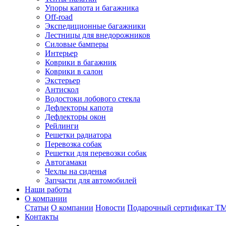
Упоры капота и багажника
Off-road
Экспедиционные багажники
Лестницы для внедорожников
Силовые бамперы
Интерьер
Коврики в багажник
Коврики в салон
Экстерьер
Антискол
Водостоки лобового стекла
Дефлекторы капота
Дефлекторы окон
Рейлинги
Решетки радиатора
Перевозка собак
Решетки для перевозки собак
Автогамаки
Чехлы на сиденья
Запчасти для автомобилей
Наши работы
О компании
Статьи
О компании
Новости
Подарочный сертификат Т
Контакты