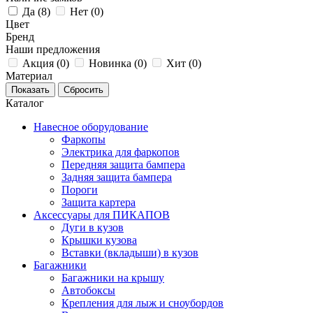
Да (
8
)
Нет (
0
)
Цвет
Бренд
Наши предложения
Акция (
0
)
Новинка (
0
)
Хит (
0
)
Материал
Каталог
Навесное оборудование
Фаркопы
Электрика для фаркопов
Передняя защита бампера
Задняя защита бампера
Пороги
Защита картера
Аксессуары для ПИКАПОВ
Дуги в кузов
Крышки кузова
Вставки (вкладыши) в кузов
Багажники
Багажники на крышу
Автобоксы
Крепления для лыж и сноубордов