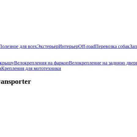
Полезное для всех
Экстерьер
Интерьер
Off-road
Перевозка собак
Зап
 крышу
Велокрепления на фаркоп
Велокрепление на заднюю двер
а
Крепления для мототехники
ansporter