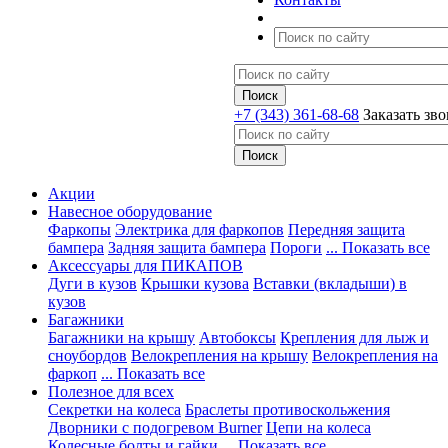
+7 (343) 361-68-68
Заказать зв
Акции
Навесное оборудование
Фаркопы
Электрика для фаркопов
Передняя защита
бампера
Задняя защита бампера
Пороги
... Показать все
Аксессуары для ПИКАПОВ
Дуги в кузов
Крышки кузова
Вставки (вкладыши) в
кузов
Багажники
Багажники на крышу
Автобоксы
Крепления для лыж и
сноубордов
Велокрепления на крышу
Велокрепления на
фаркоп
... Показать все
Полезное для всех
Секретки на колеса
Браслеты противоскольжения
Дворники с подогревом Burner
Цепи на колеса
Колесные болты и гайки
... Показать все