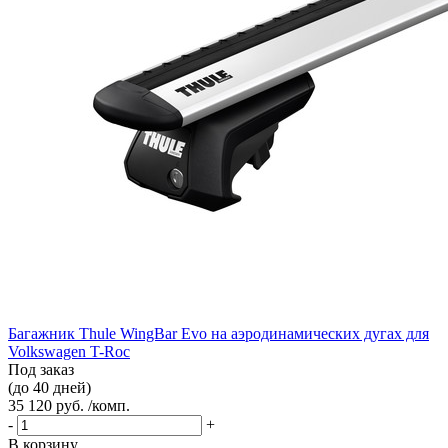
Багажник Thule WingBar Evo на аэродинамических дугах для
Volkswagen T-Roc
Под заказ
(до 40 дней)
35 120 руб. /комп.
-
+
В корзину