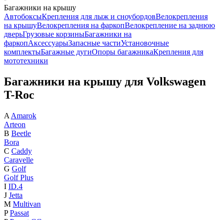
Багажники на крышу
Автобоксы
Крепления для лыж и сноубордов
Велокрепления
на крышу
Велокрепления на фаркоп
Велокрепление на заднюю
дверь
Грузовые корзины
Багажники на
фаркоп
Аксессуары
Запасные части
Установочные
комплекты
Багажные дуги
Опоры багажника
Крепления для
мототехники
Багажники на крышу для Volkswagen
T-Roc
A
Amarok
Arteon
B
Beetle
Bora
C
Caddy
Caravelle
G
Golf
Golf Plus
I
ID.4
J
Jetta
M
Multivan
P
Passat