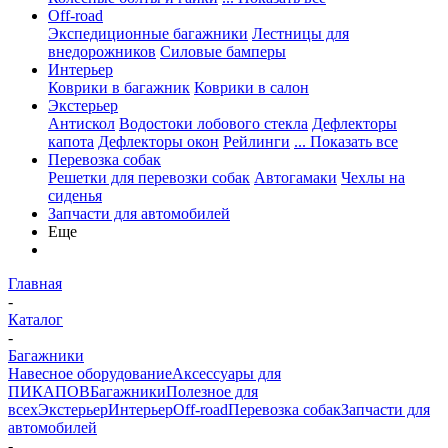
Off-road
Экспедиционные багажники
Лестницы для
внедорожников
Силовые бамперы
Интерьер
Коврики в багажник
Коврики в салон
Экстерьер
Антискол
Водостоки лобового стекла
Дефлекторы
капота
Дефлекторы окон
Рейлинги
... Показать все
Перевозка собак
Решетки для перевозки собак
Автогамаки
Чехлы на
сиденья
Запчасти для автомобилей
Еще
Главная
-
Каталог
-
Багажники
Навесное оборудование
Аксессуары для
ПИКАПОВ
Багажники
Полезное для
всех
Экстерьер
Интерьер
Off-road
Перевозка собак
Запчасти для
автомобилей
-