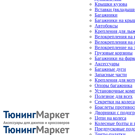
Крышки кузова
Вставки (вкладыши
Багажники
Багажники на кры
Автобоксы
Крепления для лыж
Велокрепления на
Велокрепления на 
Велокрепление на 
Грузовые корзины
Багажники на фарк
Аксессуары
Багажные дуги
Запасные части
Крепления для мот
Опоры багажника
Установочные ком
Полезное для всех
Секретки на колеса
Браслеты противо
Дворники с подогр
Цепи на колеса
Колесные болты и 
Предпусковые под
Тенты-палатки