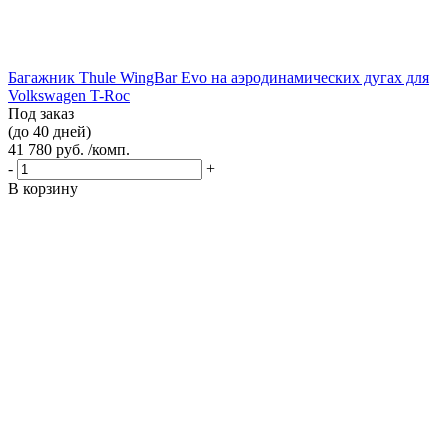
Багажник Thule WingBar Evo на аэродинамических дугах для
Volkswagen T-Roc
Под заказ
(до 40 дней)
41 780 руб. /комп.
-
+
В корзину