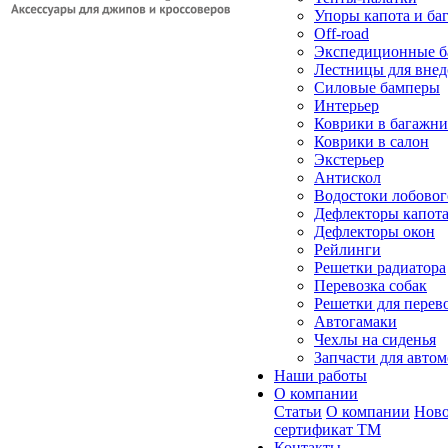
Упоры капота и ба
Off-road
Экспедиционные б
Лестницы для вне
Силовые бамперы
Интерьер
Коврики в багажн
Коврики в салон
Экстерьер
Антискол
Водостоки лобовог
Дефлекторы капот
Дефлекторы окон
Рейлинги
Решетки радиатора
Перевозка собак
Решетки для перев
Автогамаки
Чехлы на сиденья
Запчасти для авто
Наши работы
О компании
Статьи
О компании
Ново
сертификат ТМ
Контакты