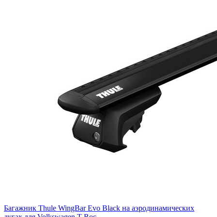
Багажник Thule WingBar Evo Black на аэродинамических
дугах для Volkswagen T-Roc