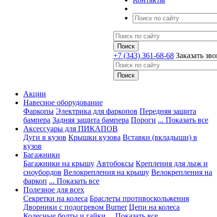
+7 (343) 361-68-68
Заказать зв
Акции
Навесное оборудование
Фаркопы
Электрика для фаркопов
Передняя защита
бампера
Задняя защита бампера
Пороги
... Показать все
Аксессуары для ПИКАПОВ
Дуги в кузов
Крышки кузова
Вставки (вкладыши) в
кузов
Багажники
Багажники на крышу
Автобоксы
Крепления для лыж и
сноубордов
Велокрепления на крышу
Велокрепления на
фаркоп
... Показать все
Полезное для всех
Секретки на колеса
Браслеты противоскольжения
Дворники с подогревом Burner
Цепи на колеса
Колесные болты и гайки
... Показать все