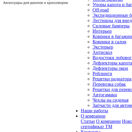
Упоры капота и ба
Off-road
Экспедиционные б
Лестницы для вне
Силовые бамперы
Интерьер
Коврики в багажн
Коврики в салон
Экстерьер
Антискол
Водостоки лобовог
Дефлекторы капот
Дефлекторы окон
Рейлинги
Решетки радиатора
Перевозка собак
Решетки для перев
Автогамаки
Чехлы на сиденья
Запчасти для авто
Наши работы
О компании
Статьи
О компании
Ново
сертификат ТМ
Контакты