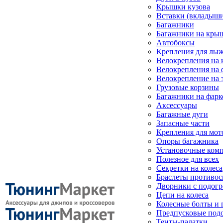
Крышки кузова
Вставки (вкладыши
Багажники
Багажники на кры
Автобоксы
Крепления для лыж
Велокрепления на
Велокрепления на 
Велокрепление на 
Грузовые корзины
Багажники на фарк
Аксессуары
Багажные дуги
Запасные части
Крепления для мот
Опоры багажника
Установочные ком
Полезное для всех
Секретки на колеса
Браслеты противо
Дворники с подогр
Цепи на колеса
Колесные болты и 
Предпусковые под
Тенты-палатки