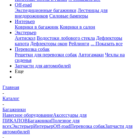
Off-road
Экспедиционные багажники
Лестницы для
внедорожников
Силовые бамперы
Интерьер
Коврики в багажник
Коврики в салон
Экстерьер
Антискол
Водостоки лобового стекла
Дефлекторы
капота
Дефлекторы окон
Рейлинги
... Показать все
Перевозка собак
Решетки для перевозки собак
Автогамаки
Чехлы на
сиденья
Запчасти для автомобилей
Еще
Главная
-
Каталог
-
Багажники
Навесное оборудование
Аксессуары для
ПИКАПОВ
Багажники
Полезное для
всех
Экстерьер
Интерьер
Off-road
Перевозка собак
Запчасти для
автомобилей
-