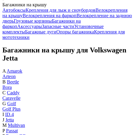
Багажники на крышу
Автобоксы
Крепления для лыж и сноубордов
Велокрепления
на крышу
Велокрепления на фаркоп
Велокрепление на заднюю
дверь
Грузовые корзины
Багажники на
фаркоп
Аксессуары
Запасные части
Установочные
комплекты
Багажные дуги
Опоры багажника
Крепления для
мототехники
Багажники на крышу для Volkswagen
Jetta
A
Amarok
Arteon
B
Beetle
Bora
C
Caddy
Caravelle
G
Golf
Golf Plus
I
ID.4
J
Jetta
M
Multivan
P
Passat