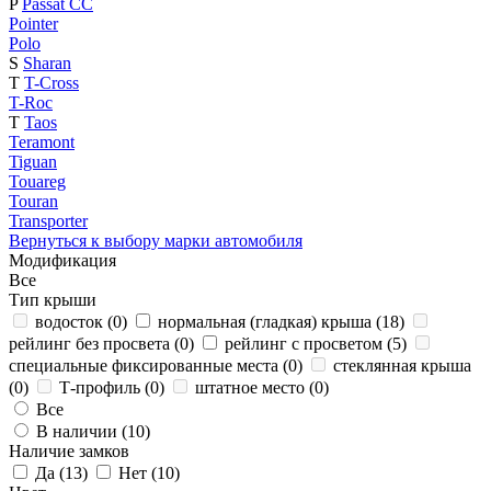
P
Passat CC
Pointer
Polo
S
Sharan
T
T-Cross
T-Roc
T
Taos
Teramont
Tiguan
Touareg
Touran
Transporter
Вернуться к выбору марки автомобиля
Модификация
Все
Тип крыши
водосток (
0
)
нормальная (гладкая) крыша (
18
)
рейлинг без просвета (
0
)
рейлинг с просветом (
5
)
специальные фиксированные места (
0
)
стеклянная крыша
(
0
)
Т-профиль (
0
)
штатное место (
0
)
Все
В наличии (
10
)
Наличие замков
Да (
13
)
Нет (
10
)