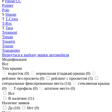
P
Passat CC
Pointer
Polo
S
Sharan
T
T-Cross
T-Roc
T
Taos
Teramont
Tiguan
Touareg
Touran
Transporter
Вернуться к выбору марки автомобиля
Модификация
Все
Тип крыши
водосток (
0
)
нормальная (гладкая) крыша (
0
)
рейлинг без просвета (
0
)
рейлинг с просветом (
5
)
специальные фиксированные места (
14
)
стеклянная крыша
(
0
)
Т-профиль (
0
)
штатное место (
0
)
Все
В наличии (
11
)
Наличие замков
Да (
10
)
Нет (
9
)