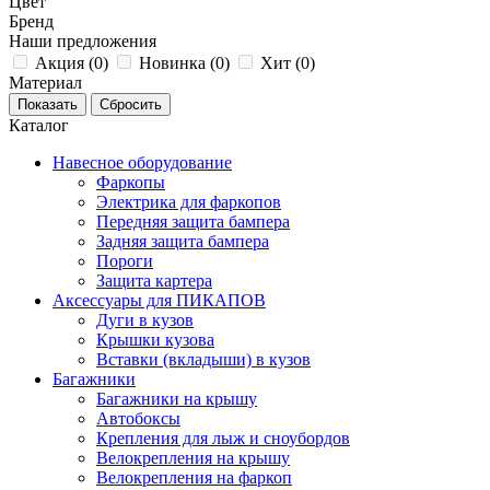
Цвет
Бренд
Наши предложения
Акция (
0
)
Новинка (
0
)
Хит (
0
)
Материал
Каталог
Навесное оборудование
Фаркопы
Электрика для фаркопов
Передняя защита бампера
Задняя защита бампера
Пороги
Защита картера
Аксессуары для ПИКАПОВ
Дуги в кузов
Крышки кузова
Вставки (вкладыши) в кузов
Багажники
Багажники на крышу
Автобоксы
Крепления для лыж и сноубордов
Велокрепления на крышу
Велокрепления на фаркоп