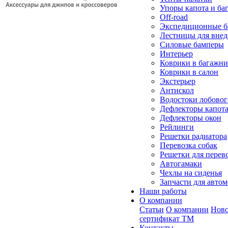
Упоры капота и ба
Off-road
Экспедиционные б
Лестницы для вне
Силовые бамперы
Интерьер
Коврики в багажн
Коврики в салон
Экстерьер
Антискол
Водостоки лобовог
Дефлекторы капот
Дефлекторы окон
Рейлинги
Решетки радиатора
Перевозка собак
Решетки для перев
Автогамаки
Чехлы на сиденья
Запчасти для авто
Наши работы
О компании
Статьи
О компании
Ново
сертификат ТМ
Контакты