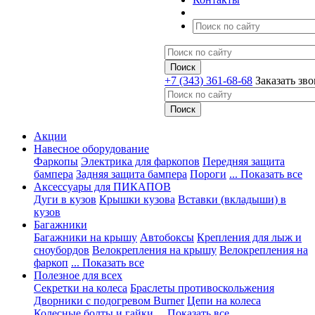
+7 (343) 361-68-68
Заказать зв
Акции
Навесное оборудование
Фаркопы
Электрика для фаркопов
Передняя защита
бампера
Задняя защита бампера
Пороги
... Показать все
Аксессуары для ПИКАПОВ
Дуги в кузов
Крышки кузова
Вставки (вкладыши) в
кузов
Багажники
Багажники на крышу
Автобоксы
Крепления для лыж и
сноубордов
Велокрепления на крышу
Велокрепления на
фаркоп
... Показать все
Полезное для всех
Секретки на колеса
Браслеты противоскольжения
Дворники с подогревом Burner
Цепи на колеса
Колесные болты и гайки
... Показать все