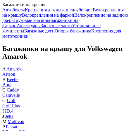
Багажники на крышу
Автобоксы
Крепления для лыж и сноубордов
Велокрепления
на крышу
Велокрепления на фаркоп
Велокрепление на заднюю
дверь
Грузовые корзины
Багажники на
фаркоп
Аксессуары
Запасные части
Установочные
комплекты
Багажные дуги
Опоры багажника
Крепления для
мототехники
Багажники на крышу для Volkswagen
Amarok
A
Amarok
Arteon
B
Beetle
Bora
C
Caddy
Caravelle
G
Golf
Golf Plus
I
ID.4
J
Jetta
M
Multivan
P
Passat