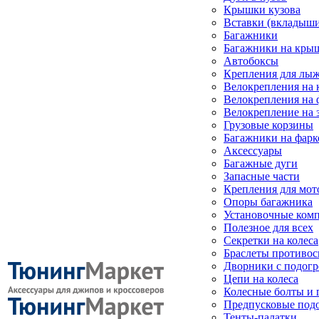
Крышки кузова
Вставки (вкладыши
Багажники
Багажники на кры
Автобоксы
Крепления для лыж
Велокрепления на
Велокрепления на 
Велокрепление на 
Грузовые корзины
Багажники на фарк
Аксессуары
Багажные дуги
Запасные части
Крепления для мот
Опоры багажника
Установочные ком
Полезное для всех
Секретки на колеса
Браслеты противо
Дворники с подогр
Цепи на колеса
Колесные болты и 
Предпусковые под
Тенты-палатки