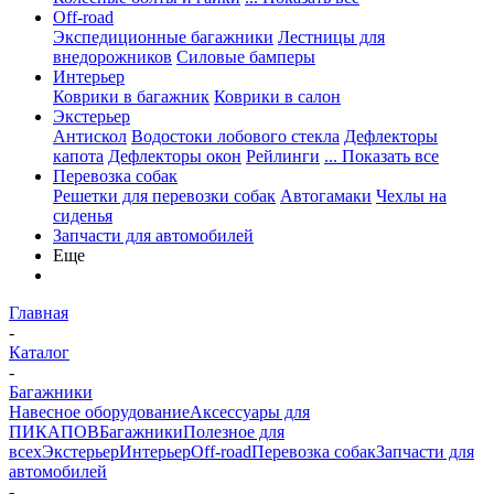
Off-road
Экспедиционные багажники
Лестницы для
внедорожников
Силовые бамперы
Интерьер
Коврики в багажник
Коврики в салон
Экстерьер
Антискол
Водостоки лобового стекла
Дефлекторы
капота
Дефлекторы окон
Рейлинги
... Показать все
Перевозка собак
Решетки для перевозки собак
Автогамаки
Чехлы на
сиденья
Запчасти для автомобилей
Еще
Главная
-
Каталог
-
Багажники
Навесное оборудование
Аксессуары для
ПИКАПОВ
Багажники
Полезное для
всех
Экстерьер
Интерьер
Off-road
Перевозка собак
Запчасти для
автомобилей
-