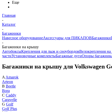
Еще
Главная
-
Каталог
-
Багажники
Навесное оборудование
Аксессуары для ПИКАПОВ
Багажники
-
Багажники на крышу
Автобоксы
Крепления для лыж и сноубордов
Велокрепления на
части
Установочные комплекты
Багажные дуги
Опоры багажник
Багажники на крышу для Volkswagen Go
A
Amarok
Arteon
B
Beetle
Bora
C
Caddy
Caravelle
G
Golf
Golf Plus