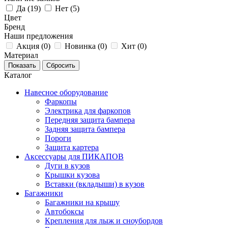
Да (
19
)
Нет (
5
)
Цвет
Бренд
Наши предложения
Акция (
0
)
Новинка (
0
)
Хит (
0
)
Материал
Каталог
Навесное оборудование
Фаркопы
Электрика для фаркопов
Передняя защита бампера
Задняя защита бампера
Пороги
Защита картера
Аксессуары для ПИКАПОВ
Дуги в кузов
Крышки кузова
Вставки (вкладыши) в кузов
Багажники
Багажники на крышу
Автобоксы
Крепления для лыж и сноубордов