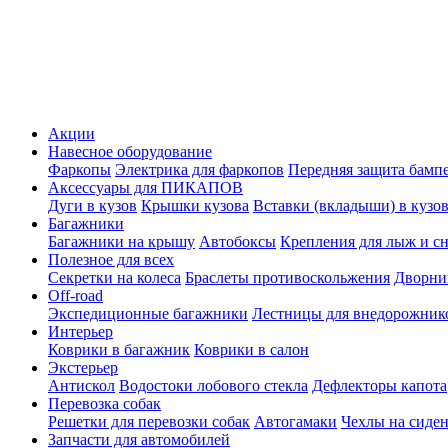
Акции
Навесное оборудование
Фаркопы
Электрика для фаркопов
Передняя защита бамп
Аксессуары для ПИКАПОВ
Дуги в кузов
Крышки кузова
Вставки (вкладыши) в кузо
Багажники
Багажники на крышу
Автобоксы
Крепления для лыж и с
Полезное для всех
Секретки на колеса
Браслеты противоскольжения
Дворник
Off-road
Экспедиционные багажники
Лестницы для внедорожник
Интерьер
Коврики в багажник
Коврики в салон
Экстерьер
Антискол
Водостоки лобового стекла
Дефлекторы капота
Перевозка собак
Решетки для перевозки собак
Автогамаки
Чехлы на сиден
Запчасти для автомобилей