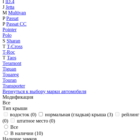
I
ID.4
J
Jetta
M
Multivan
P
Passat
P
Passat CC
Pointer
Polo
S
Sharan
T
T-Cross
T-Roc
T
Taos
Teramont
Tiguan
Touareg
Touran
Transporter
Вернуться к выбору марки автомобиля
Модификация
Все
Тип крыши
водосток (
0
)
нормальная (гладкая) крыша (
3
)
рейлинг 
(
0
)
штатное место (
0
)
Все
В наличии (
10
)
Наличие замков