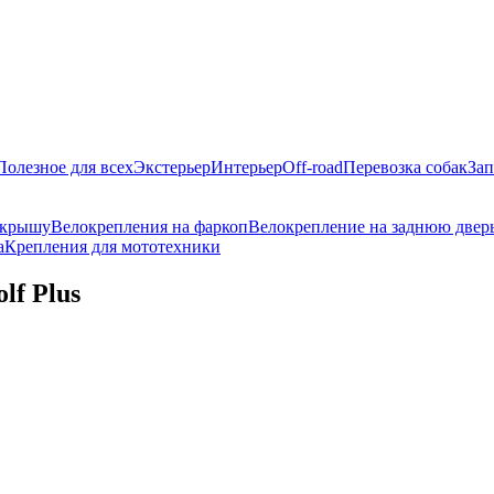
Полезное для всех
Экстерьер
Интерьер
Off-road
Перевозка собак
Зап
 крышу
Велокрепления на фаркоп
Велокрепление на заднюю двер
а
Крепления для мототехники
lf Plus