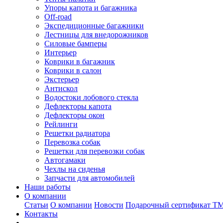
Упоры капота и багажника
Off-road
Экспедиционные багажники
Лестницы для внедорожников
Силовые бамперы
Интерьер
Коврики в багажник
Коврики в салон
Экстерьер
Антискол
Водостоки лобового стекла
Дефлекторы капота
Дефлекторы окон
Рейлинги
Решетки радиатора
Перевозка собак
Решетки для перевозки собак
Автогамаки
Чехлы на сиденья
Запчасти для автомобилей
Наши работы
О компании
Статьи
О компании
Новости
Подарочный сертификат Т
Контакты