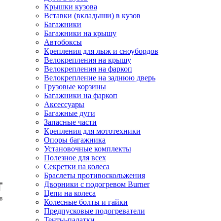
Крышки кузова
Вставки (вкладыши) в кузов
Багажники
Багажники на крышу
Автобоксы
Крепления для лыж и сноубордов
Велокрепления на крышу
Велокрепления на фаркоп
Велокрепление на заднюю дверь
Грузовые корзины
Багажники на фаркоп
Аксессуары
Багажные дуги
Запасные части
Крепления для мототехники
Опоры багажника
Установочные комплекты
Полезное для всех
Секретки на колеса
Браслеты противоскольжения
Дворники с подогревом Burner
Цепи на колеса
Колесные болты и гайки
Предпусковые подогреватели
Тенты-палатки