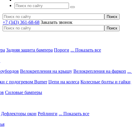
+7 (343) 361-68-68
Заказать звонок
ера
Задняя защита бампера
Пороги
... Показать все
в
ноубордов
Велокрепления на крышу
Велокрепления на фаркоп
..
и с подогревом Burner
Цепи на колеса
Колесные болты и гайки
ов
Силовые бамперы
Дефлекторы окон
Рейлинги
... Показать все
ья