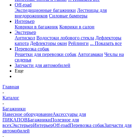
Off-road
Экспедиционные багажники
Лестницы для
внедорожников
Силовые бамперы
Интерьер
Коврики в багажник
Коврики в салон
Экстерьер
Антискол
Водостоки лобового стекла
Дефлекторы
капота
Дефлекторы окон
Рейлинги
... Показать все
Перевозка собак
Решетки для перевозки собак
Автогамаки
Чехлы на
сиденья
Запчасти для автомобилей
Еще
Главная
-
Каталог
-
Багажники
Навесное оборудование
Аксессуары для
ПИКАПОВ
Багажники
Полезное для
всех
Экстерьер
Интерьер
Off-road
Перевозка собак
Запчасти для
автомобилей
-