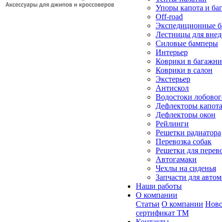
Упоры капота и ба
Off-road
Экспедиционные б
Лестницы для вне
Силовые бамперы
Интерьер
Коврики в багажн
Коврики в салон
Экстерьер
Антискол
Водостоки лобовог
Дефлекторы капот
Дефлекторы окон
Рейлинги
Решетки радиатора
Перевозка собак
Решетки для перев
Автогамаки
Чехлы на сиденья
Запчасти для авто
Наши работы
О компании
Статьи
О компании
Ново
сертификат ТМ
Контакты