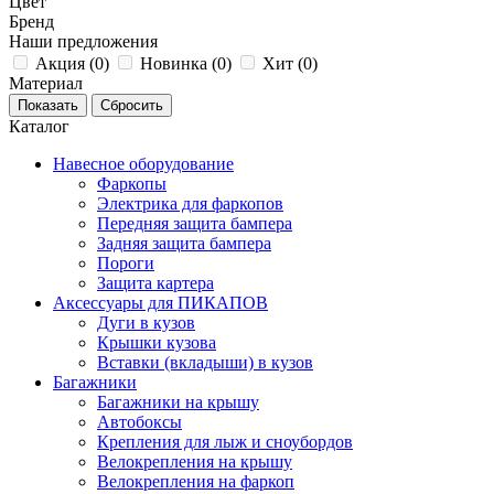
Цвет
Бренд
Наши предложения
Акция (
0
)
Новинка (
0
)
Хит (
0
)
Материал
Каталог
Навесное оборудование
Фаркопы
Электрика для фаркопов
Передняя защита бампера
Задняя защита бампера
Пороги
Защита картера
Аксессуары для ПИКАПОВ
Дуги в кузов
Крышки кузова
Вставки (вкладыши) в кузов
Багажники
Багажники на крышу
Автобоксы
Крепления для лыж и сноубордов
Велокрепления на крышу
Велокрепления на фаркоп