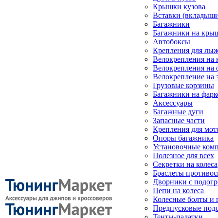
Крышки кузова
Вставки (вкладыши
Багажники
Багажники на кры
Автобоксы
Крепления для лыж
Велокрепления на
Велокрепления на 
Велокрепление на 
Грузовые корзины
Багажники на фарк
Аксессуары
Багажные дуги
Запасные части
Крепления для мот
Опоры багажника
Установочные ком
Полезное для всех
Секретки на колеса
Браслеты противо
Дворники с подогр
Цепи на колеса
Колесные болты и 
Предпусковые под
Тенты-палатки