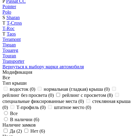
P
Passat CC
Pointer
Polo
S
Sharan
T
T-Cross
T-Roc
T
Taos
Teramont
Tiguan
Touareg
Touran
Transporter
Вернуться к выбору марки автомобиля
Модификация
Все
Тип крыши
водосток (
0
)
нормальная (гладкая) крыша (
0
)
рейлинг без просвета (
0
)
рейлинг с просветом (
8
)
специальные фиксированные места (
0
)
стеклянная крыша
(
0
)
Т-профиль (
0
)
штатное место (
0
)
Все
В наличии (
6
)
Наличие замков
Да (
2
)
Нет (
6
)