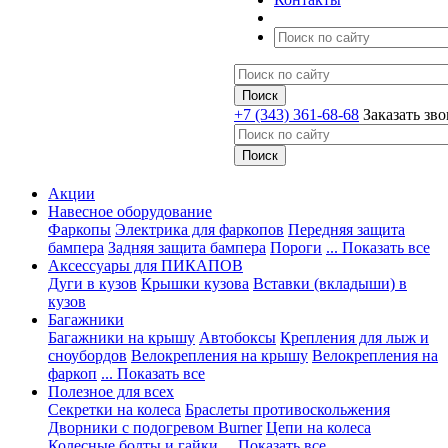
+7 (343) 361-68-68
Заказать зв
Акции
Навесное оборудование
Фаркопы
Электрика для фаркопов
Передняя защита
бампера
Задняя защита бампера
Пороги
... Показать все
Аксессуары для ПИКАПОВ
Дуги в кузов
Крышки кузова
Вставки (вкладыши) в
кузов
Багажники
Багажники на крышу
Автобоксы
Крепления для лыж и
сноубордов
Велокрепления на крышу
Велокрепления на
фаркоп
... Показать все
Полезное для всех
Секретки на колеса
Браслеты противоскольжения
Дворники с подогревом Burner
Цепи на колеса
Колесные болты и гайки
... Показать все