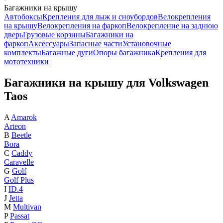
Багажники на крышу
Автобоксы
Крепления для лыж и сноубордов
Велокрепления
на крышу
Велокрепления на фаркоп
Велокрепление на заднюю
дверь
Грузовые корзины
Багажники на
фаркоп
Аксессуары
Запасные части
Установочные
комплекты
Багажные дуги
Опоры багажника
Крепления для
мототехники
Багажники на крышу для Volkswagen
Taos
A
Amarok
Arteon
B
Beetle
Bora
C
Caddy
Caravelle
G
Golf
Golf Plus
I
ID.4
J
Jetta
M
Multivan
P
Passat