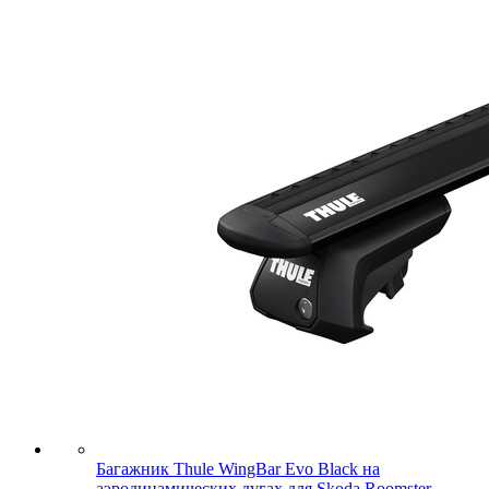
Багажник Thule WingBar Evo Black на
аэродинамических дугах для Skoda Roomster