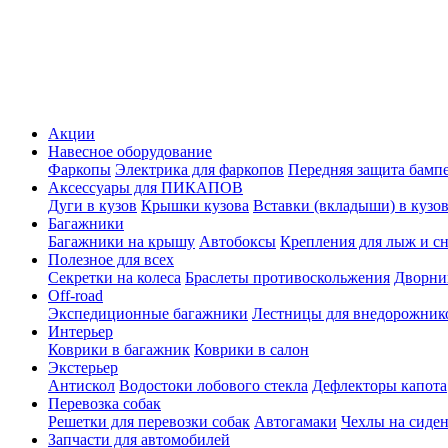
Акции
Навесное оборудование
Фаркопы
Электрика для фаркопов
Передняя защита бамп
Аксессуары для ПИКАПОВ
Дуги в кузов
Крышки кузова
Вставки (вкладыши) в кузо
Багажники
Багажники на крышу
Автобоксы
Крепления для лыж и с
Полезное для всех
Секретки на колеса
Браслеты противоскольжения
Дворник
Off-road
Экспедиционные багажники
Лестницы для внедорожник
Интерьер
Коврики в багажник
Коврики в салон
Экстерьер
Антискол
Водостоки лобового стекла
Дефлекторы капота
Перевозка собак
Решетки для перевозки собак
Автогамаки
Чехлы на сиден
Запчасти для автомобилей