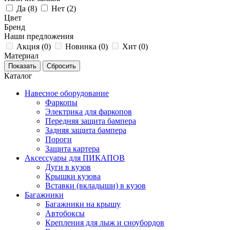
Да (
8
)
Нет (
2
)
Цвет
Бренд
Наши предложения
Акция (
0
)
Новинка (
0
)
Хит (
0
)
Материал
Каталог
Навесное оборудование
Фаркопы
Электрика для фаркопов
Передняя защита бампера
Задняя защита бампера
Пороги
Защита картера
Аксессуары для ПИКАПОВ
Дуги в кузов
Крышки кузова
Вставки (вкладыши) в кузов
Багажники
Багажники на крышу
Автобоксы
Крепления для лыж и сноубордов