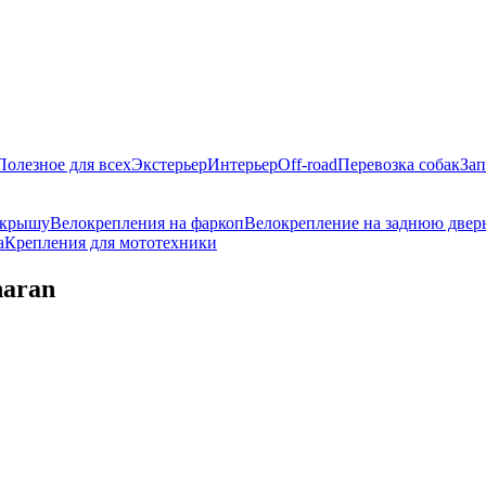
Полезное для всех
Экстерьер
Интерьер
Off-road
Перевозка собак
Зап
 крышу
Велокрепления на фаркоп
Велокрепление на заднюю двер
а
Крепления для мототехники
haran