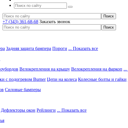
+7 (343) 361-68-68
Заказать звонок
ера
Задняя защита бампера
Пороги
... Показать все
в
ноубордов
Велокрепления на крышу
Велокрепления на фаркоп
..
и с подогревом Burner
Цепи на колеса
Колесные болты и гайки
ов
Силовые бамперы
Дефлекторы окон
Рейлинги
... Показать все
ья