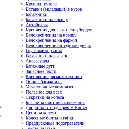
Крышки кузова
Вставки (вкладыши) в кузов
Багажники
Багажники на крышу
Автобоксы
Крепления для лыж и сноубордов
Велокрепления на крышу
Велокрепления на фаркоп
Велокрепление на заднюю дверь
Грузовые корзины
Багажники на фаркоп
Аксессуары
Багажные дуги
Запасные части
Крепления для мототехники
Опоры багажника
Установочные комплекты
Полезное для всех
Секретки на колеса
Браслеты противоскольжения
Дворники с подогревом Burner
Цепи на колеса
Колесные болты и гайки
Предпусковые подогреватели
Тенты-палатки