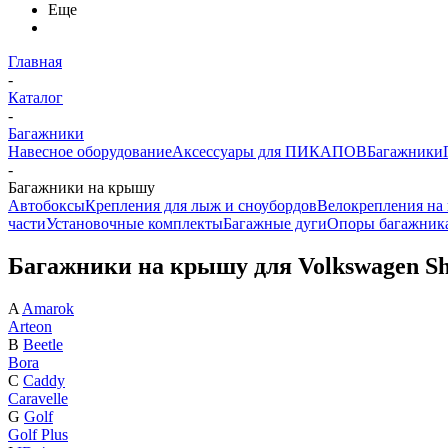
Еще
Главная
-
Каталог
-
Багажники
Навесное оборудование
Аксессуары для ПИКАПОВ
Багажники
-
Багажники на крышу
Автобоксы
Крепления для лыж и сноубордов
Велокрепления на
части
Установочные комплекты
Багажные дуги
Опоры багажник
Багажники на крышу для Volkswagen S
A
Amarok
Arteon
B
Beetle
Bora
C
Caddy
Caravelle
G
Golf
Golf Plus