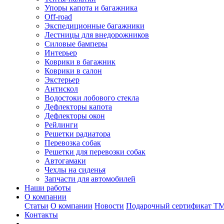
Упоры капота и багажника
Off-road
Экспедиционные багажники
Лестницы для внедорожников
Силовые бамперы
Интерьер
Коврики в багажник
Коврики в салон
Экстерьер
Антискол
Водостоки лобового стекла
Дефлекторы капота
Дефлекторы окон
Рейлинги
Решетки радиатора
Перевозка собак
Решетки для перевозки собак
Автогамаки
Чехлы на сиденья
Запчасти для автомобилей
Наши работы
О компании
Статьи
О компании
Новости
Подарочный сертификат Т
Контакты