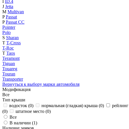
I
ID.4
J
Jetta
M
Multivan
P
Passat
P
Passat CC
Pointer
Polo
S
Sharan
T
T-Cross
T-Roc
T
Taos
Teramont
Tiguan
Touareg
Touran
Transporter
Вернуться к выбору марки автомобиля
Модификация
Все
Тип крыши
водосток (
0
)
нормальная (гладкая) крыша (
0
)
рейлинг 
(
0
)
штатное место (
0
)
Все
В наличии (
1
)
Наличие замков