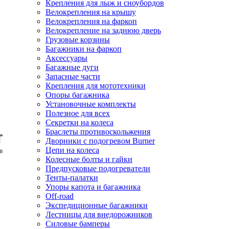
Крепления для лыж и сноубордов
Велокрепления на крышу
Велокрепления на фаркоп
Велокрепление на заднюю дверь
Грузовые корзины
Багажники на фаркоп
Аксессуары
Багажные дуги
Запасные части
Крепления для мототехники
Опоры багажника
Установочные комплекты
Полезное для всех
Секретки на колеса
Браслеты противоскольжения
Дворники с подогревом Burner
Цепи на колеса
Колесные болты и гайки
Предпусковые подогреватели
Тенты-палатки
Упоры капота и багажника
Off-road
Экспедиционные багажники
Лестницы для внедорожников
Силовые бамперы