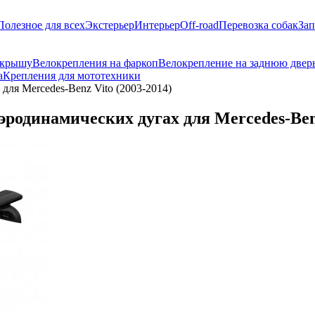
Полезное для всех
Экстерьер
Интерьер
Off-road
Перевозка собак
Зап
 крышу
Велокрепления на фаркоп
Велокрепление на заднюю двер
а
Крепления для мототехники
для Mercedes-Benz Vito (2003-2014)
эродинамических дугах для Mercedes-Benz