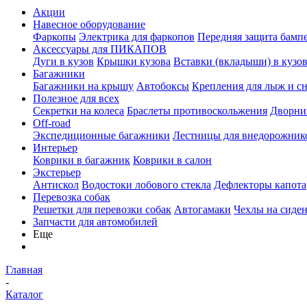
Акции
Навесное оборудование
Фаркопы
Электрика для фаркопов
Передняя защита бамп
Аксессуары для ПИКАПОВ
Дуги в кузов
Крышки кузова
Вставки (вкладыши) в кузо
Багажники
Багажники на крышу
Автобоксы
Крепления для лыж и с
Полезное для всех
Секретки на колеса
Браслеты противоскольжения
Дворник
Off-road
Экспедиционные багажники
Лестницы для внедорожник
Интерьер
Коврики в багажник
Коврики в салон
Экстерьер
Антискол
Водостоки лобового стекла
Дефлекторы капота
Перевозка собак
Решетки для перевозки собак
Автогамаки
Чехлы на сиден
Запчасти для автомобилей
Еще
Главная
-
Каталог
-