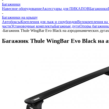
Багажники
Навесное оборудование
Аксессуары для ПИКАПОВ
Багажники
-
Багажники на крышу
Автобоксы
Крепления для лыж и сноубордов
Велокрепления на
части
Установочные комплекты
Багажные дуги
Опоры багажник
-
Багажник Thule WingBar Evo Black на аэродинамических дугах 
Багажник Thule WingBar Evo Black на а