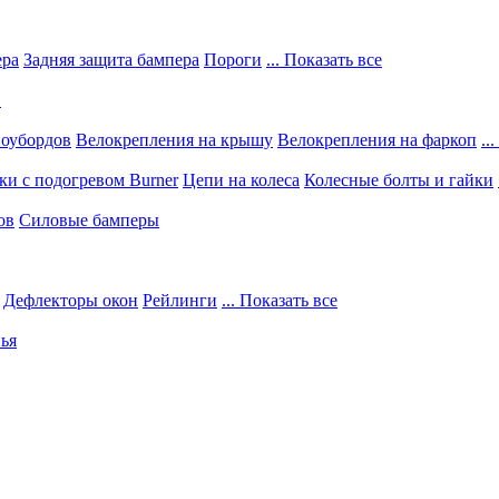
ера
Задняя защита бампера
Пороги
... Показать все
в
ноубордов
Велокрепления на крышу
Велокрепления на фаркоп
..
и с подогревом Burner
Цепи на колеса
Колесные болты и гайки
ов
Силовые бамперы
Дефлекторы окон
Рейлинги
... Показать все
ья