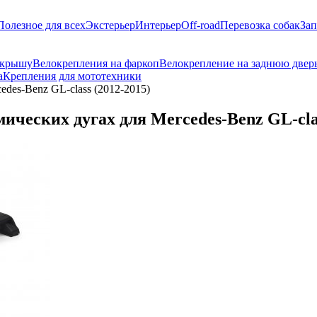
Полезное для всех
Экстерьер
Интерьер
Off-road
Перевозка собак
Зап
 крышу
Велокрепления на фаркоп
Велокрепление на заднюю двер
а
Крепления для мототехники
edes-Benz GL-class (2012-2015)
ических дугах для Mercedes-Benz GL-clas