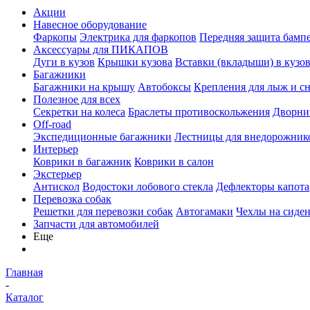
Акции
Навесное оборудование
Фаркопы
Электрика для фаркопов
Передняя защита бамп
Аксессуары для ПИКАПОВ
Дуги в кузов
Крышки кузова
Вставки (вкладыши) в кузо
Багажники
Багажники на крышу
Автобоксы
Крепления для лыж и с
Полезное для всех
Секретки на колеса
Браслеты противоскольжения
Дворник
Off-road
Экспедиционные багажники
Лестницы для внедорожник
Интерьер
Коврики в багажник
Коврики в салон
Экстерьер
Антискол
Водостоки лобового стекла
Дефлекторы капота
Перевозка собак
Решетки для перевозки собак
Автогамаки
Чехлы на сиден
Запчасти для автомобилей
Еще
Главная
-
Каталог
-