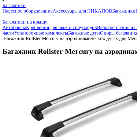
Багажники
Навесное оборудование
Аксессуары для ПИКАПОВ
Багажники
-
Багажники на крышу
Автобоксы
Крепления для лыж и сноубордов
Велокрепления на
части
Установочные комплекты
Багажные дуги
Опоры багажник
-
Багажник Rollster Mercury на аэродинамических дугах для Merc
Багажник Rollster Mercury на аэродинам