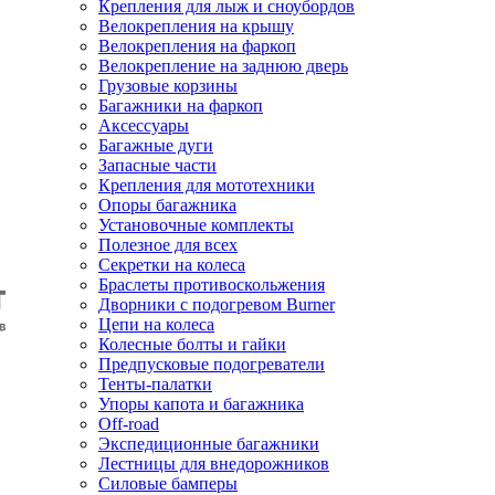
Крепления для лыж и сноубордов
Велокрепления на крышу
Велокрепления на фаркоп
Велокрепление на заднюю дверь
Грузовые корзины
Багажники на фаркоп
Аксессуары
Багажные дуги
Запасные части
Крепления для мототехники
Опоры багажника
Установочные комплекты
Полезное для всех
Секретки на колеса
Браслеты противоскольжения
Дворники с подогревом Burner
Цепи на колеса
Колесные болты и гайки
Предпусковые подогреватели
Тенты-палатки
Упоры капота и багажника
Off-road
Экспедиционные багажники
Лестницы для внедорожников
Силовые бамперы