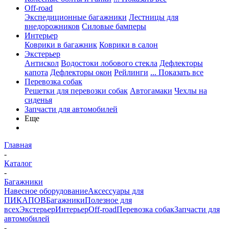
Off-road
Экспедиционные багажники
Лестницы для
внедорожников
Силовые бамперы
Интерьер
Коврики в багажник
Коврики в салон
Экстерьер
Антискол
Водостоки лобового стекла
Дефлекторы
капота
Дефлекторы окон
Рейлинги
... Показать все
Перевозка собак
Решетки для перевозки собак
Автогамаки
Чехлы на
сиденья
Запчасти для автомобилей
Еще
Главная
-
Каталог
-
Багажники
Навесное оборудование
Аксессуары для
ПИКАПОВ
Багажники
Полезное для
всех
Экстерьер
Интерьер
Off-road
Перевозка собак
Запчасти для
автомобилей
-