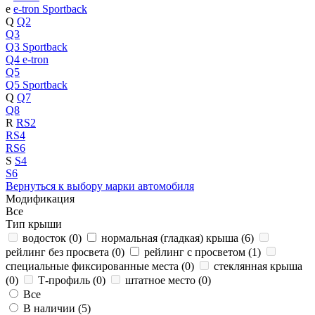
e
e-tron Sportback
Q
Q2
Q3
Q3 Sportback
Q4 e-tron
Q5
Q5 Sportback
Q
Q7
Q8
R
RS2
RS4
RS6
S
S4
S6
Вернуться к выбору марки автомобиля
Модификация
Все
Тип крыши
водосток (
0
)
нормальная (гладкая) крыша (
6
)
рейлинг без просвета (
0
)
рейлинг с просветом (
1
)
специальные фиксированные места (
0
)
стеклянная крыша
(
0
)
Т-профиль (
0
)
штатное место (
0
)
Все
В наличии (
5
)