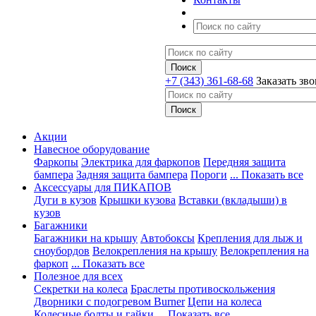
+7 (343) 361-68-68
Заказать зв
Акции
Навесное оборудование
Фаркопы
Электрика для фаркопов
Передняя защита
бампера
Задняя защита бампера
Пороги
... Показать все
Аксессуары для ПИКАПОВ
Дуги в кузов
Крышки кузова
Вставки (вкладыши) в
кузов
Багажники
Багажники на крышу
Автобоксы
Крепления для лыж и
сноубордов
Велокрепления на крышу
Велокрепления на
фаркоп
... Показать все
Полезное для всех
Секретки на колеса
Браслеты противоскольжения
Дворники с подогревом Burner
Цепи на колеса
Колесные болты и гайки
... Показать все