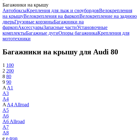
Багажники на крышу
Автобоксы
Крепления для лыж и сноубордов
Велокрепления
на крышу
Велокрепления на фаркоп
Велокрепление на заднюю
дверь
Грузовые корзины
Багажники на
фаркоп
Аксессуары
Запасные части
Установочные
комплекты
Багажные дуги
Опоры багажника
Крепления для
мототехники
Багажники на крышу для Audi 80
1
100
2
200
8
80
9
90
A
A1
A3
A4
A
A4 Allroad
A5
A6
A6 Allroad
A7
A8
e
e-tron