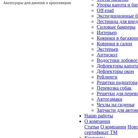
Упоры капота и ба
Off-road
Экспедиционные б
Лестницы для вне
Силовые бамперы
Интерьер
Коврики в багажн
Коврики в салон
Экстерьер
Антискол
Водостоки лобовог
Дефлекторы капот
Дефлекторы окон
Рейлинги
Решетки радиатора
Перевозка собак
Решетки для перев
Автогамаки
Чехлы на сиденья
Запчасти для авто
Наши работы
О компании
Статьи
О компании
Ново
сертификат ТМ
Контакты