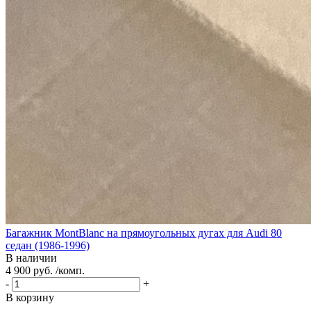
Багажник MontBlanc на прямоугольных дугах для Audi 80
седан (1986-1996)
В наличии
4 900 руб. /комп.
-
+
В корзину