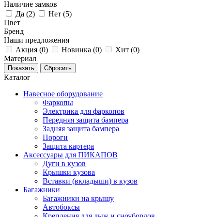
Наличие замков
Да (
2
)
Нет (
5
)
Цвет
Бренд
Наши предложения
Акция (
0
)
Новинка (
0
)
Хит (
0
)
Материал
Каталог
Навесное оборудование
Фаркопы
Электрика для фаркопов
Передняя защита бампера
Задняя защита бампера
Пороги
Защита картера
Аксессуары для ПИКАПОВ
Дуги в кузов
Крышки кузова
Вставки (вкладыши) в кузов
Багажники
Багажники на крышу
Автобоксы
Крепления для лыж и сноубордов