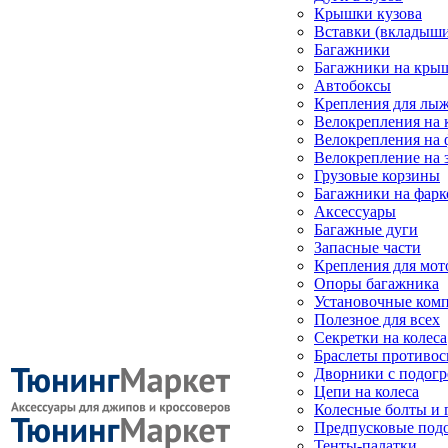
Крышки кузова
Вставки (вкладыши
Багажники
Багажники на кры
Автобоксы
Крепления для лыж
Велокрепления на
Велокрепления на 
Велокрепление на 
Грузовые корзины
Багажники на фарк
Аксессуары
Багажные дуги
Запасные части
Крепления для мот
Опоры багажника
Установочные ком
Полезное для всех
Секретки на колеса
Браслеты противо
Дворники с подогр
Цепи на колеса
Колесные болты и 
Предпусковые под
Тенты-палатки