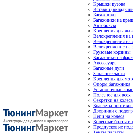
Крышки кузова
Вставки (вкладыши
Багажники
Багажники на кры
Автобоксы
Крепления для лыж
Велокрепления на
Велокрепления на 
Велокрепление на 
Грузовые корзины
Багажники на фарк
Аксессуары
Багажные дуги
Запасные части
Крепления для мот
Опоры багажника
Установочные ком
Полезное для всех
Секретки на колеса
Браслеты противо
Дворники с подогр
Цепи на колеса
Колесные болты и 
Предпусковые под
Тенты-палатки