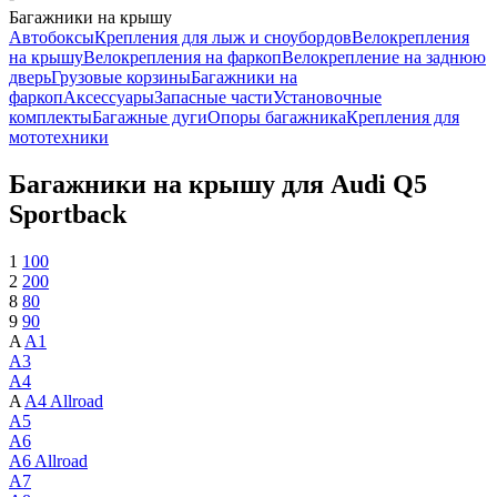
Багажники на крышу
Автобоксы
Крепления для лыж и сноубордов
Велокрепления
на крышу
Велокрепления на фаркоп
Велокрепление на заднюю
дверь
Грузовые корзины
Багажники на
фаркоп
Аксессуары
Запасные части
Установочные
комплекты
Багажные дуги
Опоры багажника
Крепления для
мототехники
Багажники на крышу для Audi Q5
Sportback
1
100
2
200
8
80
9
90
A
A1
A3
A4
A
A4 Allroad
A5
A6
A6 Allroad
A7