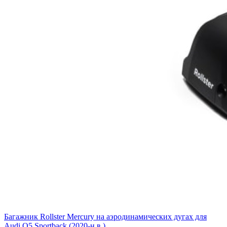
Багажник Rollster Mercury на аэродинамических дугах для
Audi Q5 Sportback (2020-н.в.)