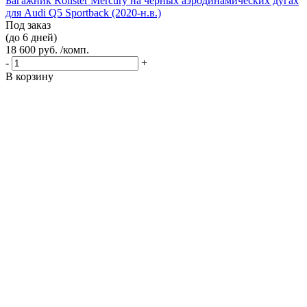
Багажник Rollster Mercury на черных аэродинамических дугах
для Audi Q5 Sportback (2020-н.в.)
Под заказ
(до 6 дней)
18 600 руб. /комп.
-
+
В корзину