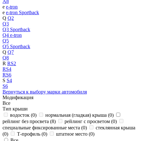
A8
e
e-tron
e
e-tron Sportback
Q
Q2
Q3
Q3 Sportback
Q4 e-tron
Q5
Q5 Sportback
Q
Q7
Q8
R
RS2
RS4
RS6
S
S4
S6
Вернуться к выбору марки автомобиля
Модификация
Все
Тип крыши
водосток (
0
)
нормальная (гладкая) крыша (
0
)
рейлинг без просвета (
8
)
рейлинг с просветом (
0
)
специальные фиксированные места (
0
)
стеклянная крыша
(
0
)
Т-профиль (
0
)
штатное место (
0
)
Все