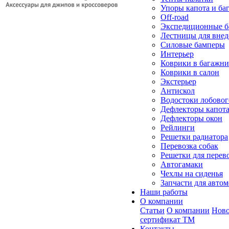
Упоры капота и ба
Off-road
Экспедиционные б
Лестницы для вне
Силовые бамперы
Интерьер
Коврики в багажн
Коврики в салон
Экстерьер
Антискол
Водостоки лобовог
Дефлекторы капот
Дефлекторы окон
Рейлинги
Решетки радиатора
Перевозка собак
Решетки для перев
Автогамаки
Чехлы на сиденья
Запчасти для авто
Наши работы
О компании
Статьи
О компании
Ново
сертификат ТМ
Контакты