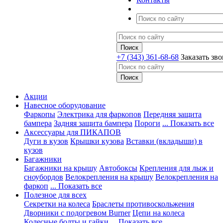
+7 (343) 361-68-68
Заказать зв
Акции
Навесное оборудование
Фаркопы
Электрика для фаркопов
Передняя защита
бампера
Задняя защита бампера
Пороги
... Показать все
Аксессуары для ПИКАПОВ
Дуги в кузов
Крышки кузова
Вставки (вкладыши) в
кузов
Багажники
Багажники на крышу
Автобоксы
Крепления для лыж и
сноубордов
Велокрепления на крышу
Велокрепления на
фаркоп
... Показать все
Полезное для всех
Секретки на колеса
Браслеты противоскольжения
Дворники с подогревом Burner
Цепи на колеса
Колесные болты и гайки
... Показать все