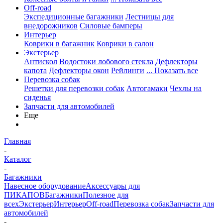
Off-road
Экспедиционные багажники
Лестницы для
внедорожников
Силовые бамперы
Интерьер
Коврики в багажник
Коврики в салон
Экстерьер
Антискол
Водостоки лобового стекла
Дефлекторы
капота
Дефлекторы окон
Рейлинги
... Показать все
Перевозка собак
Решетки для перевозки собак
Автогамаки
Чехлы на
сиденья
Запчасти для автомобилей
Еще
Главная
-
Каталог
-
Багажники
Навесное оборудование
Аксессуары для
ПИКАПОВ
Багажники
Полезное для
всех
Экстерьер
Интерьер
Off-road
Перевозка собак
Запчасти для
автомобилей
-