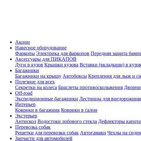
Акции
Навесное оборудование
Фаркопы
Электрика для фаркопов
Передняя защита бамп
Аксессуары для ПИКАПОВ
Дуги в кузов
Крышки кузова
Вставки (вкладыши) в кузо
Багажники
Багажники на крышу
Автобоксы
Крепления для лыж и с
Полезное для всех
Секретки на колеса
Браслеты противоскольжения
Дворник
Off-road
Экспедиционные багажники
Лестницы для внедорожник
Интерьер
Коврики в багажник
Коврики в салон
Экстерьер
Антискол
Водостоки лобового стекла
Дефлекторы капота
Перевозка собак
Решетки для перевозки собак
Автогамаки
Чехлы на сиден
Запчасти для автомобилей