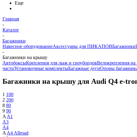
Еще
Главная
-
Каталог
-
Багажники
Навесное оборудование
Аксессуары для ПИКАПОВ
Багажники
-
Багажники на крышу
Автобоксы
Крепления для лыж и сноубордов
Велокрепления на
части
Установочные комплекты
Багажные дуги
Опоры багажник
Багажники на крышу для Audi Q4 e-tro
1
100
2
200
8
80
9
90
A
A1
A3
A4
A
A4 Allroad