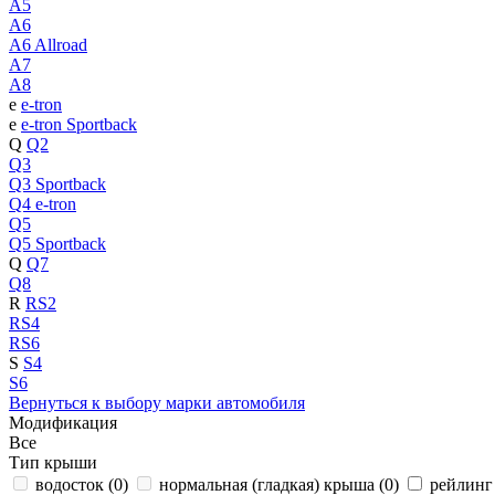
A5
A6
A6 Allroad
A7
A8
e
e-tron
e
e-tron Sportback
Q
Q2
Q3
Q3 Sportback
Q4 e-tron
Q5
Q5 Sportback
Q
Q7
Q8
R
RS2
RS4
RS6
S
S4
S6
Вернуться к выбору марки автомобиля
Модификация
Все
Тип крыши
водосток (
0
)
нормальная (гладкая) крыша (
0
)
рейлинг 