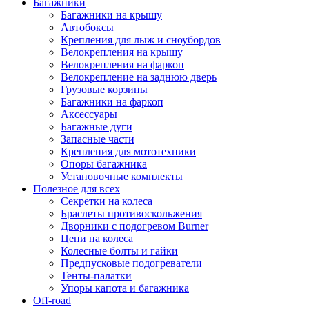
Багажники
Багажники на крышу
Автобоксы
Крепления для лыж и сноубордов
Велокрепления на крышу
Велокрепления на фаркоп
Велокрепление на заднюю дверь
Грузовые корзины
Багажники на фаркоп
Аксессуары
Багажные дуги
Запасные части
Крепления для мототехники
Опоры багажника
Установочные комплекты
Полезное для всех
Секретки на колеса
Браслеты противоскольжения
Дворники с подогревом Burner
Цепи на колеса
Колесные болты и гайки
Предпусковые подогреватели
Тенты-палатки
Упоры капота и багажника
Off-road