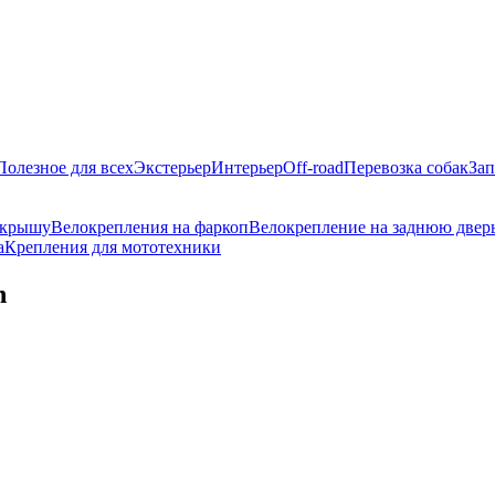
Полезное для всех
Экстерьер
Интерьер
Off-road
Перевозка собак
Зап
 крышу
Велокрепления на фаркоп
Велокрепление на заднюю двер
а
Крепления для мототехники
n