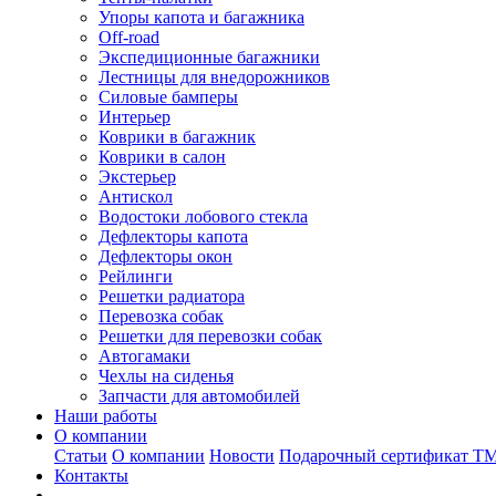
Упоры капота и багажника
Off-road
Экспедиционные багажники
Лестницы для внедорожников
Силовые бамперы
Интерьер
Коврики в багажник
Коврики в салон
Экстерьер
Антискол
Водостоки лобового стекла
Дефлекторы капота
Дефлекторы окон
Рейлинги
Решетки радиатора
Перевозка собак
Решетки для перевозки собак
Автогамаки
Чехлы на сиденья
Запчасти для автомобилей
Наши работы
О компании
Статьи
О компании
Новости
Подарочный сертификат Т
Контакты