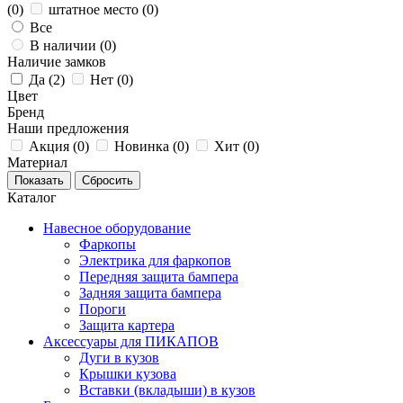
(
0
)
штатное место (
0
)
Все
В наличии (
0
)
Наличие замков
Да (
2
)
Нет (
0
)
Цвет
Бренд
Наши предложения
Акция (
0
)
Новинка (
0
)
Хит (
0
)
Материал
Каталог
Навесное оборудование
Фаркопы
Электрика для фаркопов
Передняя защита бампера
Задняя защита бампера
Пороги
Защита картера
Аксессуары для ПИКАПОВ
Дуги в кузов
Крышки кузова
Вставки (вкладыши) в кузов