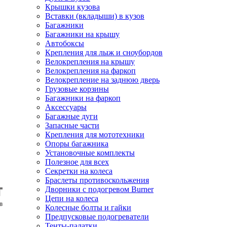
Крышки кузова
Вставки (вкладыши) в кузов
Багажники
Багажники на крышу
Автобоксы
Крепления для лыж и сноубордов
Велокрепления на крышу
Велокрепления на фаркоп
Велокрепление на заднюю дверь
Грузовые корзины
Багажники на фаркоп
Аксессуары
Багажные дуги
Запасные части
Крепления для мототехники
Опоры багажника
Установочные комплекты
Полезное для всех
Секретки на колеса
Браслеты противоскольжения
Дворники с подогревом Burner
Цепи на колеса
Колесные болты и гайки
Предпусковые подогреватели
Тенты-палатки