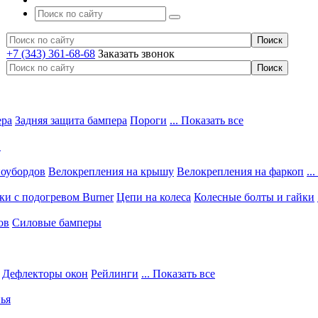
+7 (343) 361-68-68
Заказать звонок
ера
Задняя защита бампера
Пороги
... Показать все
в
ноубордов
Велокрепления на крышу
Велокрепления на фаркоп
..
и с подогревом Burner
Цепи на колеса
Колесные болты и гайки
ов
Силовые бамперы
Дефлекторы окон
Рейлинги
... Показать все
ья