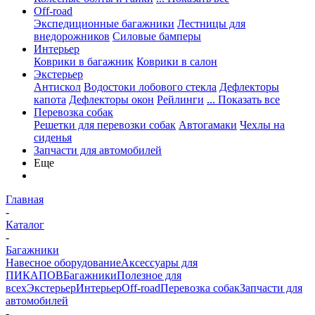
Off-road
Экспедиционные багажники
Лестницы для
внедорожников
Силовые бамперы
Интерьер
Коврики в багажник
Коврики в салон
Экстерьер
Антискол
Водостоки лобового стекла
Дефлекторы
капота
Дефлекторы окон
Рейлинги
... Показать все
Перевозка собак
Решетки для перевозки собак
Автогамаки
Чехлы на
сиденья
Запчасти для автомобилей
Еще
Главная
-
Каталог
-
Багажники
Навесное оборудование
Аксессуары для
ПИКАПОВ
Багажники
Полезное для
всех
Экстерьер
Интерьер
Off-road
Перевозка собак
Запчасти для
автомобилей
-