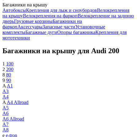
Багажники на крышу
Автобоксы
Крепления для лыж и сноубордов
Велокрепления
на крышу
Велокрепления на фаркоп
Велокрепление на заднюю
дверь
Грузовые корзины
Багажники на
фаркоп
Аксессуары
Запасные части
Установочные
комплекты
Багажные дуги
Опоры багажника
Крепления для
мототехники
Багажники на крышу для Audi 200
1
100
2
200
8
80
9
90
A
A1
A3
A4
A
A4 Allroad
A5
A6
A6 Allroad
A7
A8
e
e-tron