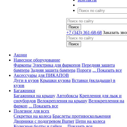
+7 (343) 361-68-68
Заказать зв
Акции
Навесное оборудование
Фаркопы
Электрика для фаркопов
Передняя защита
бампера
Задняя защита бампера
Пороги
... Показать все
Аксессуары для ПИКАПОВ
Дуги в кузов
Крышки кузова
Вставки (вкладыши) в
кузов
Багажники
Багажники на крышу
Автобоксы
Крепления для лыж и
сноубордов
Велокрепления на крышу
Велокрепления на
фаркоп
... Показать все
Полезное для всех
Секретки на колеса
Браслеты противоскольжения
Дворники с подогревом Burner
Цепи на колеса
Колесные болты и гайки
... Показать все