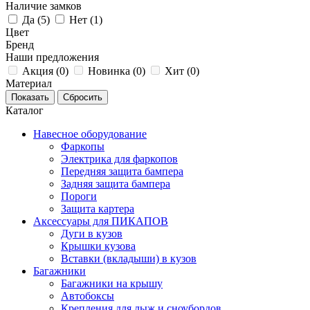
Наличие замков
Да (
5
)
Нет (
1
)
Цвет
Бренд
Наши предложения
Акция (
0
)
Новинка (
0
)
Хит (
0
)
Материал
Каталог
Навесное оборудование
Фаркопы
Электрика для фаркопов
Передняя защита бампера
Задняя защита бампера
Пороги
Защита картера
Аксессуары для ПИКАПОВ
Дуги в кузов
Крышки кузова
Вставки (вкладыши) в кузов
Багажники
Багажники на крышу
Автобоксы
Крепления для лыж и сноубордов