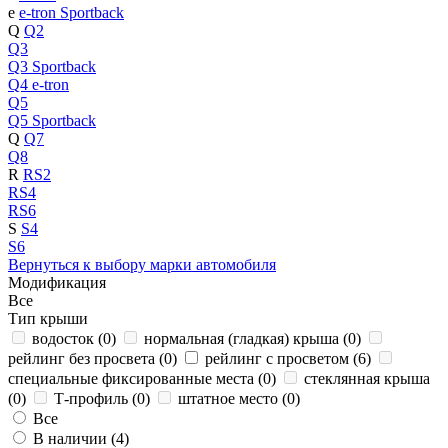
e
e-tron Sportback
Q
Q2
Q3
Q3 Sportback
Q4 e-tron
Q5
Q5 Sportback
Q
Q7
Q8
R
RS2
RS4
RS6
S
S4
S6
Вернуться к выбору марки автомобиля
Модификация
Все
Тип крыши
водосток (
0
)
нормальная (гладкая) крыша (
0
)
рейлинг без просвета (
0
)
рейлинг с просветом (
6
)
специальные фиксированные места (
0
)
стеклянная крыша
(
0
)
Т-профиль (
0
)
штатное место (
0
)
Все
В наличии (
4
)