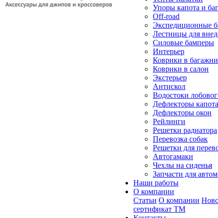
Упоры капота и ба
Off-road
Экспедиционные б
Лестницы для вне
Силовые бамперы
Интерьер
Коврики в багажн
Коврики в салон
Экстерьер
Антискол
Водостоки лобовог
Дефлекторы капот
Дефлекторы окон
Рейлинги
Решетки радиатора
Перевозка собак
Решетки для перев
Автогамаки
Чехлы на сиденья
Запчасти для авто
Наши работы
О компании
Статьи
О компании
Ново
сертификат ТМ
Контакты