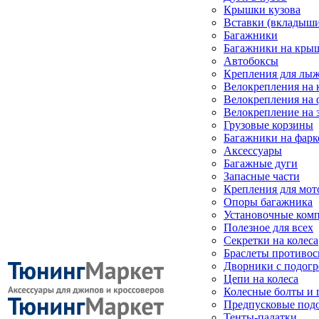
Крышки кузова
Вставки (вкладыши
Багажники
Багажники на кры
Автобоксы
Крепления для лыж
Велокрепления на
Велокрепления на 
Велокрепление на 
Грузовые корзины
Багажники на фарк
Аксессуары
Багажные дуги
Запасные части
Крепления для мот
Опоры багажника
Установочные ком
Полезное для всех
Секретки на колеса
Браслеты противо
Дворники с подогр
Цепи на колеса
Колесные болты и 
Предпусковые под
Тенты-палатки