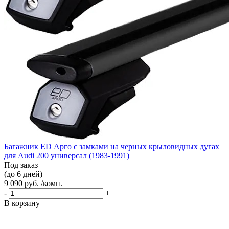
Багажник ED Арго с замками на черных крыловидных дугах
для Audi 200 универсал (1983-1991)
Под заказ
(до 6 дней)
9 090 руб. /комп.
-
+
В корзину