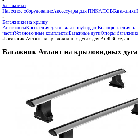
Багажники
Навесное оборудование
Аксессуары для ПИКАПОВ
Багажники
-
Багажники на крышу
Автобоксы
Крепления для лыж и сноубордов
Велокрепления на
части
Установочные комплекты
Багажные дуги
Опоры багажник
-
Багажник Атлант на крыловидных дугах для Audi 80 седан
Багажник Атлант на крыловидных дугах