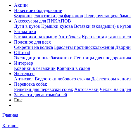
Акции
Навесное оборудование
Фаркопы
Электрика для фаркопов
Передняя защита бамп
Аксессуары для ПИКАПОВ
Дуги в кузов
Крышки кузова
Вставки (вкладыши) в кузо
Багажники
Багажники на крышу
Автобоксы
Крепления для лыж и с
Полезное для всех
Секретки на колеса
Браслеты противоскольжения
Дворник
Off-road
Экспедиционные багажники
Лестницы для внедорожник
Интерьер
Коврики в багажник
Коврики в салон
Экстерьер
Антискол
Водостоки лобового стекла
Дефлекторы капота
Перевозка собак
Решетки для перевозки собак
Автогамаки
Чехлы на сиден
Запчасти для автомобилей
Еще
Главная
-
Каталог
-