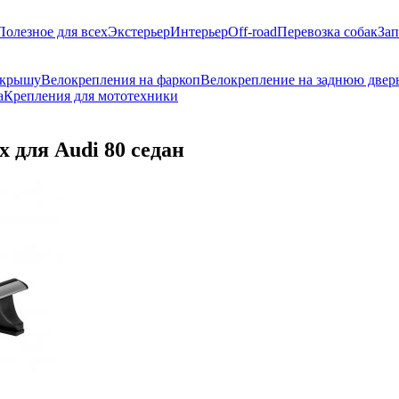
Полезное для всех
Экстерьер
Интерьер
Off-road
Перевозка собак
Зап
 крышу
Велокрепления на фаркоп
Велокрепление на заднюю двер
а
Крепления для мототехники
 для Audi 80 седан