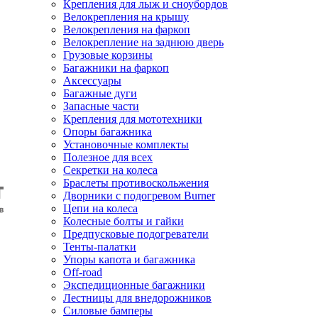
Крепления для лыж и сноубордов
Велокрепления на крышу
Велокрепления на фаркоп
Велокрепление на заднюю дверь
Грузовые корзины
Багажники на фаркоп
Аксессуары
Багажные дуги
Запасные части
Крепления для мототехники
Опоры багажника
Установочные комплекты
Полезное для всех
Секретки на колеса
Браслеты противоскольжения
Дворники с подогревом Burner
Цепи на колеса
Колесные болты и гайки
Предпусковые подогреватели
Тенты-палатки
Упоры капота и багажника
Off-road
Экспедиционные багажники
Лестницы для внедорожников
Силовые бамперы