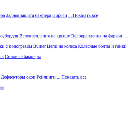
ера
Задняя защита бампера
Пороги
... Показать все
в
ноубордов
Велокрепления на крышу
Велокрепления на фаркоп
..
и с подогревом Burner
Цепи на колеса
Колесные болты и гайки
ов
Силовые бамперы
Дефлекторы окон
Рейлинги
... Показать все
ья