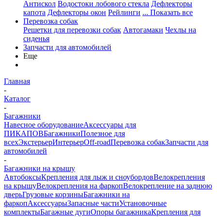
Антискол
Водостоки лобового стекла
Дефлекторы
капота
Дефлекторы окон
Рейлинги
... Показать все
Перевозка собак
Решетки для перевозки собак
Автогамаки
Чехлы на
сиденья
Запчасти для автомобилей
Еще
Главная
-
Каталог
-
Багажники
Навесное оборудование
Аксессуары для
ПИКАПОВ
Багажники
Полезное для
всех
Экстерьер
Интерьер
Off-road
Перевозка собак
Запчасти для
автомобилей
-
Багажники на крышу
Автобоксы
Крепления для лыж и сноубордов
Велокрепления
на крышу
Велокрепления на фаркоп
Велокрепление на заднюю
дверь
Грузовые корзины
Багажники на
фаркоп
Аксессуары
Запасные части
Установочные
комплекты
Багажные дуги
Опоры багажника
Крепления для