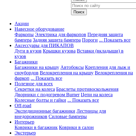
Акции
Навесное оборудование
Фаркопы
Электрика для фаркопов
Передняя защита
бампера
Задняя защита бампера
Пороги
... Показать все
Аксессуары для ПИКАПОВ
Дуги в кузов
Крышки кузова
Вставки (вкладыши) в
кузов
Багажники
Багажники на крышу
Автобоксы
Крепления для лыж и
сноубордов
Велокрепления на крышу
Велокрепления на
фаркоп
... Показать все
Полезное для всех
Секретки на колеса
Браслеты противоскольжения
Дворники с подогревом Burner
Цепи на колеса
Колесные болты и гайки
... Показать все
Off-road
Экспедиционные багажники
Лестницы для
внедорожников
Силовые бамперы
Интерьер
Коврики в багажник
Коврики в салон
Экстерьер