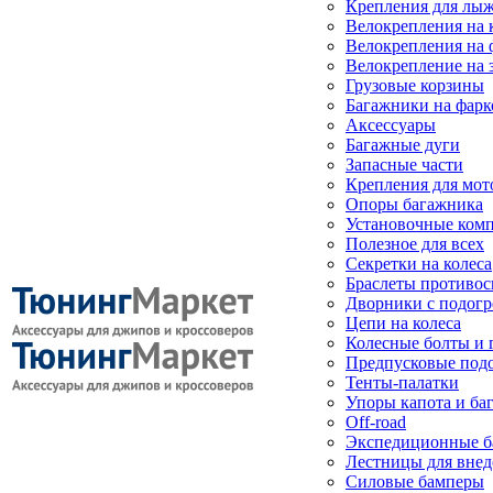
Крепления для лыж
Велокрепления на
Велокрепления на 
Велокрепление на 
Грузовые корзины
Багажники на фарк
Аксессуары
Багажные дуги
Запасные части
Крепления для мот
Опоры багажника
Установочные ком
Полезное для всех
Секретки на колеса
Браслеты противо
Дворники с подогр
Цепи на колеса
Колесные болты и 
Предпусковые под
Тенты-палатки
Упоры капота и ба
Off-road
Экспедиционные б
Лестницы для вне
Силовые бамперы