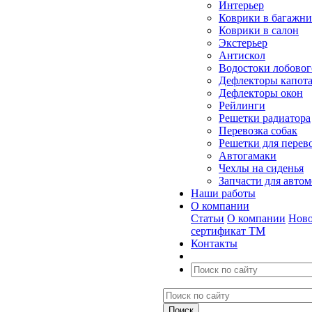
Интерьер
Коврики в багажн
Коврики в салон
Экстерьер
Антискол
Водостоки лобовог
Дефлекторы капот
Дефлекторы окон
Рейлинги
Решетки радиатора
Перевозка собак
Решетки для перев
Автогамаки
Чехлы на сиденья
Запчасти для авто
Наши работы
О компании
Статьи
О компании
Ново
сертификат ТМ
Контакты