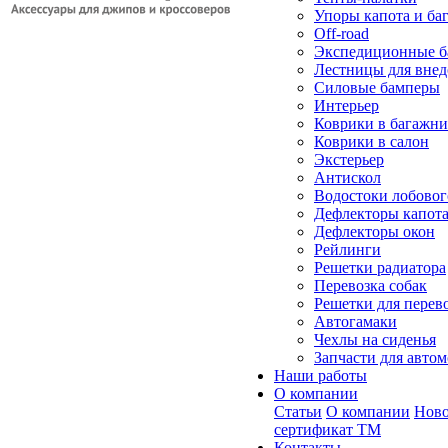
Упоры капота и ба
Off-road
Экспедиционные б
Лестницы для вне
Силовые бамперы
Интерьер
Коврики в багажн
Коврики в салон
Экстерьер
Антискол
Водостоки лобовог
Дефлекторы капот
Дефлекторы окон
Рейлинги
Решетки радиатора
Перевозка собак
Решетки для перев
Автогамаки
Чехлы на сиденья
Запчасти для авто
Наши работы
О компании
Статьи
О компании
Ново
сертификат ТМ
Контакты