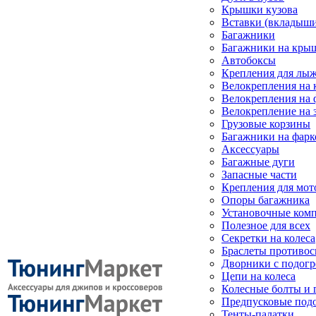
Крышки кузова
Вставки (вкладыши
Багажники
Багажники на кры
Автобоксы
Крепления для лыж
Велокрепления на
Велокрепления на 
Велокрепление на 
Грузовые корзины
Багажники на фарк
Аксессуары
Багажные дуги
Запасные части
Крепления для мот
Опоры багажника
Установочные ком
Полезное для всех
Секретки на колеса
Браслеты противо
Дворники с подогр
Цепи на колеса
Колесные болты и 
Предпусковые под
Тенты-палатки