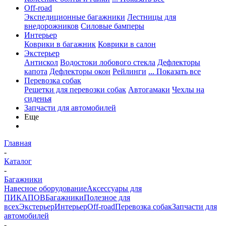
Off-road
Экспедиционные багажники
Лестницы для
внедорожников
Силовые бамперы
Интерьер
Коврики в багажник
Коврики в салон
Экстерьер
Антискол
Водостоки лобового стекла
Дефлекторы
капота
Дефлекторы окон
Рейлинги
... Показать все
Перевозка собак
Решетки для перевозки собак
Автогамаки
Чехлы на
сиденья
Запчасти для автомобилей
Еще
Главная
-
Каталог
-
Багажники
Навесное оборудование
Аксессуары для
ПИКАПОВ
Багажники
Полезное для
всех
Экстерьер
Интерьер
Off-road
Перевозка собак
Запчасти для
автомобилей
-