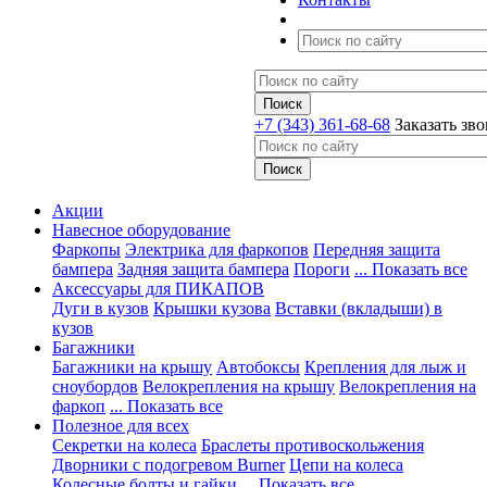
+7 (343) 361-68-68
Заказать зв
Акции
Навесное оборудование
Фаркопы
Электрика для фаркопов
Передняя защита
бампера
Задняя защита бампера
Пороги
... Показать все
Аксессуары для ПИКАПОВ
Дуги в кузов
Крышки кузова
Вставки (вкладыши) в
кузов
Багажники
Багажники на крышу
Автобоксы
Крепления для лыж и
сноубордов
Велокрепления на крышу
Велокрепления на
фаркоп
... Показать все
Полезное для всех
Секретки на колеса
Браслеты противоскольжения
Дворники с подогревом Burner
Цепи на колеса
Колесные болты и гайки
... Показать все