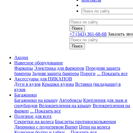
+7 (343) 361-68-68
Заказать зв
Акции
Навесное оборудование
Фаркопы
Электрика для фаркопов
Передняя защита
бампера
Задняя защита бампера
Пороги
... Показать все
Аксессуары для ПИКАПОВ
Дуги в кузов
Крышки кузова
Вставки (вкладыши) в
кузов
Багажники
Багажники на крышу
Автобоксы
Крепления для лыж и
сноубордов
Велокрепления на крышу
Велокрепления на
фаркоп
... Показать все
Полезное для всех
Секретки на колеса
Браслеты противоскольжения
Дворники с подогревом Burner
Цепи на колеса
Колесные болты и гайки
... Показать все