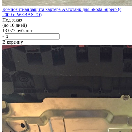
Композитная защита картера Автотанк для Skoda Superb (с
2009 г. WEBASTO)
Под заказ
(до 10 дней)
13 077 руб. /шт
-
+
В корзину