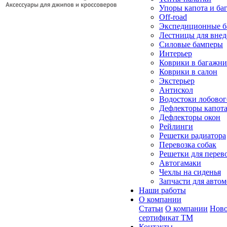
Упоры капота и ба
Off-road
Экспедиционные б
Лестницы для вне
Силовые бамперы
Интерьер
Коврики в багажн
Коврики в салон
Экстерьер
Антискол
Водостоки лобовог
Дефлекторы капот
Дефлекторы окон
Рейлинги
Решетки радиатора
Перевозка собак
Решетки для перев
Автогамаки
Чехлы на сиденья
Запчасти для авто
Наши работы
О компании
Статьи
О компании
Ново
сертификат ТМ
Контакты