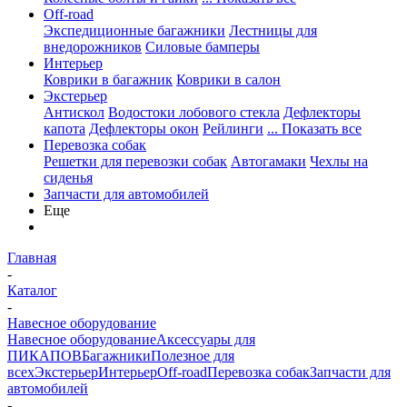
Off-road
Экспедиционные багажники
Лестницы для
внедорожников
Силовые бамперы
Интерьер
Коврики в багажник
Коврики в салон
Экстерьер
Антискол
Водостоки лобового стекла
Дефлекторы
капота
Дефлекторы окон
Рейлинги
... Показать все
Перевозка собак
Решетки для перевозки собак
Автогамаки
Чехлы на
сиденья
Запчасти для автомобилей
Еще
Главная
-
Каталог
-
Навесное оборудование
Навесное оборудование
Аксессуары для
ПИКАПОВ
Багажники
Полезное для
всех
Экстерьер
Интерьер
Off-road
Перевозка собак
Запчасти для
автомобилей
-