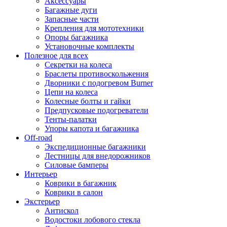
Аксессуары
Багажные дуги
Запасные части
Крепления для мототехники
Опоры багажника
Установочные комплекты
Полезное для всех
Секретки на колеса
Браслеты противоскольжения
Дворники с подогревом Burner
Цепи на колеса
Колесные болты и гайки
Предпусковые подогреватели
Тенты-палатки
Упоры капота и багажника
Off-road
Экспедиционные багажники
Лестницы для внедорожников
Силовые бамперы
Интерьер
Коврики в багажник
Коврики в салон
Экстерьер
Антискол
Водостоки лобового стекла