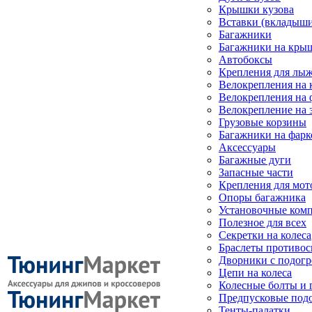
Крышки кузова
Вставки (вкладыши
Багажники
Багажники на кры
Автобоксы
Крепления для лыж
Велокрепления на
Велокрепления на 
Велокрепление на 
Грузовые корзины
Багажники на фарк
Аксессуары
Багажные дуги
Запасные части
Крепления для мот
Опоры багажника
Установочные ком
Полезное для всех
Секретки на колеса
Браслеты противо
Дворники с подогр
Цепи на колеса
Колесные болты и 
Предпусковые под
Тенты-палатки