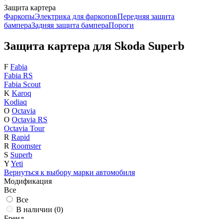
Защита картера
Фаркопы
Электрика для фаркопов
Передняя защита
бампера
Задняя защита бампера
Пороги
Защита картера для Skoda Superb
F
Fabia
Fabia RS
Fabia Scout
K
Karoq
Kodiaq
O
Octavia
O
Octavia RS
Octavia Tour
R
Rapid
R
Roomster
S
Superb
Y
Yeti
Вернуться к выбору марки автомобиля
Модификация
Все
Все
В наличии (
0
)
Бренд