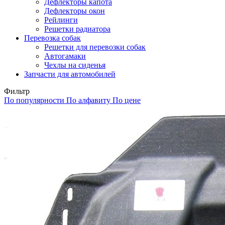
Дефлекторы капота
Дефлекторы окон
Рейлинги
Решетки радиатора
Перевозка собак
Решетки для перевозки собак
Автогамаки
Чехлы на сиденья
Запчасти для автомобилей
Фильтр
По популярности
По алфавиту
По цене