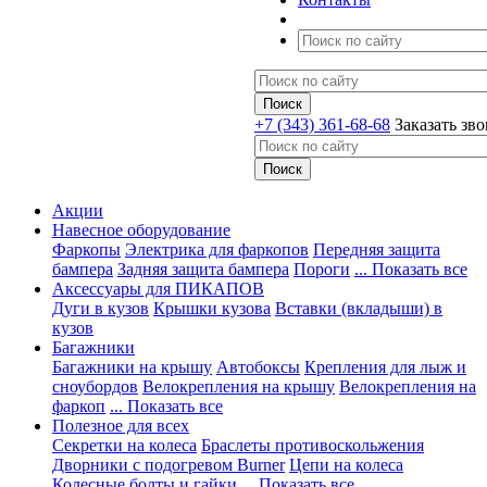
+7 (343) 361-68-68
Заказать зв
Акции
Навесное оборудование
Фаркопы
Электрика для фаркопов
Передняя защита
бампера
Задняя защита бампера
Пороги
... Показать все
Аксессуары для ПИКАПОВ
Дуги в кузов
Крышки кузова
Вставки (вкладыши) в
кузов
Багажники
Багажники на крышу
Автобоксы
Крепления для лыж и
сноубордов
Велокрепления на крышу
Велокрепления на
фаркоп
... Показать все
Полезное для всех
Секретки на колеса
Браслеты противоскольжения
Дворники с подогревом Burner
Цепи на колеса
Колесные болты и гайки
... Показать все