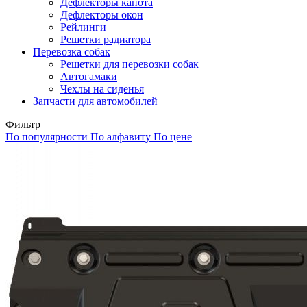
Дефлекторы капота
Дефлекторы окон
Рейлинги
Решетки радиатора
Перевозка собак
Решетки для перевозки собак
Автогамаки
Чехлы на сиденья
Запчасти для автомобилей
Фильтр
По популярности
По алфавиту
По цене