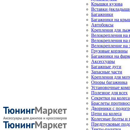
Крышки кузова
Вставки (вкладыши
Багажники
Багажники на кры
Автобоксы
Крепления для лыж
Велокрепления на
Велокрепления на 
Велокрепление на 
Грузовые корзины
Багажники на фарк
Аксессуары
Багажные дуги
Запасные части
Крепления для мот
Опоры багажника
Установочные ком
Полезное для всех
Секретки на колеса
Браслеты противо
Дворники с подогр
Цепи на колеса
Колесные болты и 
Предпусковые под
Тенты-палатки