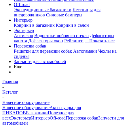
Off-road
Экспедиционные багажники
Лестницы для
внедорожников
Силовые бамперы
Интерьер
Коврики в багажник
Коврики в салон
Экстерьер
Антискол
Водостоки лобового стекла
Дефлекторы
капота
Дефлекторы окон
Рейлинги
... Показать все
Перевозка собак
Решетки для перевозки собак
Автогамаки
Чехлы на
сиденья
Запчасти для автомобилей
Еще
Главная
-
Каталог
-
Навесное оборудование
Навесное оборудование
Аксессуары для
ПИКАПОВ
Багажники
Полезное для
всех
Экстерьер
Интерьер
Off-road
Перевозка собак
Запчасти для
автомобилей
-