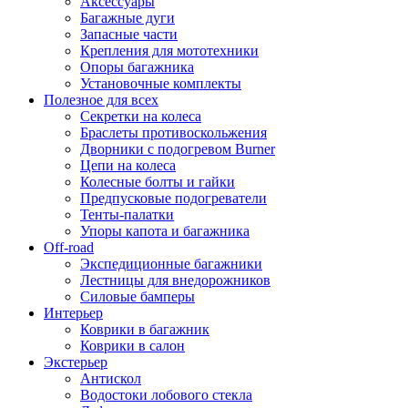
Аксессуары
Багажные дуги
Запасные части
Крепления для мототехники
Опоры багажника
Установочные комплекты
Полезное для всех
Секретки на колеса
Браслеты противоскольжения
Дворники с подогревом Burner
Цепи на колеса
Колесные болты и гайки
Предпусковые подогреватели
Тенты-палатки
Упоры капота и багажника
Off-road
Экспедиционные багажники
Лестницы для внедорожников
Силовые бамперы
Интерьер
Коврики в багажник
Коврики в салон
Экстерьер
Антискол
Водостоки лобового стекла