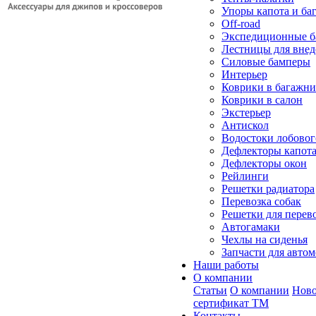
Упоры капота и ба
Off-road
Экспедиционные б
Лестницы для вне
Силовые бамперы
Интерьер
Коврики в багажн
Коврики в салон
Экстерьер
Антискол
Водостоки лобовог
Дефлекторы капот
Дефлекторы окон
Рейлинги
Решетки радиатора
Перевозка собак
Решетки для перев
Автогамаки
Чехлы на сиденья
Запчасти для авто
Наши работы
О компании
Статьи
О компании
Ново
сертификат ТМ
Контакты