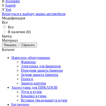
R
Roomster
S
Superb
Y
Yeti
Вернуться к выбору марки автомобиля
Модификация
Все
Все
В наличии (
0
)
Бренд
Материал
Каталог
Навесное оборудование
Фаркопы
Электрика для фаркопов
Передняя защита бампера
Задняя защита бампера
Пороги
Защита картера
Аксессуары для ПИКАПОВ
Дуги в кузов
Крышки кузова
Вставки (вкладыши) в кузов
Багажники