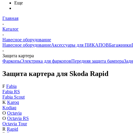
Еще
Главная
-
Каталог
-
Навесное оборудование
Навесное оборудование
Аксессуары для ПИКАПОВ
Багажники
-
Защита картера
Фаркопы
Электрика для фаркопов
Передняя защита бампера
Задн
Защита картера для Skoda Rapid
F
Fabia
Fabia RS
Fabia Scout
K
Karoq
Kodiaq
O
Octavia
O
Octavia RS
Octavia Tour
R
Rapid