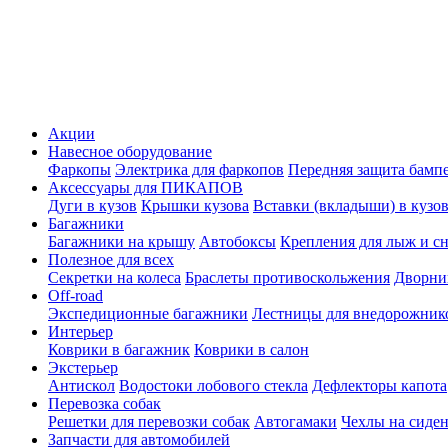
Акции
Навесное оборудование
Фаркопы
Электрика для фаркопов
Передняя защита бамп
Аксессуары для ПИКАПОВ
Дуги в кузов
Крышки кузова
Вставки (вкладыши) в кузо
Багажники
Багажники на крышу
Автобоксы
Крепления для лыж и с
Полезное для всех
Секретки на колеса
Браслеты противоскольжения
Дворник
Off-road
Экспедиционные багажники
Лестницы для внедорожник
Интерьер
Коврики в багажник
Коврики в салон
Экстерьер
Антискол
Водостоки лобового стекла
Дефлекторы капота
Перевозка собак
Решетки для перевозки собак
Автогамаки
Чехлы на сиден
Запчасти для автомобилей