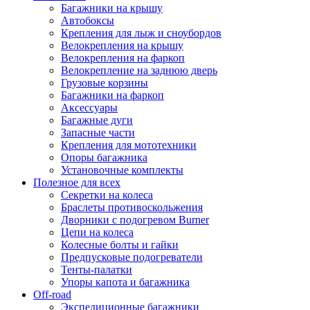
Багажники на крышу
Автобоксы
Крепления для лыж и сноубордов
Велокрепления на крышу
Велокрепления на фаркоп
Велокрепление на заднюю дверь
Грузовые корзины
Багажники на фаркоп
Аксессуары
Багажные дуги
Запасные части
Крепления для мототехники
Опоры багажника
Установочные комплекты
Полезное для всех
Секретки на колеса
Браслеты противоскольжения
Дворники с подогревом Burner
Цепи на колеса
Колесные болты и гайки
Предпусковые подогреватели
Тенты-палатки
Упоры капота и багажника
Off-road
Экспедиционные багажники