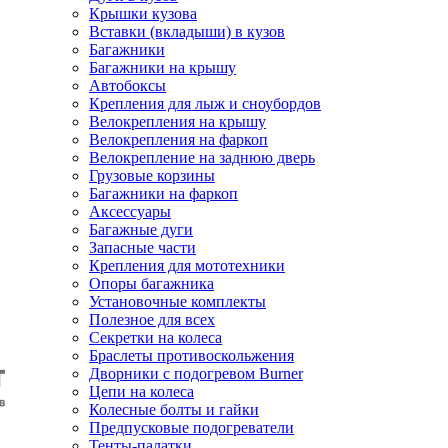
Крышки кузова
Вставки (вкладыши) в кузов
Багажники
Багажники на крышу
Автобоксы
Крепления для лыж и сноубордов
Велокрепления на крышу
Велокрепления на фаркоп
Велокрепление на заднюю дверь
Грузовые корзины
Багажники на фаркоп
Аксессуары
Багажные дуги
Запасные части
Крепления для мототехники
Опоры багажника
Установочные комплекты
Полезное для всех
Секретки на колеса
Браслеты противоскольжения
Дворники с подогревом Burner
Цепи на колеса
Колесные болты и гайки
Предпусковые подогреватели
Тенты-палатки