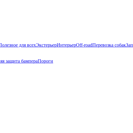
Полезное для всех
Экстерьер
Интерьер
Off-road
Перевозка собак
Зап
яя защита бампера
Пороги