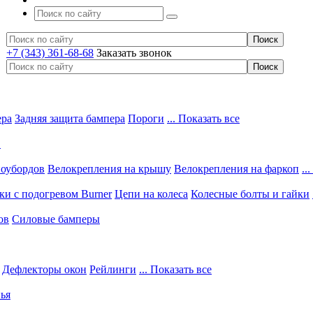
+7 (343) 361-68-68
Заказать звонок
ера
Задняя защита бампера
Пороги
... Показать все
в
ноубордов
Велокрепления на крышу
Велокрепления на фаркоп
..
и с подогревом Burner
Цепи на колеса
Колесные болты и гайки
ов
Силовые бамперы
Дефлекторы окон
Рейлинги
... Показать все
ья