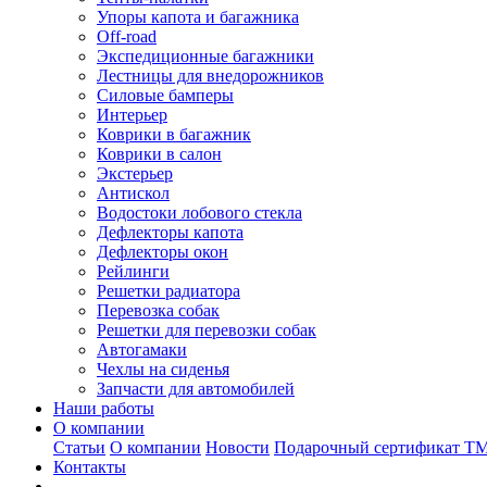
Упоры капота и багажника
Off-road
Экспедиционные багажники
Лестницы для внедорожников
Силовые бамперы
Интерьер
Коврики в багажник
Коврики в салон
Экстерьер
Антискол
Водостоки лобового стекла
Дефлекторы капота
Дефлекторы окон
Рейлинги
Решетки радиатора
Перевозка собак
Решетки для перевозки собак
Автогамаки
Чехлы на сиденья
Запчасти для автомобилей
Наши работы
О компании
Статьи
О компании
Новости
Подарочный сертификат Т
Контакты