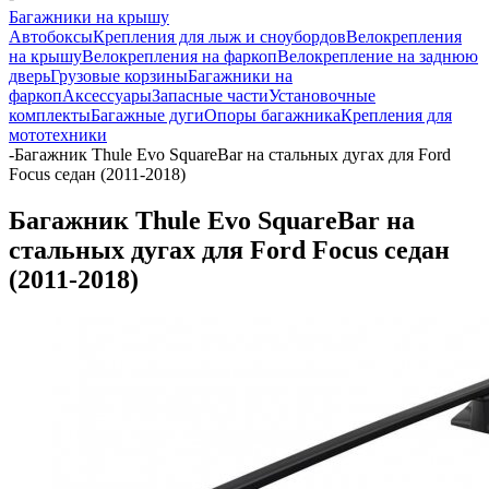
Багажники на крышу
Автобоксы
Крепления для лыж и сноубордов
Велокрепления
на крышу
Велокрепления на фаркоп
Велокрепление на заднюю
дверь
Грузовые корзины
Багажники на
фаркоп
Аксессуары
Запасные части
Установочные
комплекты
Багажные дуги
Опоры багажника
Крепления для
мототехники
-
Багажник Thule Evo SquareBar на стальных дугах для Ford
Focus седан (2011-2018)
Багажник Thule Evo SquareBar на
стальных дугах для Ford Focus седан
(2011-2018)