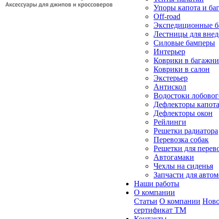
Упоры капота и ба
Off-road
Экспедиционные б
Лестницы для вне
Силовые бамперы
Интерьер
Коврики в багажн
Коврики в салон
Экстерьер
Антискол
Водостоки лобовог
Дефлекторы капот
Дефлекторы окон
Рейлинги
Решетки радиатора
Перевозка собак
Решетки для перев
Автогамаки
Чехлы на сиденья
Запчасти для авто
Наши работы
О компании
Статьи
О компании
Ново
сертификат ТМ
Контакты