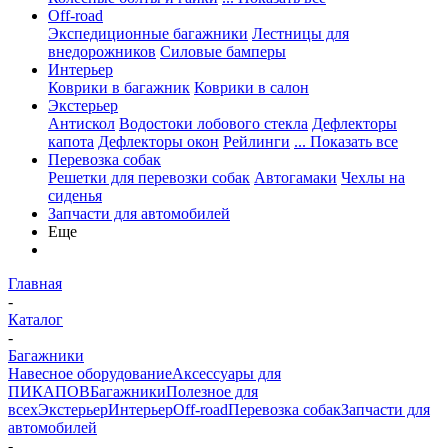
Off-road
Экспедиционные багажники
Лестницы для
внедорожников
Силовые бамперы
Интерьер
Коврики в багажник
Коврики в салон
Экстерьер
Антискол
Водостоки лобового стекла
Дефлекторы
капота
Дефлекторы окон
Рейлинги
... Показать все
Перевозка собак
Решетки для перевозки собак
Автогамаки
Чехлы на
сиденья
Запчасти для автомобилей
Еще
Главная
-
Каталог
-
Багажники
Навесное оборудование
Аксессуары для
ПИКАПОВ
Багажники
Полезное для
всех
Экстерьер
Интерьер
Off-road
Перевозка собак
Запчасти для
автомобилей
-