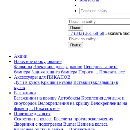
+7 (343) 361-68-68
Заказать зв
Акции
Навесное оборудование
Фаркопы
Электрика для фаркопов
Передняя защита
бампера
Задняя защита бампера
Пороги
... Показать все
Аксессуары для ПИКАПОВ
Дуги в кузов
Крышки кузова
Вставки (вкладыши) в
кузов
Багажники
Багажники на крышу
Автобоксы
Крепления для лыж и
сноубордов
Велокрепления на крышу
Велокрепления на
фаркоп
... Показать все
Полезное для всех
Секретки на колеса
Браслеты противоскольжения
Дворники с подогревом Burner
Цепи на колеса
Колесные болты и гайки
... Показать все