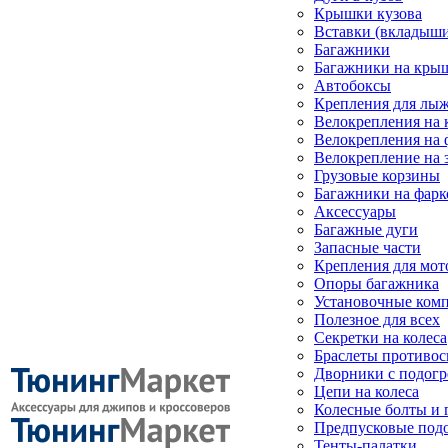
Крышки кузова
Вставки (вкладыши
Багажники
Багажники на кры
Автобоксы
Крепления для лыж
Велокрепления на
Велокрепления на 
Велокрепление на 
Грузовые корзины
Багажники на фарк
Аксессуары
Багажные дуги
Запасные части
Крепления для мот
Опоры багажника
Установочные ком
Полезное для всех
Секретки на колеса
Браслеты противо
Дворники с подогр
Цепи на колеса
Колесные болты и 
Предпусковые под
Тенты-палатки