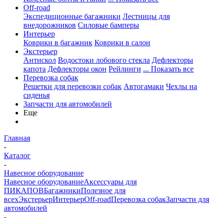
Off-road
Экспедиционные багажники
Лестницы для
внедорожников
Силовые бамперы
Интерьер
Коврики в багажник
Коврики в салон
Экстерьер
Антискол
Водостоки лобового стекла
Дефлекторы
капота
Дефлекторы окон
Рейлинги
... Показать все
Перевозка собак
Решетки для перевозки собак
Автогамаки
Чехлы на
сиденья
Запчасти для автомобилей
Еще
Главная
-
Каталог
-
Навесное оборудование
Навесное оборудование
Аксессуары для
ПИКАПОВ
Багажники
Полезное для
всех
Экстерьер
Интерьер
Off-road
Перевозка собак
Запчасти для
автомобилей
-