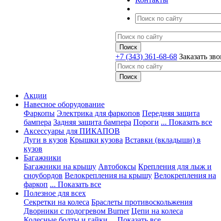
+7 (343) 361-68-68
Заказать зв
Акции
Навесное оборудование
Фаркопы
Электрика для фаркопов
Передняя защита
бампера
Задняя защита бампера
Пороги
... Показать все
Аксессуары для ПИКАПОВ
Дуги в кузов
Крышки кузова
Вставки (вкладыши) в
кузов
Багажники
Багажники на крышу
Автобоксы
Крепления для лыж и
сноубордов
Велокрепления на крышу
Велокрепления на
фаркоп
... Показать все
Полезное для всех
Секретки на колеса
Браслеты противоскольжения
Дворники с подогревом Burner
Цепи на колеса
Колесные болты и гайки
... Показать все