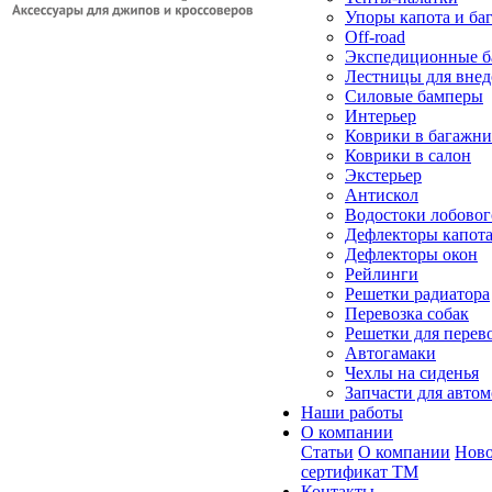
Упоры капота и ба
Off-road
Экспедиционные б
Лестницы для вне
Силовые бамперы
Интерьер
Коврики в багажн
Коврики в салон
Экстерьер
Антискол
Водостоки лобовог
Дефлекторы капот
Дефлекторы окон
Рейлинги
Решетки радиатора
Перевозка собак
Решетки для перев
Автогамаки
Чехлы на сиденья
Запчасти для авто
Наши работы
О компании
Статьи
О компании
Ново
сертификат ТМ
Контакты