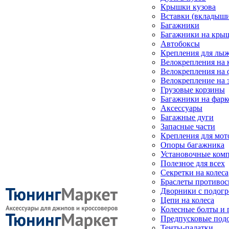
Крышки кузова
Вставки (вкладыши
Багажники
Багажники на кры
Автобоксы
Крепления для лыж
Велокрепления на
Велокрепления на 
Велокрепление на 
Грузовые корзины
Багажники на фарк
Аксессуары
Багажные дуги
Запасные части
Крепления для мот
Опоры багажника
Установочные ком
Полезное для всех
Секретки на колеса
Браслеты противо
Дворники с подогр
Цепи на колеса
Колесные болты и 
Предпусковые под
Тенты-палатки