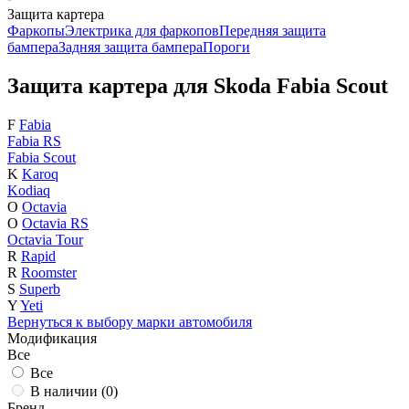
Защита картера
Фаркопы
Электрика для фаркопов
Передняя защита
бампера
Задняя защита бампера
Пороги
Защита картера для Skoda Fabia Scout
F
Fabia
Fabia RS
Fabia Scout
K
Karoq
Kodiaq
O
Octavia
O
Octavia RS
Octavia Tour
R
Rapid
R
Roomster
S
Superb
Y
Yeti
Вернуться к выбору марки автомобиля
Модификация
Все
Все
В наличии (
0
)
Бренд