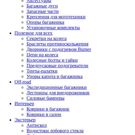
Аксессуары
Багажные дуги
Запасные части
Крепления для мототехники
Опоры багажника
Установочные комплекты
Полезное для всех
Секретки на колеса
Браслеты противоскольжения
Дворники с подогревом Burner
Цепи на колеса
Колесные болты и гайки
Предпусковые подогреватели
Тенты-палатки
Упоры капота и багажника
Off-road
Экспедиционные багажники
Лестницы для внедорожников
Силовые бамперы
Интерьер
Коврики в багажник
Коврики в салон
Экстерьер
Антискол
Водостоки лобового стекла