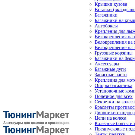
Крышки кузова
Вставки (вкладыши
Багажники
Багажники на кры
Автобоксы
Крепления для лыж
Велокрепления на
Велокрепления на 
Велокрепление на 
Грузовые корзины
Багажники на фарк
Аксессуары
Багажные дуги
Запасные части
Крепления для мот
Опоры багажника
Установочные ком
Полезное для всех
Секретки на колеса
Браслеты противо
Дворники с подогр
Цепи на колеса
Колесные болты и 
Предпусковые под
Тенты-палатки