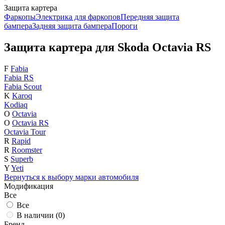
Защита картера
Фаркопы
Электрика для фаркопов
Передняя защита
бампера
Задняя защита бампера
Пороги
Защита картера для Skoda Octavia RS
F
Fabia
Fabia RS
Fabia Scout
K
Karoq
Kodiaq
O
Octavia
O
Octavia RS
Octavia Tour
R
Rapid
R
Roomster
S
Superb
Y
Yeti
Вернуться к выбору марки автомобиля
Модификация
Все
Все
В наличии (
0
)
Бренд