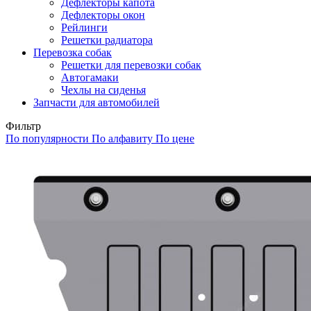
Дефлекторы капота
Дефлекторы окон
Рейлинги
Решетки радиатора
Перевозка собак
Решетки для перевозки собак
Автогамаки
Чехлы на сиденья
Запчасти для автомобилей
Фильтр
По популярности
По алфавиту
По цене