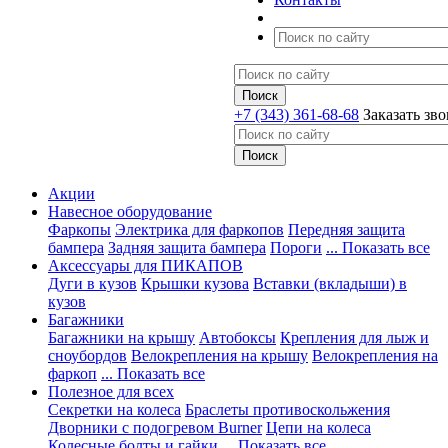
+7 (343) 361-68-68
Заказать зв
Акции
Навесное оборудование
Фаркопы
Электрика для фаркопов
Передняя защита
бампера
Задняя защита бампера
Пороги
... Показать все
Аксессуары для ПИКАПОВ
Дуги в кузов
Крышки кузова
Вставки (вкладыши) в
кузов
Багажники
Багажники на крышу
Автобоксы
Крепления для лыж и
сноубордов
Велокрепления на крышу
Велокрепления на
фаркоп
... Показать все
Полезное для всех
Секретки на колеса
Браслеты противоскольжения
Дворники с подогревом Burner
Цепи на колеса
Колесные болты и гайки
... Показать все