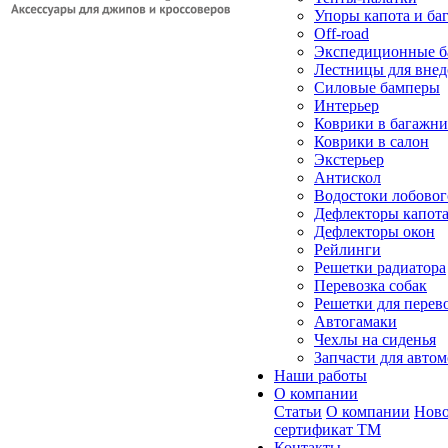
Упоры капота и ба
Off-road
Экспедиционные б
Лестницы для вне
Силовые бамперы
Интерьер
Коврики в багажн
Коврики в салон
Экстерьер
Антискол
Водостоки лобовог
Дефлекторы капот
Дефлекторы окон
Рейлинги
Решетки радиатора
Перевозка собак
Решетки для перев
Автогамаки
Чехлы на сиденья
Запчасти для авто
Наши работы
О компании
Статьи
О компании
Ново
сертификат ТМ
Контакты