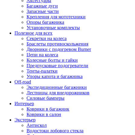
Аксессуары
Багажные дуги
Запасные части
Крепления для мототехники
Опоры багажника
Установочные комплекты
Полезное для всех
Секретки на колеса
Браслеты противоскольжения
Дворники с подогревом Burner
Цепи на колеса
Колесные болты и гайки
Предпусковые подогреватели
Тенты-палатки
Упоры капота и багажника
Off-road
Экспедиционные багажники
Лестницы для внедорожников
Силовые бамперы
Интерьер
Коврики в багажник
Коврики в салон
Экстерьер
Антискол
Водостоки лобового стекла