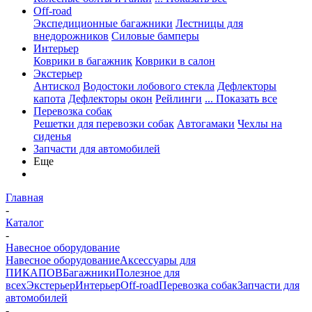
Off-road
Экспедиционные багажники
Лестницы для
внедорожников
Силовые бамперы
Интерьер
Коврики в багажник
Коврики в салон
Экстерьер
Антискол
Водостоки лобового стекла
Дефлекторы
капота
Дефлекторы окон
Рейлинги
... Показать все
Перевозка собак
Решетки для перевозки собак
Автогамаки
Чехлы на
сиденья
Запчасти для автомобилей
Еще
Главная
-
Каталог
-
Навесное оборудование
Навесное оборудование
Аксессуары для
ПИКАПОВ
Багажники
Полезное для
всех
Экстерьер
Интерьер
Off-road
Перевозка собак
Запчасти для
автомобилей
-