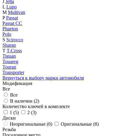
J
Jetta
L
Lupo
M
Multivan
P
Passat
Passat CC
Phaeton
Polo
S
Scirocco
Sharan
T
T-Cross
Tiguan
Touareg
Touran
Transporter
Вернуться к выбору марки автомобиля
Модификация
Все
Все
В наличии (
2
)
Количество ключей в комплекте
1 (
5
)
2 (
3
)
Диски
Неоригинальные (
0
)
Оригинальные (
8
)
Резьба
Посадочное место