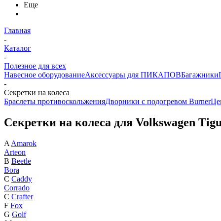
Еще
Главная
-
Каталог
-
Полезное для всех
Навесное оборудование
Аксессуары для ПИКАПОВ
Багажники
-
Секретки на колеса
Браслеты противоскольжения
Дворники с подогревом Burner
Це
Секретки на колеса для Volkswagen Tig
A
Amarok
Arteon
B
Beetle
Bora
C
Caddy
Corrado
C
Crafter
F
Fox
G
Golf