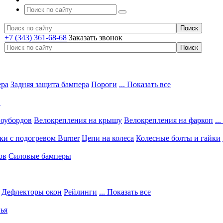
+7 (343) 361-68-68
Заказать звонок
ера
Задняя защита бампера
Пороги
... Показать все
в
ноубордов
Велокрепления на крышу
Велокрепления на фаркоп
..
и с подогревом Burner
Цепи на колеса
Колесные болты и гайки
ов
Силовые бамперы
Дефлекторы окон
Рейлинги
... Показать все
ья