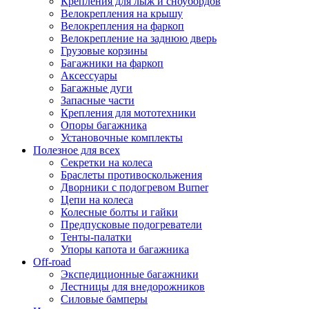
Крепления для лыж и сноубордов
Велокрепления на крышу
Велокрепления на фаркоп
Велокрепление на заднюю дверь
Грузовые корзины
Багажники на фаркоп
Аксессуары
Багажные дуги
Запасные части
Крепления для мототехники
Опоры багажника
Установочные комплекты
Полезное для всех
Секретки на колеса
Браслеты противоскольжения
Дворники с подогревом Burner
Цепи на колеса
Колесные болты и гайки
Предпусковые подогреватели
Тенты-палатки
Упоры капота и багажника
Off-road
Экспедиционные багажники
Лестницы для внедорожников
Силовые бамперы