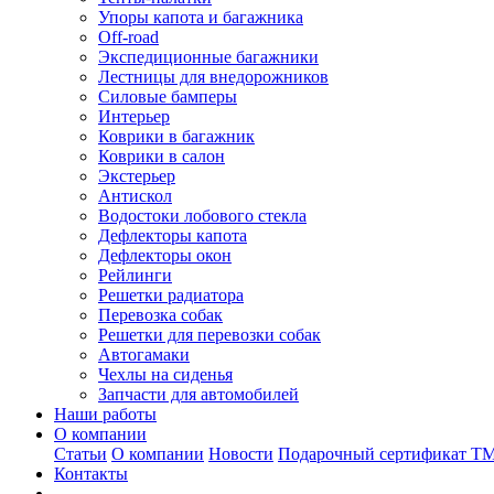
Упоры капота и багажника
Off-road
Экспедиционные багажники
Лестницы для внедорожников
Силовые бамперы
Интерьер
Коврики в багажник
Коврики в салон
Экстерьер
Антискол
Водостоки лобового стекла
Дефлекторы капота
Дефлекторы окон
Рейлинги
Решетки радиатора
Перевозка собак
Решетки для перевозки собак
Автогамаки
Чехлы на сиденья
Запчасти для автомобилей
Наши работы
О компании
Статьи
О компании
Новости
Подарочный сертификат Т
Контакты