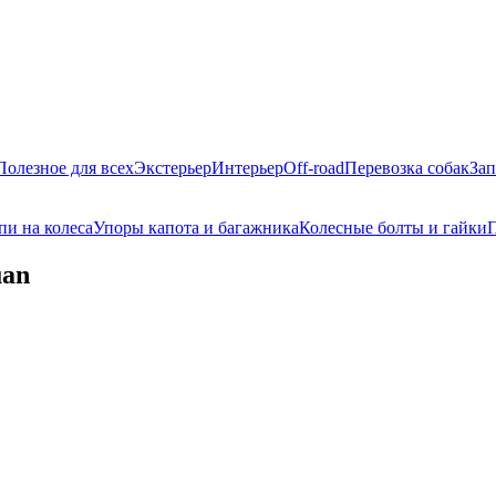
Полезное для всех
Экстерьер
Интерьер
Off-road
Перевозка собак
Зап
пи на колеса
Упоры капота и багажника
Колесные болты и гайки
П
uan