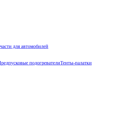
части для автомобилей
редпусковые подогреватели
Тенты-палатки