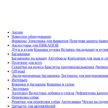
Акции
Навесное оборудование
Фаркопы
Электрика для фаркопов
Передняя защита бамп
Аксессуары для ПИКАПОВ
Дуги в кузов
Крышки кузова
Вставки (вкладыши) в кузо
Багажники
Багажники на крышу
Автобоксы
Крепления для лыж и с
Полезное для всех
Секретки на колеса
Браслеты противоскольжения
Дворник
Off-road
Экспедиционные багажники
Лестницы для внедорожник
Интерьер
Коврики в багажник
Коврики в салон
Экстерьер
Антискол
Водостоки лобового стекла
Дефлекторы капота
Перевозка собак
Решетки для перевозки собак
Автогамаки
Чехлы на сиден
Запчасти для автомобилей