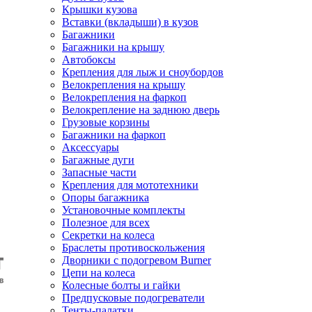
Крышки кузова
Вставки (вкладыши) в кузов
Багажники
Багажники на крышу
Автобоксы
Крепления для лыж и сноубордов
Велокрепления на крышу
Велокрепления на фаркоп
Велокрепление на заднюю дверь
Грузовые корзины
Багажники на фаркоп
Аксессуары
Багажные дуги
Запасные части
Крепления для мототехники
Опоры багажника
Установочные комплекты
Полезное для всех
Секретки на колеса
Браслеты противоскольжения
Дворники с подогревом Burner
Цепи на колеса
Колесные болты и гайки
Предпусковые подогреватели
Тенты-палатки