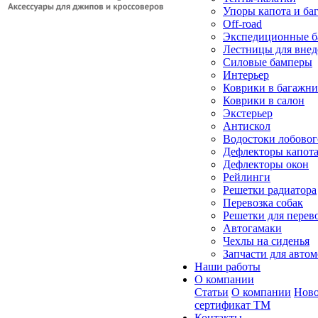
Упоры капота и ба
Off-road
Экспедиционные б
Лестницы для вне
Силовые бамперы
Интерьер
Коврики в багажн
Коврики в салон
Экстерьер
Антискол
Водостоки лобовог
Дефлекторы капот
Дефлекторы окон
Рейлинги
Решетки радиатора
Перевозка собак
Решетки для перев
Автогамаки
Чехлы на сиденья
Запчасти для авто
Наши работы
О компании
Статьи
О компании
Ново
сертификат ТМ
Контакты