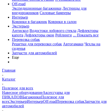
Off-road
Экспедиционные багажники
Лестницы для
внедорожников
Силовые бамперы
Интерьер
Коврики в багажник
Коврики в салон
Экстерьер
Антискол
Водостоки лобового стекла
Дефлекторы
капота
Дефлекторы окон
Рейлинги
... Показать все
Перевозка собак
Решетки для перевозки собак
Автогамаки
Чехлы на
сиденья
Запчасти для автомобилей
Еще
Главная
-
Каталог
-
Полезное для всех
Навесное оборудование
Аксессуары для
ПИКАПОВ
Багажники
Полезное для
всех
Экстерьер
Интерьер
Off-road
Перевозка собак
Запчасти для
автомобилей
-