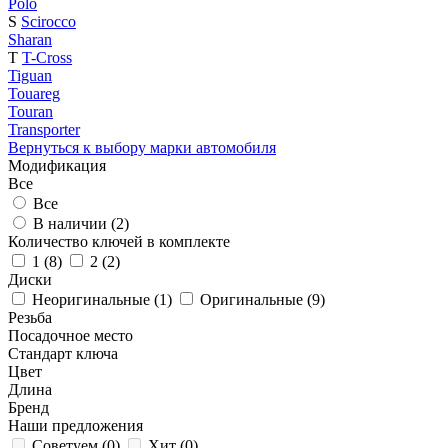
Polo
S
Scirocco
Sharan
T
T-Cross
Tiguan
Touareg
Touran
Transporter
Вернуться к выбору марки автомобиля
Модификация
Все
Все
В наличии (
2
)
Количество ключей в комплекте
1 (
8
)
2 (
2
)
Диски
Неоригинальные (
1
)
Оригинальные (
9
)
Резьба
Посадочное место
Стандарт ключа
Цвет
Длина
Бренд
Наши предложения
Советуем (
0
)
Хит (
0
)