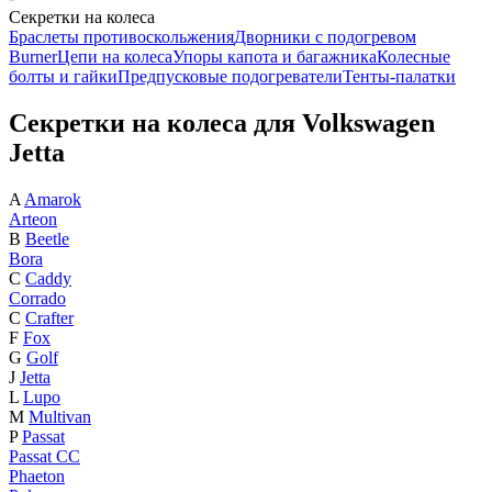
Секретки на колеса
Браслеты противоскольжения
Дворники с подогревом
Burner
Цепи на колеса
Упоры капота и багажника
Колесные
болты и гайки
Предпусковые подогреватели
Тенты-палатки
Секретки на колеса для Volkswagen
Jetta
A
Amarok
Arteon
B
Beetle
Bora
C
Caddy
Corrado
C
Crafter
F
Fox
G
Golf
J
Jetta
L
Lupo
M
Multivan
P
Passat
Passat CC
Phaeton