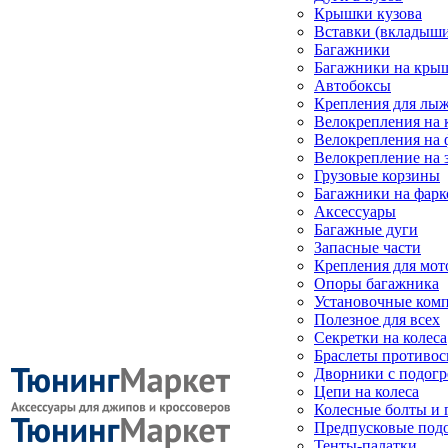
Крышки кузова
Вставки (вкладыши
Багажники
Багажники на кры
Автобоксы
Крепления для лыж
Велокрепления на
Велокрепления на 
Велокрепление на 
Грузовые корзины
Багажники на фарк
Аксессуары
Багажные дуги
Запасные части
Крепления для мот
Опоры багажника
Установочные ком
Полезное для всех
Секретки на колеса
Браслеты противо
Дворники с подогр
Цепи на колеса
Колесные болты и 
Предпусковые под
Тенты-палатки