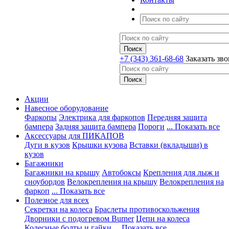
+7 (343) 361-68-68
Заказать зв
Акции
Навесное оборудование
Фаркопы
Электрика для фаркопов
Передняя защита
бампера
Задняя защита бампера
Пороги
... Показать все
Аксессуары для ПИКАПОВ
Дуги в кузов
Крышки кузова
Вставки (вкладыши) в
кузов
Багажники
Багажники на крышу
Автобоксы
Крепления для лыж и
сноубордов
Велокрепления на крышу
Велокрепления на
фаркоп
... Показать все
Полезное для всех
Секретки на колеса
Браслеты противоскольжения
Дворники с подогревом Burner
Цепи на колеса
Колесные болты и гайки
... Показать все