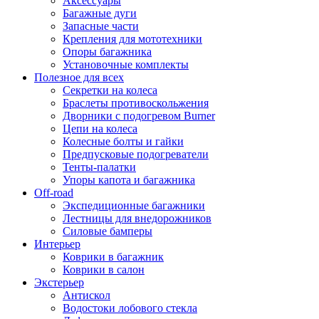
Аксессуары
Багажные дуги
Запасные части
Крепления для мототехники
Опоры багажника
Установочные комплекты
Полезное для всех
Секретки на колеса
Браслеты противоскольжения
Дворники с подогревом Burner
Цепи на колеса
Колесные болты и гайки
Предпусковые подогреватели
Тенты-палатки
Упоры капота и багажника
Off-road
Экспедиционные багажники
Лестницы для внедорожников
Силовые бамперы
Интерьер
Коврики в багажник
Коврики в салон
Экстерьер
Антискол
Водостоки лобового стекла