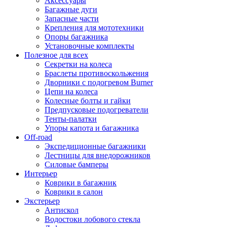
Аксессуары
Багажные дуги
Запасные части
Крепления для мототехники
Опоры багажника
Установочные комплекты
Полезное для всех
Секретки на колеса
Браслеты противоскольжения
Дворники с подогревом Burner
Цепи на колеса
Колесные болты и гайки
Предпусковые подогреватели
Тенты-палатки
Упоры капота и багажника
Off-road
Экспедиционные багажники
Лестницы для внедорожников
Силовые бамперы
Интерьер
Коврики в багажник
Коврики в салон
Экстерьер
Антискол
Водостоки лобового стекла