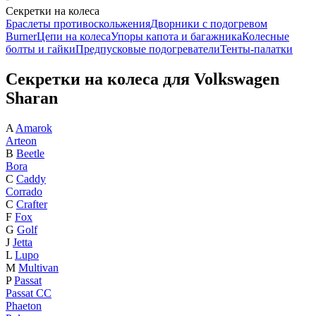
Секретки на колеса
Браслеты противоскольжения
Дворники с подогревом
Burner
Цепи на колеса
Упоры капота и багажника
Колесные
болты и гайки
Предпусковые подогреватели
Тенты-палатки
Секретки на колеса для Volkswagen
Sharan
A
Amarok
Arteon
B
Beetle
Bora
C
Caddy
Corrado
C
Crafter
F
Fox
G
Golf
J
Jetta
L
Lupo
M
Multivan
P
Passat
Passat CC
Phaeton