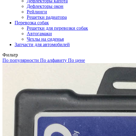
Дефлекторы капота
Дефлекторы окон
Рейлинги
Решетки радиатора
Перевозка собак
Решетки для перевозки собак
Автогамаки
Чехлы на сиденья
Запчасти для автомобилей
Фильтр
По популярности
По алфавиту
По цене