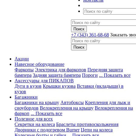
+7 (343) 361-68-68
Заказать зв
Акции
Навесное оборудование
Фаркопы
Электрика для фаркопов
Передняя защита
бампера
Задняя защита бампера
Пороги
... Показать все
Аксессуары для ПИКАПОВ
Дуги в кузов
Крышки кузова
Вставки (вкладыши) в
кузов
Багажники
Багажники на крышу
Автобоксы
Крепления для лыж и
сноубордов
Велокрепления на крышу
Велокрепления на
фаркоп
... Показать все
Полезное для всех
Секретки на колеса
Браслеты противоскольжения
Дворники с подогревом Burner
Цепи на колеса
Колесные болты и гайки
... Показать все