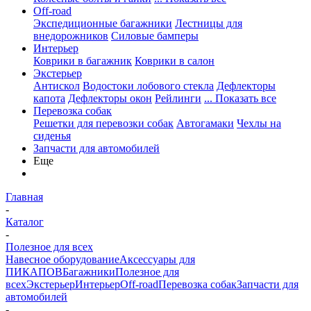
Off-road
Экспедиционные багажники
Лестницы для
внедорожников
Силовые бамперы
Интерьер
Коврики в багажник
Коврики в салон
Экстерьер
Антискол
Водостоки лобового стекла
Дефлекторы
капота
Дефлекторы окон
Рейлинги
... Показать все
Перевозка собак
Решетки для перевозки собак
Автогамаки
Чехлы на
сиденья
Запчасти для автомобилей
Еще
Главная
-
Каталог
-
Полезное для всех
Навесное оборудование
Аксессуары для
ПИКАПОВ
Багажники
Полезное для
всех
Экстерьер
Интерьер
Off-road
Перевозка собак
Запчасти для
автомобилей
-