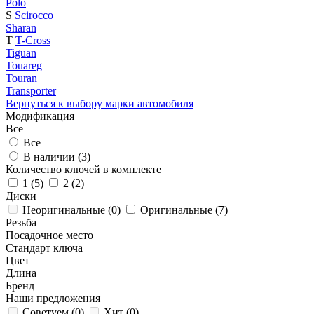
Polo
S
Scirocco
Sharan
T
T-Cross
Tiguan
Touareg
Touran
Transporter
Вернуться к выбору марки автомобиля
Модификация
Все
Все
В наличии (
3
)
Количество ключей в комплекте
1 (
5
)
2 (
2
)
Диски
Неоригинальные (
0
)
Оригинальные (
7
)
Резьба
Посадочное место
Стандарт ключа
Цвет
Длина
Бренд
Наши предложения
Советуем (
0
)
Хит (
0
)