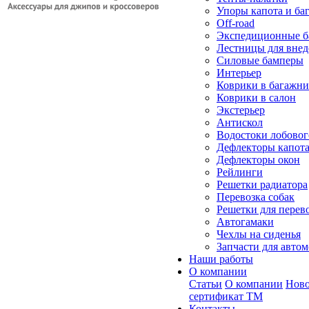
Упоры капота и ба
Off-road
Экспедиционные б
Лестницы для вне
Силовые бамперы
Интерьер
Коврики в багажн
Коврики в салон
Экстерьер
Антискол
Водостоки лобовог
Дефлекторы капот
Дефлекторы окон
Рейлинги
Решетки радиатора
Перевозка собак
Решетки для перев
Автогамаки
Чехлы на сиденья
Запчасти для авто
Наши работы
О компании
Статьи
О компании
Ново
сертификат ТМ
Контакты