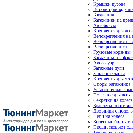
Крышки кузова
Вставки (вкладыши
Багажники
Багажники на кры
Автобоксы
Крепления для лыж
Велокрепления на
Велокрепления на 
Велокрепление на 
Грузовые корзины
Багажники на фарк
Аксессуары
Багажные дуги
Запасные части
Крепления для мот
Опоры багажника
Установочные ком
Полезное для всех
Секретки на колеса
Браслеты противо
Дворники с подогр
Цепи на колеса
Колесные болты и 
Предпусковые под
Тенты-палатки