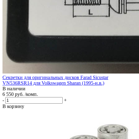
Секретки для оригинальных дисков Farad Sicustar
VN536RSR14 для Volkswagen Sharan (1995-н.в.)
В наличии
6 550 руб. /комп.
-
+
В корзину