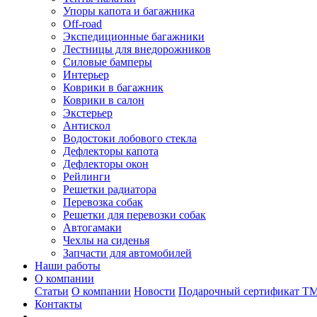
Упоры капота и багажника
Off-road
Экспедиционные багажники
Лестницы для внедорожников
Силовые бамперы
Интерьер
Коврики в багажник
Коврики в салон
Экстерьер
Антискол
Водостоки лобового стекла
Дефлекторы капота
Дефлекторы окон
Рейлинги
Решетки радиатора
Перевозка собак
Решетки для перевозки собак
Автогамаки
Чехлы на сиденья
Запчасти для автомобилей
Наши работы
О компании
Статьи
О компании
Новости
Подарочный сертификат Т
Контакты