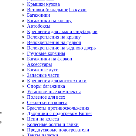
Крышки кузова
Вставки (вкладыши) в кузов
Багажники
Багажники на крышу
Автобоксы
Крепления для лыж и сноубордов
Велокрепления на крышу
Велокрепления на фаркоп
Велокрепление на заднюю дверь
Грузовые корзины
Багажники на фаркоп
Аксессуары
Багажные дуги
Запасные части
Крепления для мототехники
Опоры багажника
Установочные комплекты
Полезное для всех
Секретки на колеса
Браслеты противоскольжения
Дворники с подогревом Burner
Цепи на колеса
Колесные болты и гайки
Предпусковые подогреватели
Тенты-палатки