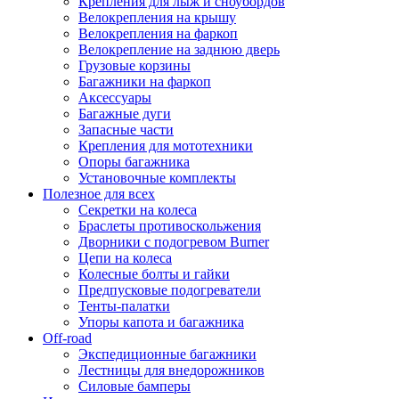
Крепления для лыж и сноубордов
Велокрепления на крышу
Велокрепления на фаркоп
Велокрепление на заднюю дверь
Грузовые корзины
Багажники на фаркоп
Аксессуары
Багажные дуги
Запасные части
Крепления для мототехники
Опоры багажника
Установочные комплекты
Полезное для всех
Секретки на колеса
Браслеты противоскольжения
Дворники с подогревом Burner
Цепи на колеса
Колесные болты и гайки
Предпусковые подогреватели
Тенты-палатки
Упоры капота и багажника
Off-road
Экспедиционные багажники
Лестницы для внедорожников
Силовые бамперы