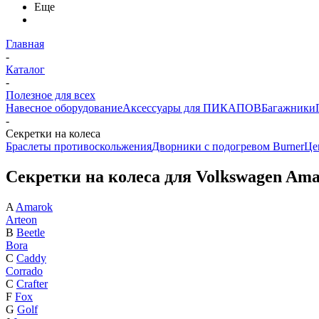
Еще
Главная
-
Каталог
-
Полезное для всех
Навесное оборудование
Аксессуары для ПИКАПОВ
Багажники
-
Секретки на колеса
Браслеты противоскольжения
Дворники с подогревом Burner
Це
Секретки на колеса для Volkswagen Am
A
Amarok
Arteon
B
Beetle
Bora
C
Caddy
Corrado
C
Crafter
F
Fox
G
Golf