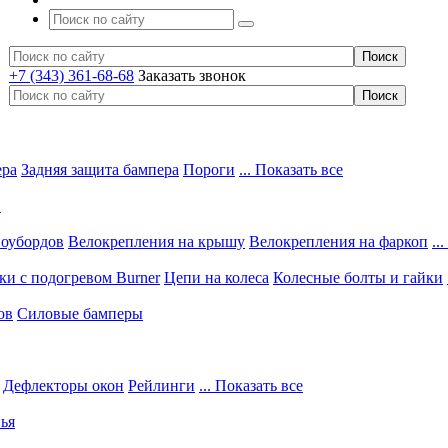
+7 (343) 361-68-68
Заказать звонок
ера
Задняя защита бампера
Пороги
... Показать все
в
ноубордов
Велокрепления на крышу
Велокрепления на фаркоп
..
и с подогревом Burner
Цепи на колеса
Колесные болты и гайки
ов
Силовые бамперы
Дефлекторы окон
Рейлинги
... Показать все
ья