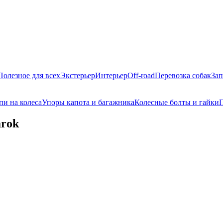
Полезное для всех
Экстерьер
Интерьер
Off-road
Перевозка собак
Зап
пи на колеса
Упоры капота и багажника
Колесные болты и гайки
П
arok