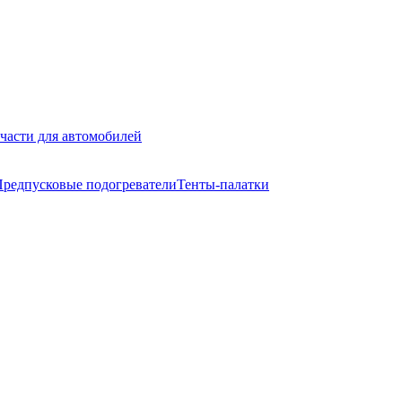
части для автомобилей
редпусковые подогреватели
Тенты-палатки