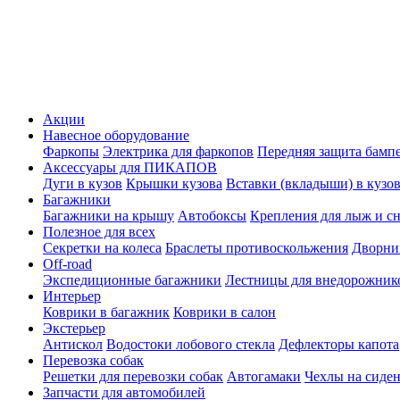
Акции
Навесное оборудование
Фаркопы
Электрика для фаркопов
Передняя защита бамп
Аксессуары для ПИКАПОВ
Дуги в кузов
Крышки кузова
Вставки (вкладыши) в кузо
Багажники
Багажники на крышу
Автобоксы
Крепления для лыж и с
Полезное для всех
Секретки на колеса
Браслеты противоскольжения
Дворник
Off-road
Экспедиционные багажники
Лестницы для внедорожник
Интерьер
Коврики в багажник
Коврики в салон
Экстерьер
Антискол
Водостоки лобового стекла
Дефлекторы капота
Перевозка собак
Решетки для перевозки собак
Автогамаки
Чехлы на сиден
Запчасти для автомобилей