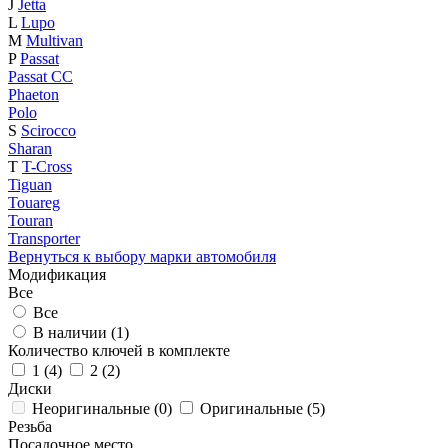
J
Jetta
L
Lupo
M
Multivan
P
Passat
Passat CC
Phaeton
Polo
S
Scirocco
Sharan
T
T-Cross
Tiguan
Touareg
Touran
Transporter
Вернуться к выбору марки автомобиля
Модификация
Все
Все
В наличии (
1
)
Количество ключей в комплекте
1 (
4
)
2 (
2
)
Диски
Неоригинальные (
0
)
Оригинальные (
5
)
Резьба
Посадочное место