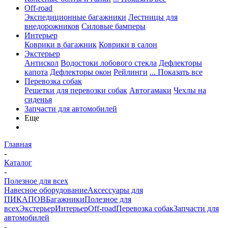
Off-road
Экспедиционные багажники
Лестницы для
внедорожников
Силовые бамперы
Интерьер
Коврики в багажник
Коврики в салон
Экстерьер
Антискол
Водостоки лобового стекла
Дефлекторы
капота
Дефлекторы окон
Рейлинги
... Показать все
Перевозка собак
Решетки для перевозки собак
Автогамаки
Чехлы на
сиденья
Запчасти для автомобилей
Еще
Главная
-
Каталог
-
Полезное для всех
Навесное оборудование
Аксессуары для
ПИКАПОВ
Багажники
Полезное для
всех
Экстерьер
Интерьер
Off-road
Перевозка собак
Запчасти для
автомобилей
-