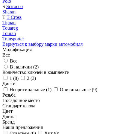
Polo
S
Scirocco
Sharan
T
T-Cross
Tiguan
Touareg
Touran
Transporter
Вернуться к выбору марки автомобиля
Модификация
Все
Все
В наличии (
2
)
Количество ключей в комплекте
1 (
8
)
2 (
3
)
Диски
Неоригинальные (
1
)
Оригинальные (
9
)
Резьба
Посадочное место
Стандарт ключа
Цвет
Длина
Бренд
Наши предложения
Советуем (
0
)
Хит (
0
)