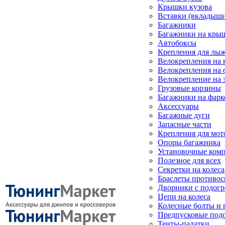
Крышки кузова
Вставки (вкладыши
Багажники
Багажники на кры
Автобоксы
Крепления для лыж
Велокрепления на
Велокрепления на 
Велокрепление на 
Грузовые корзины
Багажники на фарк
Аксессуары
Багажные дуги
Запасные части
Крепления для мот
Опоры багажника
Установочные ком
Полезное для всех
Секретки на колеса
Браслеты противо
Дворники с подогр
Цепи на колеса
Колесные болты и 
Предпусковые под
Тенты-палатки