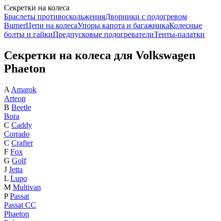
Секретки на колеса
Браслеты противоскольжения
Дворники с подогревом
Burner
Цепи на колеса
Упоры капота и багажника
Колесные
болты и гайки
Предпусковые подогреватели
Тенты-палатки
Секретки на колеса для Volkswagen
Phaeton
A
Amarok
Arteon
B
Beetle
Bora
C
Caddy
Corrado
C
Crafter
F
Fox
G
Golf
J
Jetta
L
Lupo
M
Multivan
P
Passat
Passat CC
Phaeton