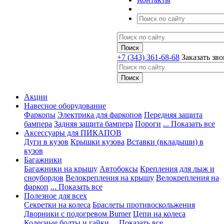
+7 (343) 361-68-68
Заказать зв
Акции
Навесное оборудование
Фаркопы
Электрика для фаркопов
Передняя защита
бампера
Задняя защита бампера
Пороги
... Показать все
Аксессуары для ПИКАПОВ
Дуги в кузов
Крышки кузова
Вставки (вкладыши) в
кузов
Багажники
Багажники на крышу
Автобоксы
Крепления для лыж и
сноубордов
Велокрепления на крышу
Велокрепления на
фаркоп
... Показать все
Полезное для всех
Секретки на колеса
Браслеты противоскольжения
Дворники с подогревом Burner
Цепи на колеса
Колесные болты и гайки
... Показать все