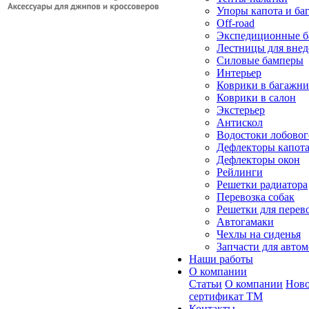
Упоры капота и ба
Off-road
Экспедиционные б
Лестницы для вне
Силовые бамперы
Интерьер
Коврики в багажн
Коврики в салон
Экстерьер
Антискол
Водостоки лобовог
Дефлекторы капот
Дефлекторы окон
Рейлинги
Решетки радиатора
Перевозка собак
Решетки для перев
Автогамаки
Чехлы на сиденья
Запчасти для авто
Наши работы
О компании
Статьи
О компании
Ново
сертификат ТМ
Контакты