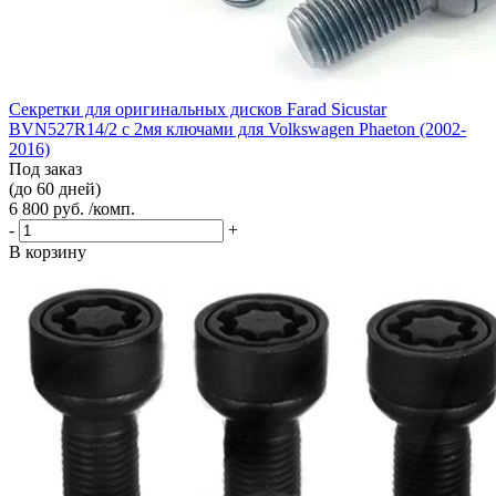
Секретки для оригинальных дисков Farad Sicustar
BVN527R14/2 с 2мя ключами для Volkswagen Phaeton (2002-
2016)
Под заказ
(до 60 дней)
6 800 руб. /комп.
-
+
В корзину