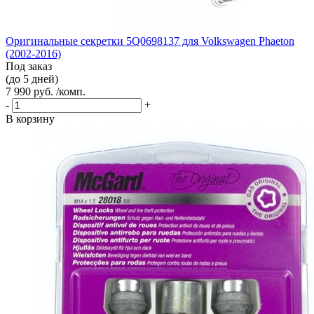
Оригинальные секретки 5Q0698137 для Volkswagen Phaeton
(2002-2016)
Под заказ
(до 5 дней)
7 990 руб. /комп.
-
+
В корзину