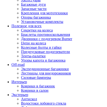
Аксессуары
Багажные дуги
Запасные части
Крепления для мототехники
Опоры багажника
Установочные комплекты
Полезное для всех
Секретки на колеса
Браслеты противоскольжения
Дворники с подогревом Burner
Цепи на колеса
Колесные болты и гайки
Предпусковые подогреватели
Тенты-палатки
Упоры капота и багажника
Off-road
Экспедиционные багажники
Лестницы для внедорожников
Силовые бамперы
Интерьер
Коврики в багажник
Коврики в салон
Экстерьер
Антискол
Водостоки лобового стекла