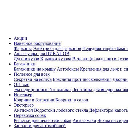
Акции
Навесное оборудование
Фаркопы
Электрика для фаркопов
Передняя защита бамп
Аксессуары для ПИКАПОВ
Дуги в кузов
Крышки кузова
Вставки (вкладыши) в кузо
Багажники
Багажники на крышу
Автобоксы
Крепления для лыж и с
Полезное для всех
Секретки на колеса
Браслеты противоскольжения
Дворник
Off-road
Экспедиционные багажники
Лестницы для внедорожник
Интерьер
Коврики в багажник
Коврики в салон
Экстерьер
Антискол
Водостоки лобового стекла
Дефлекторы капота
Перевозка собак
Решетки для перевозки собак
Автогамаки
Чехлы на сиден
Запчасти для автомобилей