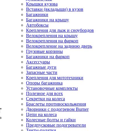
Крышки кузова
Вставки (вкладыши) в кузов
Багажники
Багажники на крышу
Автобоксы
Крепления для лыж и сноубордов
Велокрепления на крышу
Велокрепления на фаркоп
Велокрепление на заднюю дверь
Грузовые корзины
Багажники на фаркоп
Аксессуары
Багажные дуги
Запасные части
Крепления для мототехники
Опоры багажника
Установочные комплекты
Полезное для всех
Секретки на колеса
Браслеты противоскольжения
Дворники с подогревом Burner
Цепи на колеса
Колесные болты и гайки
Предпусковые подогреватели
Тенты-палатки