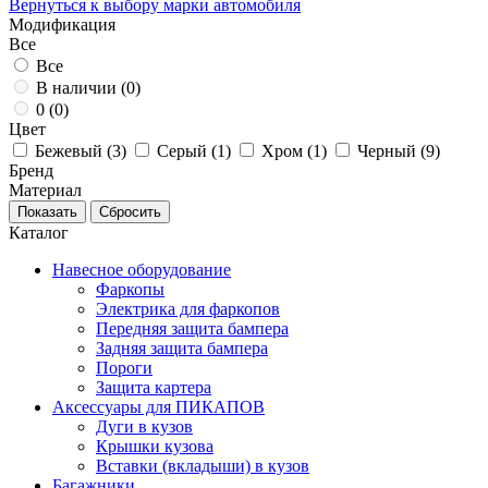
Вернуться к выбору марки автомобиля
Модификация
Все
Все
В наличии (
0
)
0 (
0
)
Цвет
Бежевый (
3
)
Серый (
1
)
Хром (
1
)
Черный (
9
)
Бренд
Материал
Каталог
Навесное оборудование
Фаркопы
Электрика для фаркопов
Передняя защита бампера
Задняя защита бампера
Пороги
Защита картера
Аксессуары для ПИКАПОВ
Дуги в кузов
Крышки кузова
Вставки (вкладыши) в кузов
Багажники