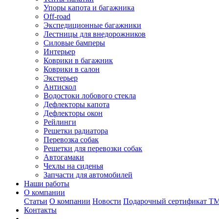
Упоры капота и багажника
Off-road
Экспедиционные багажники
Лестницы для внедорожников
Силовые бамперы
Интерьер
Коврики в багажник
Коврики в салон
Экстерьер
Антискол
Водостоки лобового стекла
Дефлекторы капота
Дефлекторы окон
Рейлинги
Решетки радиатора
Перевозка собак
Решетки для перевозки собак
Автогамаки
Чехлы на сиденья
Запчасти для автомобилей
Наши работы
О компании
Статьи
О компании
Новости
Подарочный сертификат Т
Контакты