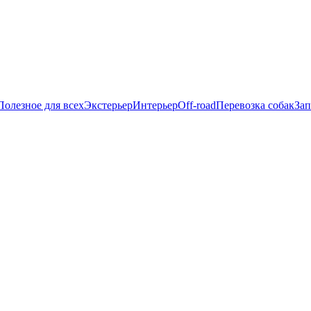
Полезное для всех
Экстерьер
Интерьер
Off-road
Перевозка собак
Зап