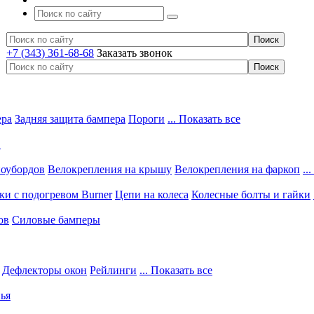
+7 (343) 361-68-68
Заказать звонок
ера
Задняя защита бампера
Пороги
... Показать все
в
ноубордов
Велокрепления на крышу
Велокрепления на фаркоп
..
и с подогревом Burner
Цепи на колеса
Колесные болты и гайки
ов
Силовые бамперы
Дефлекторы окон
Рейлинги
... Показать все
ья