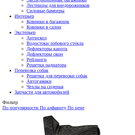
Лестницы для внедорожников
Силовые бамперы
Интерьер
Коврики в багажник
Коврики в салон
Экстерьер
Антискол
Водостоки лобового стекла
Дефлекторы капота
Дефлекторы окон
Рейлинги
Решетки радиатора
Перевозка собак
Решетки для перевозки собак
Автогамаки
Чехлы на сиденья
Запчасти для автомобилей
Фильтр
По популярности
По алфавиту
По цене