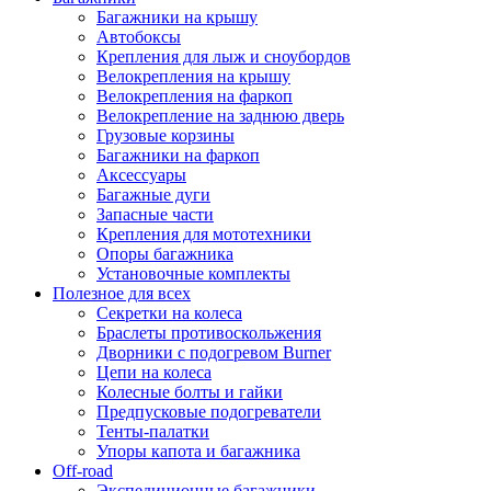
Багажники на крышу
Автобоксы
Крепления для лыж и сноубордов
Велокрепления на крышу
Велокрепления на фаркоп
Велокрепление на заднюю дверь
Грузовые корзины
Багажники на фаркоп
Аксессуары
Багажные дуги
Запасные части
Крепления для мототехники
Опоры багажника
Установочные комплекты
Полезное для всех
Секретки на колеса
Браслеты противоскольжения
Дворники с подогревом Burner
Цепи на колеса
Колесные болты и гайки
Предпусковые подогреватели
Тенты-палатки
Упоры капота и багажника
Off-road
Экспедиционные багажники