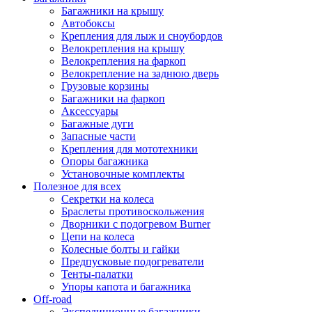
Багажники на крышу
Автобоксы
Крепления для лыж и сноубордов
Велокрепления на крышу
Велокрепления на фаркоп
Велокрепление на заднюю дверь
Грузовые корзины
Багажники на фаркоп
Аксессуары
Багажные дуги
Запасные части
Крепления для мототехники
Опоры багажника
Установочные комплекты
Полезное для всех
Секретки на колеса
Браслеты противоскольжения
Дворники с подогревом Burner
Цепи на колеса
Колесные болты и гайки
Предпусковые подогреватели
Тенты-палатки
Упоры капота и багажника
Off-road
Экспедиционные багажники