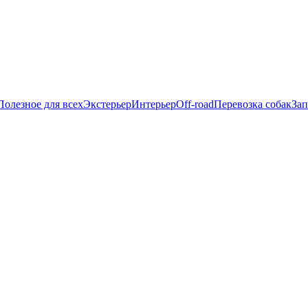
Полезное для всех
Экстерьер
Интерьер
Off-road
Перевозка собак
Зап