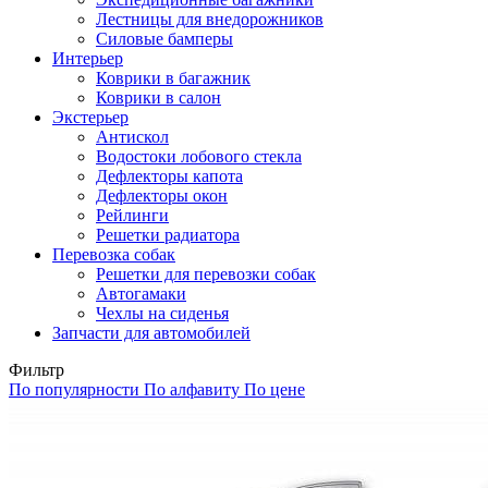
Лестницы для внедорожников
Силовые бамперы
Интерьер
Коврики в багажник
Коврики в салон
Экстерьер
Антискол
Водостоки лобового стекла
Дефлекторы капота
Дефлекторы окон
Рейлинги
Решетки радиатора
Перевозка собак
Решетки для перевозки собак
Автогамаки
Чехлы на сиденья
Запчасти для автомобилей
Фильтр
По популярности
По алфавиту
По цене