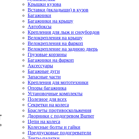
Крышки кузова
Вставки (вкладыши) в кузов
Багажники
Багажники на крышу
Автобоксы
Крепления для лыж и сноубордов
Велокрепления на крышу
Велокрепления на фаркоп
Велокрепление на заднюю дверь
Грузовые корзины
Багажники на фаркоп
Аксессуары
Багажные дуги
Запасные части
Крепления для мототехники
Опоры багажника
Установочные комплекты
Полезное для всех
Секретки на колеса
Браслеты противоскольжения
Дворники с подогревом Burner
Цепи на колеса
Колесные болты и гайки
Предпусковые подогреватели
Тенты-палатки