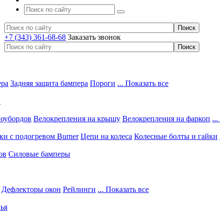
+7 (343) 361-68-68
Заказать звонок
ера
Задняя защита бампера
Пороги
... Показать все
в
ноубордов
Велокрепления на крышу
Велокрепления на фаркоп
..
и с подогревом Burner
Цепи на колеса
Колесные болты и гайки
ов
Силовые бамперы
Дефлекторы окон
Рейлинги
... Показать все
ья