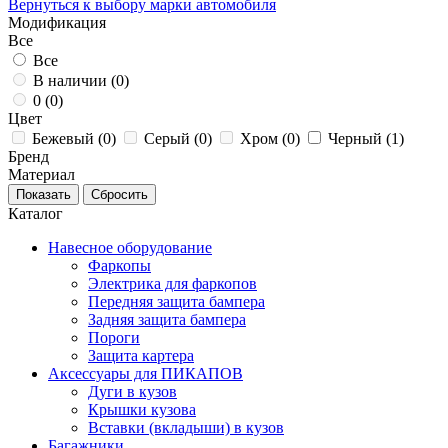
Вернуться к выбору марки автомобиля
Модификация
Все
Все
В наличии (
0
)
0 (
0
)
Цвет
Бежевый (
0
)
Серый (
0
)
Хром (
0
)
Черный (
1
)
Бренд
Материал
Каталог
Навесное оборудование
Фаркопы
Электрика для фаркопов
Передняя защита бампера
Задняя защита бампера
Пороги
Защита картера
Аксессуары для ПИКАПОВ
Дуги в кузов
Крышки кузова
Вставки (вкладыши) в кузов
Багажники