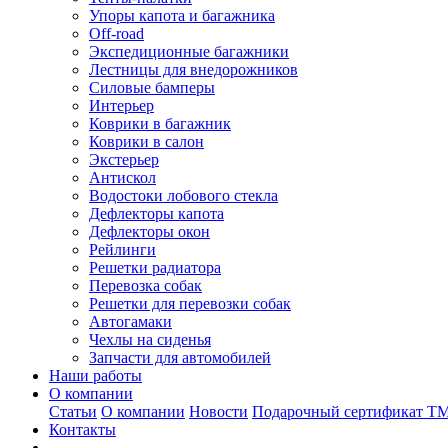
Упоры капота и багажника
Off-road
Экспедиционные багажники
Лестницы для внедорожников
Силовые бамперы
Интерьер
Коврики в багажник
Коврики в салон
Экстерьер
Антискол
Водостоки лобового стекла
Дефлекторы капота
Дефлекторы окон
Рейлинги
Решетки радиатора
Перевозка собак
Решетки для перевозки собак
Автогамаки
Чехлы на сиденья
Запчасти для автомобилей
Наши работы
О компании
Статьи
О компании
Новости
Подарочный сертификат Т
Контакты