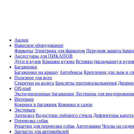
Акции
Навесное оборудование
Фаркопы
Электрика для фаркопов
Передняя защита бамп
Аксессуары для ПИКАПОВ
Дуги в кузов
Крышки кузова
Вставки (вкладыши) в кузо
Багажники
Багажники на крышу
Автобоксы
Крепления для лыж и с
Полезное для всех
Секретки на колеса
Браслеты противоскольжения
Дворник
Off-road
Экспедиционные багажники
Лестницы для внедорожник
Интерьер
Коврики в багажник
Коврики в салон
Экстерьер
Антискол
Водостоки лобового стекла
Дефлекторы капота
Перевозка собак
Решетки для перевозки собак
Автогамаки
Чехлы на сиден
Запчасти для автомобилей