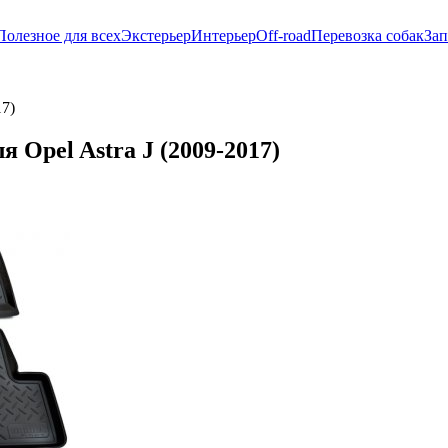
Полезное для всех
Экстерьер
Интерьер
Off-road
Перевозка собак
Зап
17)
 Opel Astra J (2009-2017)