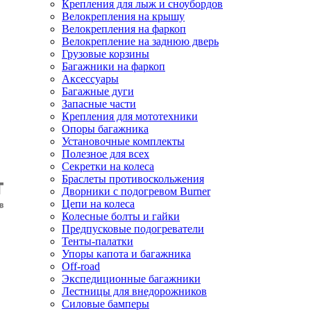
Крепления для лыж и сноубордов
Велокрепления на крышу
Велокрепления на фаркоп
Велокрепление на заднюю дверь
Грузовые корзины
Багажники на фаркоп
Аксессуары
Багажные дуги
Запасные части
Крепления для мототехники
Опоры багажника
Установочные комплекты
Полезное для всех
Секретки на колеса
Браслеты противоскольжения
Дворники с подогревом Burner
Цепи на колеса
Колесные болты и гайки
Предпусковые подогреватели
Тенты-палатки
Упоры капота и багажника
Off-road
Экспедиционные багажники
Лестницы для внедорожников
Силовые бамперы