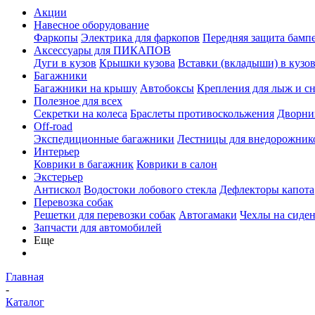
Акции
Навесное оборудование
Фаркопы
Электрика для фаркопов
Передняя защита бамп
Аксессуары для ПИКАПОВ
Дуги в кузов
Крышки кузова
Вставки (вкладыши) в кузо
Багажники
Багажники на крышу
Автобоксы
Крепления для лыж и с
Полезное для всех
Секретки на колеса
Браслеты противоскольжения
Дворник
Off-road
Экспедиционные багажники
Лестницы для внедорожник
Интерьер
Коврики в багажник
Коврики в салон
Экстерьер
Антискол
Водостоки лобового стекла
Дефлекторы капота
Перевозка собак
Решетки для перевозки собак
Автогамаки
Чехлы на сиден
Запчасти для автомобилей
Еще
Главная
-
Каталог
-