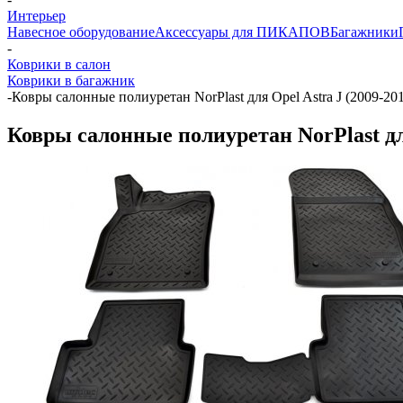
Интерьер
Навесное оборудование
Аксессуары для ПИКАПОВ
Багажники
-
Коврики в салон
Коврики в багажник
-
Ковры салонные полиуретан NorPlast для Opel Astra J (2009-20
Ковры салонные полиуретан NorPlast для