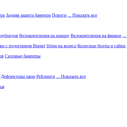
ера
Задняя защита бампера
Пороги
... Показать все
в
ноубордов
Велокрепления на крышу
Велокрепления на фаркоп
..
и с подогревом Burner
Цепи на колеса
Колесные болты и гайки
ов
Силовые бамперы
Дефлекторы окон
Рейлинги
... Показать все
ья