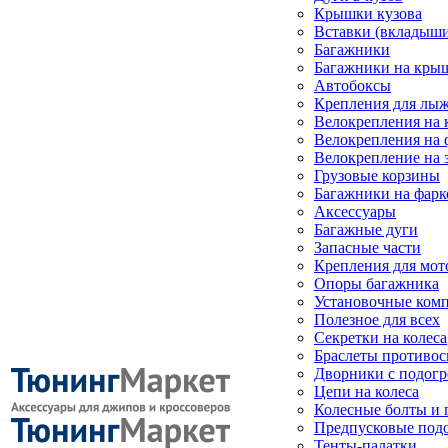
Крышки кузова
Вставки (вкладыши
Багажники
Багажники на кры
Автобоксы
Крепления для лыж
Велокрепления на
Велокрепления на 
Велокрепление на 
Грузовые корзины
Багажники на фарк
Аксессуары
Багажные дуги
Запасные части
Крепления для мот
Опоры багажника
Установочные ком
Полезное для всех
Секретки на колеса
Браслеты противо
Дворники с подогр
Цепи на колеса
Колесные болты и 
Предпусковые под
Тенты-палатки