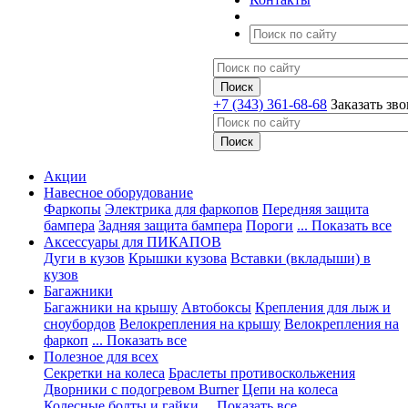
+7 (343) 361-68-68
Заказать зв
Акции
Навесное оборудование
Фаркопы
Электрика для фаркопов
Передняя защита
бампера
Задняя защита бампера
Пороги
... Показать все
Аксессуары для ПИКАПОВ
Дуги в кузов
Крышки кузова
Вставки (вкладыши) в
кузов
Багажники
Багажники на крышу
Автобоксы
Крепления для лыж и
сноубордов
Велокрепления на крышу
Велокрепления на
фаркоп
... Показать все
Полезное для всех
Секретки на колеса
Браслеты противоскольжения
Дворники с подогревом Burner
Цепи на колеса
Колесные болты и гайки
... Показать все