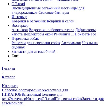
Off-road
Экспедиционные багажники
Лестницы для
внедорожников
Силовые бамперы
Интерьер
Коврики в багажник
Коврики в салон
Экстерьер
Антискол
Водостоки лобового стекла
Дефлекторы
капота
Дефлекторы окон
Рейлинги
... Показать все
Перевозка собак
Решетки для перевозки собак
Автогамаки
Чехлы на
сиденья
Запчасти для автомобилей
Еще
Главная
-
Каталог
-
Интерьер
Навесное оборудование
Аксессуары для
ПИКАПОВ
Багажники
Полезное для
всех
Экстерьер
Интерьер
Off-road
Перевозка собак
Запчасти для
автомобилей
-