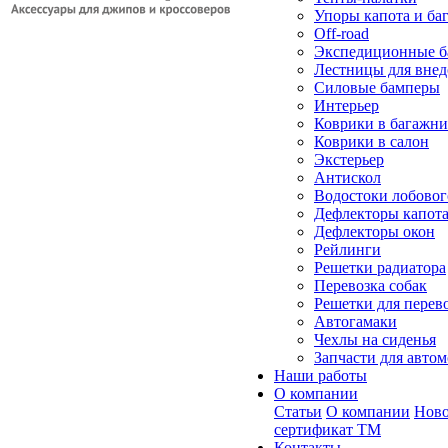
Упоры капота и ба
Off-road
Экспедиционные б
Лестницы для вне
Силовые бамперы
Интерьер
Коврики в багажн
Коврики в салон
Экстерьер
Антискол
Водостоки лобовог
Дефлекторы капот
Дефлекторы окон
Рейлинги
Решетки радиатора
Перевозка собак
Решетки для перев
Автогамаки
Чехлы на сиденья
Запчасти для авто
Наши работы
О компании
Статьи
О компании
Ново
сертификат ТМ
Контакты