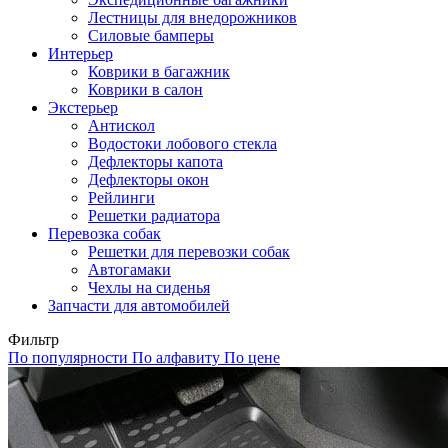
Лестницы для внедорожников
Силовые бамперы
Интерьер
Коврики в багажник
Коврики в салон
Экстерьер
Антискол
Водостоки лобового стекла
Дефлекторы капота
Дефлекторы окон
Рейлинги
Решетки радиатора
Перевозка собак
Решетки для перевозки собак
Автогамаки
Чехлы на сиденья
Запчасти для автомобилей
Фильтр
По популярности
По алфавиту
По цене