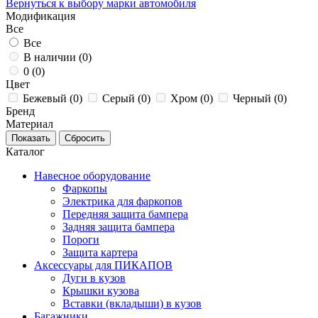
Вернуться к выбору марки автомобиля
Модификация
Все
Все
В наличии (
0
)
0 (
0
)
Цвет
Бежевый (
0
)
Серый (
0
)
Хром (
0
)
Черный (
0
)
Бренд
Материал
Каталог
Навесное оборудование
Фаркопы
Электрика для фаркопов
Передняя защита бампера
Задняя защита бампера
Пороги
Защита картера
Аксессуары для ПИКАПОВ
Дуги в кузов
Крышки кузова
Вставки (вкладыши) в кузов
Багажники