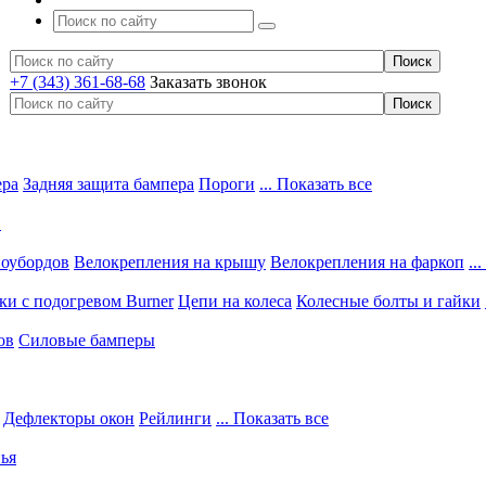
+7 (343) 361-68-68
Заказать звонок
ера
Задняя защита бампера
Пороги
... Показать все
в
ноубордов
Велокрепления на крышу
Велокрепления на фаркоп
..
и с подогревом Burner
Цепи на колеса
Колесные болты и гайки
ов
Силовые бамперы
Дефлекторы окон
Рейлинги
... Показать все
ья