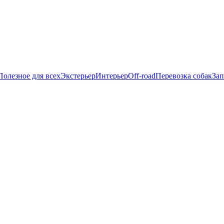
Полезное для всех
Экстерьер
Интерьер
Off-road
Перевозка собак
Зап