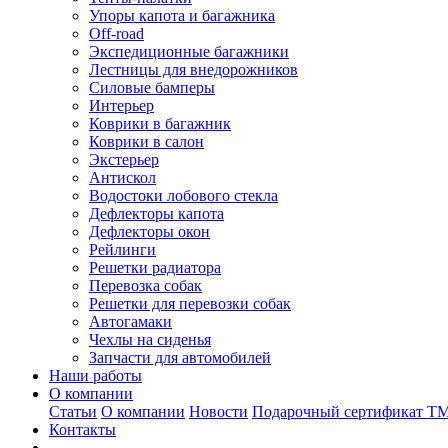
Упоры капота и багажника
Off-road
Экспедиционные багажники
Лестницы для внедорожников
Силовые бамперы
Интерьер
Коврики в багажник
Коврики в салон
Экстерьер
Антискол
Водостоки лобового стекла
Дефлекторы капота
Дефлекторы окон
Рейлинги
Решетки радиатора
Перевозка собак
Решетки для перевозки собак
Автогамаки
Чехлы на сиденья
Запчасти для автомобилей
Наши работы
О компании
Статьи
О компании
Новости
Подарочный сертификат Т
Контакты