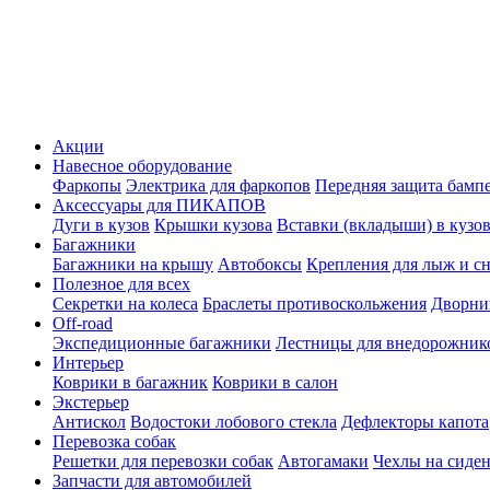
Акции
Навесное оборудование
Фаркопы
Электрика для фаркопов
Передняя защита бамп
Аксессуары для ПИКАПОВ
Дуги в кузов
Крышки кузова
Вставки (вкладыши) в кузо
Багажники
Багажники на крышу
Автобоксы
Крепления для лыж и с
Полезное для всех
Секретки на колеса
Браслеты противоскольжения
Дворник
Off-road
Экспедиционные багажники
Лестницы для внедорожник
Интерьер
Коврики в багажник
Коврики в салон
Экстерьер
Антискол
Водостоки лобового стекла
Дефлекторы капота
Перевозка собак
Решетки для перевозки собак
Автогамаки
Чехлы на сиден
Запчасти для автомобилей