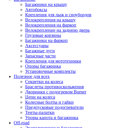
Багажники на крышу
Автобоксы
Крепления для лыж и сноубордов
Велокрепления на крышу
Велокрепления на фаркоп
Велокрепление на заднюю дверь
Грузовые корзины
Багажники на фаркоп
Аксессуары
Багажные дуги
Запасные части
Крепления для мототехники
Опоры багажника
Установочные комплекты
Полезное для всех
Секретки на колеса
Браслеты противоскольжения
Дворники с подогревом Burner
Цепи на колеса
Колесные болты и гайки
Предпусковые подогреватели
Тенты-палатки
Упоры капота и багажника
Off-road
Экспедиционные багажники