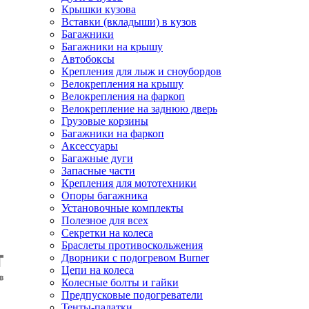
Крышки кузова
Вставки (вкладыши) в кузов
Багажники
Багажники на крышу
Автобоксы
Крепления для лыж и сноубордов
Велокрепления на крышу
Велокрепления на фаркоп
Велокрепление на заднюю дверь
Грузовые корзины
Багажники на фаркоп
Аксессуары
Багажные дуги
Запасные части
Крепления для мототехники
Опоры багажника
Установочные комплекты
Полезное для всех
Секретки на колеса
Браслеты противоскольжения
Дворники с подогревом Burner
Цепи на колеса
Колесные болты и гайки
Предпусковые подогреватели
Тенты-палатки