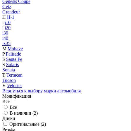
Genesis Coupe
Getz
Grandeur
H
H-1
i
i10
i
i20
i30
i40
ix35
M
Mohave
P
Palisade
S
Santa Fe
S
Solaris
Sonata
T
Terracan
Tucson
V
Veloster
Вернуться к выбору марки автомобиля
Модификация
Все
Все
В наличии (
2
)
Диски
Оригинальные (
2
)
Резьба