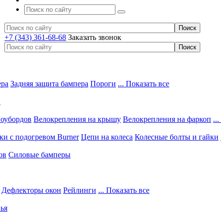
+7 (343) 361-68-68
Заказать звонок
ера
Задняя защита бампера
Пороги
... Показать все
в
ноубордов
Велокрепления на крышу
Велокрепления на фаркоп
..
и с подогревом Burner
Цепи на колеса
Колесные болты и гайки
ов
Силовые бамперы
Дефлекторы окон
Рейлинги
... Показать все
ья