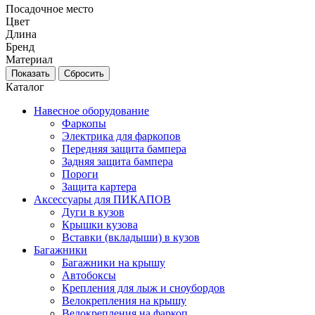
Посадочное место
Цвет
Длина
Бренд
Материал
Каталог
Навесное оборудование
Фаркопы
Электрика для фаркопов
Передняя защита бампера
Задняя защита бампера
Пороги
Защита картера
Аксессуары для ПИКАПОВ
Дуги в кузов
Крышки кузова
Вставки (вкладыши) в кузов
Багажники
Багажники на крышу
Автобоксы
Крепления для лыж и сноубордов
Велокрепления на крышу
Велокрепления на фаркоп