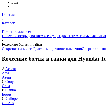
Еще
Главная
-
Каталог
-
Полезное для всех
Навесное оборудование
Аксессуары для ПИКАПОВ
Багажники
-
Колесные болты и гайки
Секретки на колеса
Браслеты противоскольжения
Дворники с по
Колесные болты и гайки для Hyundai T
A
Accent
Atos
Azera
C
Coupe
Creta
E
Elantra
Equus
G
Galloper
Genesis