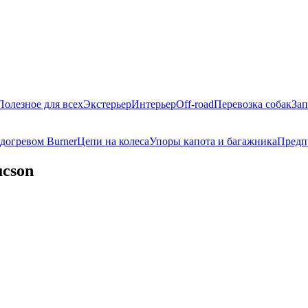
Полезное для всех
Экстерьер
Интерьер
Off-road
Перевозка собак
Зап
догревом Burner
Цепи на колеса
Упоры капота и багажника
Предп
ucson