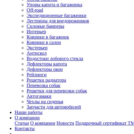
Упоры капота и багажника
Off-road
Экспедиционные багажники
Лестницы для внедорожников
Силовые бамперы
Интерьер
Коврики в багажник
Коврики в салон
Экстерьер
Антискол
Водостоки лобового стекла
Дефлекторы капота
Дефлекторы окон
Рейлинги
Решетки радиатора
Перевозка собак
Решетки для перевозки собак
Автогамаки
Чехлы на сиденья
Запчасти для автомобилей
Наши работы
О компании
Статьи
О компании
Новости
Подарочный сертификат Т
Контакты