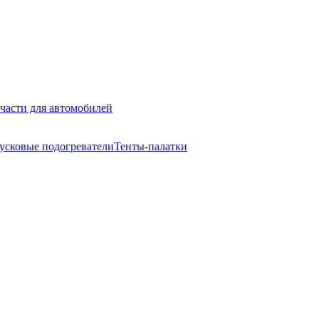
части для автомобилей
усковые подогреватели
Тенты-палатки