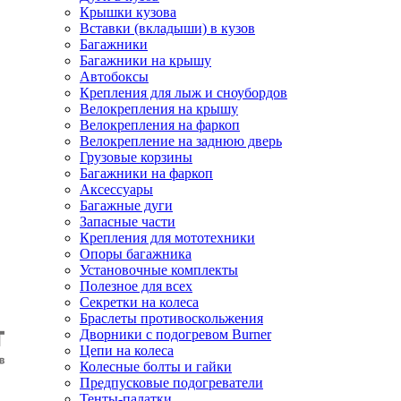
Крышки кузова
Вставки (вкладыши) в кузов
Багажники
Багажники на крышу
Автобоксы
Крепления для лыж и сноубордов
Велокрепления на крышу
Велокрепления на фаркоп
Велокрепление на заднюю дверь
Грузовые корзины
Багажники на фаркоп
Аксессуары
Багажные дуги
Запасные части
Крепления для мототехники
Опоры багажника
Установочные комплекты
Полезное для всех
Секретки на колеса
Браслеты противоскольжения
Дворники с подогревом Burner
Цепи на колеса
Колесные болты и гайки
Предпусковые подогреватели
Тенты-палатки