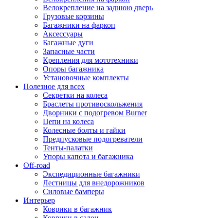
Велокрепление на заднюю дверь
Грузовые корзины
Багажники на фаркоп
Аксессуары
Багажные дуги
Запасные части
Крепления для мототехники
Опоры багажника
Установочные комплекты
Полезное для всех
Секретки на колеса
Браслеты противоскольжения
Дворники с подогревом Burner
Цепи на колеса
Колесные болты и гайки
Предпусковые подогреватели
Тенты-палатки
Упоры капота и багажника
Off-road
Экспедиционные багажники
Лестницы для внедорожников
Силовые бамперы
Интерьер
Коврики в багажник
Коврики в салон