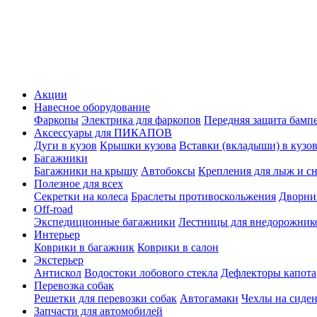
Акции
Навесное оборудование
Фаркопы
Электрика для фаркопов
Передняя защита бамп
Аксессуары для ПИКАПОВ
Дуги в кузов
Крышки кузова
Вставки (вкладыши) в кузо
Багажники
Багажники на крышу
Автобоксы
Крепления для лыж и с
Полезное для всех
Секретки на колеса
Браслеты противоскольжения
Дворник
Off-road
Экспедиционные багажники
Лестницы для внедорожник
Интерьер
Коврики в багажник
Коврики в салон
Экстерьер
Антискол
Водостоки лобового стекла
Дефлекторы капота
Перевозка собак
Решетки для перевозки собак
Автогамаки
Чехлы на сиден
Запчасти для автомобилей