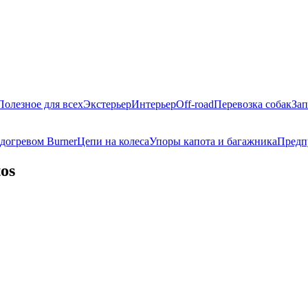
Полезное для всех
Экстерьер
Интерьер
Off-road
Перевозка собак
Зап
догревом Burner
Цепи на колеса
Упоры капота и багажника
Предп
os