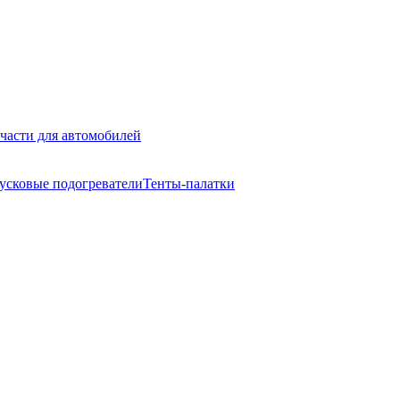
части для автомобилей
усковые подогреватели
Тенты-палатки