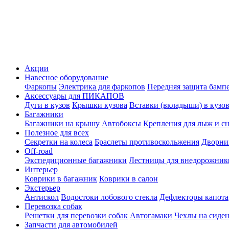
Акции
Навесное оборудование
Фаркопы
Электрика для фаркопов
Передняя защита бамп
Аксессуары для ПИКАПОВ
Дуги в кузов
Крышки кузова
Вставки (вкладыши) в кузо
Багажники
Багажники на крышу
Автобоксы
Крепления для лыж и с
Полезное для всех
Секретки на колеса
Браслеты противоскольжения
Дворник
Off-road
Экспедиционные багажники
Лестницы для внедорожник
Интерьер
Коврики в багажник
Коврики в салон
Экстерьер
Антискол
Водостоки лобового стекла
Дефлекторы капота
Перевозка собак
Решетки для перевозки собак
Автогамаки
Чехлы на сиден
Запчасти для автомобилей