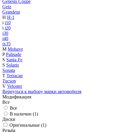
Genesis Coupe
Getz
Grandeur
H
H-1
i
i10
i
i20
i30
i40
ix35
M
Mohave
P
Palisade
S
Santa Fe
S
Solaris
Sonata
T
Terracan
Tucson
V
Veloster
Вернуться к выбору марки автомобиля
Модификация
Все
Все
В наличии (
1
)
Диски
Оригинальные (
1
)
Резьба