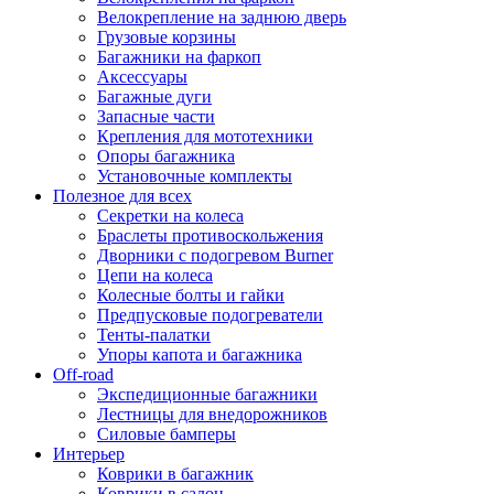
Велокрепление на заднюю дверь
Грузовые корзины
Багажники на фаркоп
Аксессуары
Багажные дуги
Запасные части
Крепления для мототехники
Опоры багажника
Установочные комплекты
Полезное для всех
Секретки на колеса
Браслеты противоскольжения
Дворники с подогревом Burner
Цепи на колеса
Колесные болты и гайки
Предпусковые подогреватели
Тенты-палатки
Упоры капота и багажника
Off-road
Экспедиционные багажники
Лестницы для внедорожников
Силовые бамперы
Интерьер
Коврики в багажник
Коврики в салон