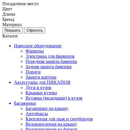
Посадочное место
Цвет
Длина
Бренд
Материал
Каталог
Навесное оборудование
Фаркопы
Электрика для фаркопов
Передняя защита бампера
Задняя защита бампера
Пороги
Защита картера
Аксессуары для ПИКАПОВ
Дуги в кузов
Крышки кузова
Вставки (вкладыши) в кузов
Багажники
Багажники на крышу
Автобоксы
Крепления для лыж и сноубордов
Велокрепления на крышу
Велокрепления на фаркоп