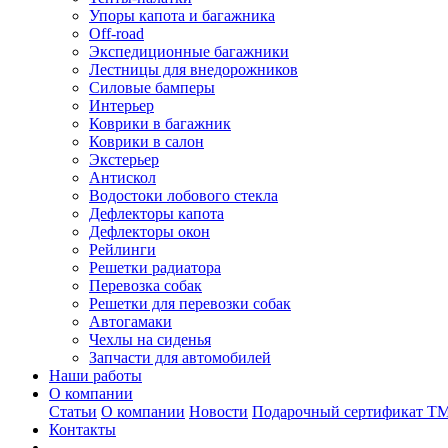
Упоры капота и багажника
Off-road
Экспедиционные багажники
Лестницы для внедорожников
Силовые бамперы
Интерьер
Коврики в багажник
Коврики в салон
Экстерьер
Антискол
Водостоки лобового стекла
Дефлекторы капота
Дефлекторы окон
Рейлинги
Решетки радиатора
Перевозка собак
Решетки для перевозки собак
Автогамаки
Чехлы на сиденья
Запчасти для автомобилей
Наши работы
О компании
Статьи
О компании
Новости
Подарочный сертификат Т
Контакты