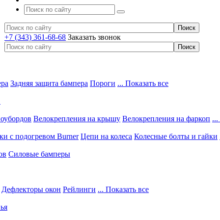
+7 (343) 361-68-68
Заказать звонок
ера
Задняя защита бампера
Пороги
... Показать все
в
ноубордов
Велокрепления на крышу
Велокрепления на фаркоп
..
и с подогревом Burner
Цепи на колеса
Колесные болты и гайки
ов
Силовые бамперы
Дефлекторы окон
Рейлинги
... Показать все
ья