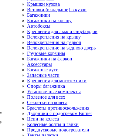
Крышки кузова
Вставки (вкладыши) в кузов
Багажники
Багажники на крышу
Автобоксы
Крепления для лыж и сноубордов
Велокрепления на крышу
Велокрепления на фаркоп
Велокрепление на заднюю дверь
Грузовые корзины
Багажники на фаркоп
Аксессуары
Багажные дуги
Запасные части
Крепления для мототехники
Опоры багажника
Установочные комплекты
Полезное для всех
Секретки на колеса
Браслеты противоскольжения
Дворники с подогревом Burner
Цепи на колеса
Колесные болты и гайки
Предпусковые подогреватели
Тенты-палатки