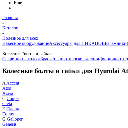
Еще
Главная
-
Каталог
-
Полезное для всех
Навесное оборудование
Аксессуары для ПИКАПОВ
Багажники
-
Колесные болты и гайки
Секретки на колеса
Браслеты противоскольжения
Дворники с по
Колесные болты и гайки для Hyundai At
A
Accent
Atos
Azera
C
Coupe
Creta
E
Elantra
Equus
G
Galloper
Genesis