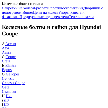
Колесные болты и гайки
Секретки на колеса
Браслеты противоскольжения
Дворники с
подогревом Burner
Цепи на колеса
Упоры капота и
багажника
Предпусковые подогреватели
Тенты-палатки
Колесные болты и гайки для Hyundai
Coupe
A
Accent
Atos
Azera
C
Coupe
Creta
E
Elantra
Equus
G
Galloper
Genesis
Genesis Coupe
Getz
Grandeur
H
H-1
i
i10
i
i20