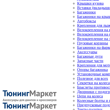
Крышки кузова
Вставки (вкладыши
Багажники
Багажники на кры
Автобоксы
Крепления для лыж
Велокрепления на
Велокрепления на 
Велокрепление на 
Грузовые корзины
Багажники на фарк
Аксессуары
Багажные дуги
Запасные части
Крепления для мот
Опоры багажника
Установочные ком
Полезное для всех
Секретки на колеса
Браслеты противо
Дворники с подогр
Цепи на колеса
Колесные болты и 
Предпусковые под
Тенты-палатки