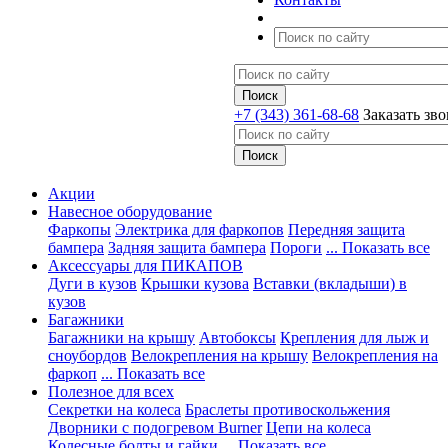
+7 (343) 361-68-68
Заказать зв
Акции
Навесное оборудование
Фаркопы
Электрика для фаркопов
Передняя защита
бампера
Задняя защита бампера
Пороги
... Показать все
Аксессуары для ПИКАПОВ
Дуги в кузов
Крышки кузова
Вставки (вкладыши) в
кузов
Багажники
Багажники на крышу
Автобоксы
Крепления для лыж и
сноубордов
Велокрепления на крышу
Велокрепления на
фаркоп
... Показать все
Полезное для всех
Секретки на колеса
Браслеты противоскольжения
Дворники с подогревом Burner
Цепи на колеса
Колесные болты и гайки
... Показать все