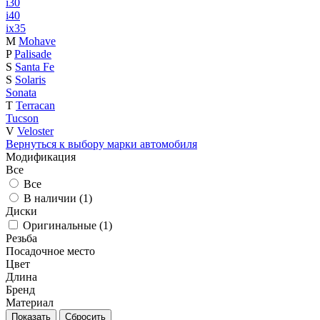
i30
i40
ix35
M
Mohave
P
Palisade
S
Santa Fe
S
Solaris
Sonata
T
Terracan
Tucson
V
Veloster
Вернуться к выбору марки автомобиля
Модификация
Все
Все
В наличии (
1
)
Диски
Оригинальные (
1
)
Резьба
Посадочное место
Цвет
Длина
Бренд
Материал