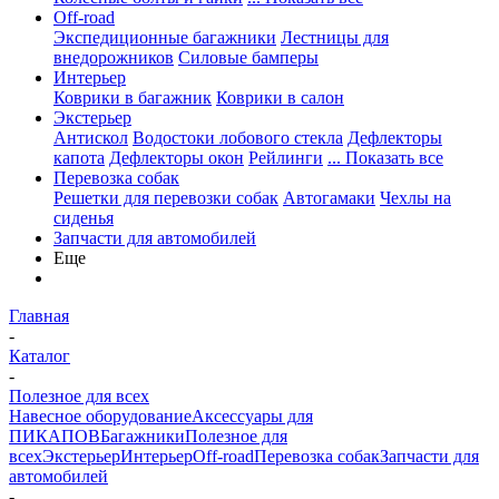
Off-road
Экспедиционные багажники
Лестницы для
внедорожников
Силовые бамперы
Интерьер
Коврики в багажник
Коврики в салон
Экстерьер
Антискол
Водостоки лобового стекла
Дефлекторы
капота
Дефлекторы окон
Рейлинги
... Показать все
Перевозка собак
Решетки для перевозки собак
Автогамаки
Чехлы на
сиденья
Запчасти для автомобилей
Еще
Главная
-
Каталог
-
Полезное для всех
Навесное оборудование
Аксессуары для
ПИКАПОВ
Багажники
Полезное для
всех
Экстерьер
Интерьер
Off-road
Перевозка собак
Запчасти для
автомобилей
-