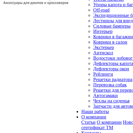
Упоры капота и ба
Off-road
Экспедиционные б
Лестницы для вне
Силовые бамперы
Интерьер
Коврики в багажн
Коврики в салон
Экстерьер
Антискол
Водостоки лобовог
Дефлекторы капот
Дефлекторы окон
Рейлинги
Решетки радиатора
Перевозка собак
Решетки для перев
Автогамаки
Чехлы на сиденья
Запчасти для авто
Наши работы
О компании
Статьи
О компании
Ново
сертификат ТМ
Контакты