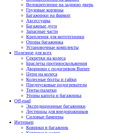
Велокрепление на заднюю дверь
Грузовые корзины
Багажники на фаркоп
Аксессуары
Багажные дуги
Запасные части
Крепления для мототехники
Опоры багажника
Установочные комплекты
Полезное для всех
Секретки на колеса
Браслеты противоскольжения
Дворники с подогревом Burner
Цепи на колеса
Колесные болты и гайки
Предпусковые подогреватели
Тенты-палатки
Упоры капота и багажника
Off-road
Экспедиционные багажники
Лестницы для внедорожников
Силовые бамперы
Интерьер
Коврики в багажник
Коврики в салон