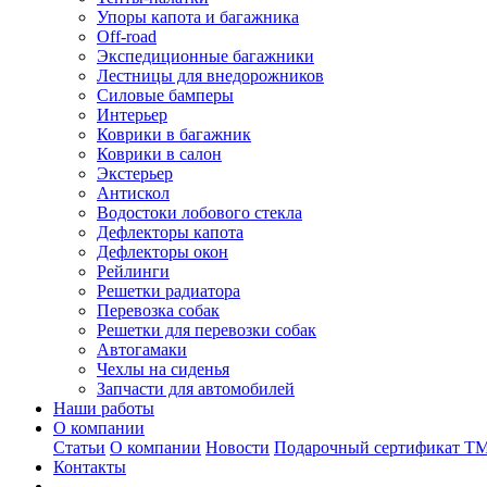
Упоры капота и багажника
Off-road
Экспедиционные багажники
Лестницы для внедорожников
Силовые бамперы
Интерьер
Коврики в багажник
Коврики в салон
Экстерьер
Антискол
Водостоки лобового стекла
Дефлекторы капота
Дефлекторы окон
Рейлинги
Решетки радиатора
Перевозка собак
Решетки для перевозки собак
Автогамаки
Чехлы на сиденья
Запчасти для автомобилей
Наши работы
О компании
Статьи
О компании
Новости
Подарочный сертификат Т
Контакты