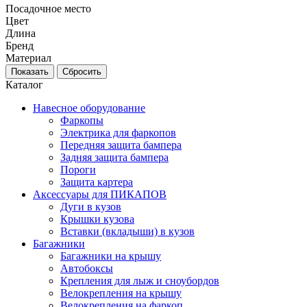
Посадочное место
Цвет
Длина
Бренд
Материал
Каталог
Навесное оборудование
Фаркопы
Электрика для фаркопов
Передняя защита бампера
Задняя защита бампера
Пороги
Защита картера
Аксессуары для ПИКАПОВ
Дуги в кузов
Крышки кузова
Вставки (вкладыши) в кузов
Багажники
Багажники на крышу
Автобоксы
Крепления для лыж и сноубордов
Велокрепления на крышу
Велокрепления на фаркоп