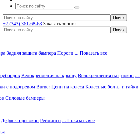
+7 (343) 361-68-68
Заказать звонок
ера
Задняя защита бампера
Пороги
... Показать все
в
ноубордов
Велокрепления на крышу
Велокрепления на фаркоп
..
и с подогревом Burner
Цепи на колеса
Колесные болты и гайки
ов
Силовые бамперы
Дефлекторы окон
Рейлинги
... Показать все
ья