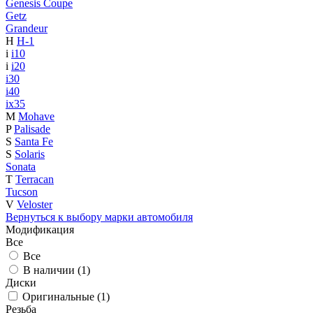
Genesis Coupe
Getz
Grandeur
H
H-1
i
i10
i
i20
i30
i40
ix35
M
Mohave
P
Palisade
S
Santa Fe
S
Solaris
Sonata
T
Terracan
Tucson
V
Veloster
Вернуться к выбору марки автомобиля
Модификация
Все
Все
В наличии (
1
)
Диски
Оригинальные (
1
)
Резьба