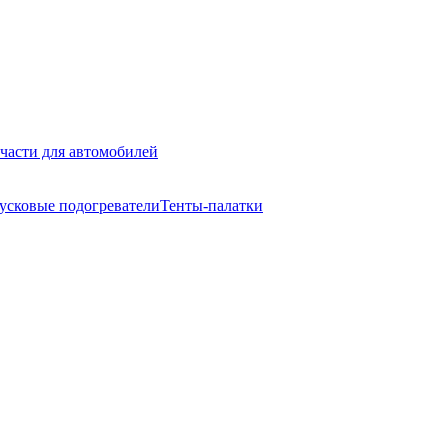
части для автомобилей
усковые подогреватели
Тенты-палатки