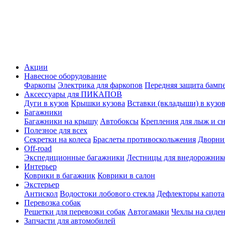
Акции
Навесное оборудование
Фаркопы
Электрика для фаркопов
Передняя защита бамп
Аксессуары для ПИКАПОВ
Дуги в кузов
Крышки кузова
Вставки (вкладыши) в кузо
Багажники
Багажники на крышу
Автобоксы
Крепления для лыж и с
Полезное для всех
Секретки на колеса
Браслеты противоскольжения
Дворник
Off-road
Экспедиционные багажники
Лестницы для внедорожник
Интерьер
Коврики в багажник
Коврики в салон
Экстерьер
Антискол
Водостоки лобового стекла
Дефлекторы капота
Перевозка собак
Решетки для перевозки собак
Автогамаки
Чехлы на сиден
Запчасти для автомобилей