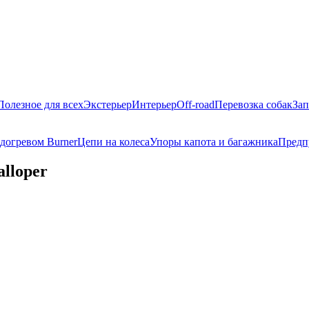
Полезное для всех
Экстерьер
Интерьер
Off-road
Перевозка собак
Зап
догревом Burner
Цепи на колеса
Упоры капота и багажника
Предп
lloper