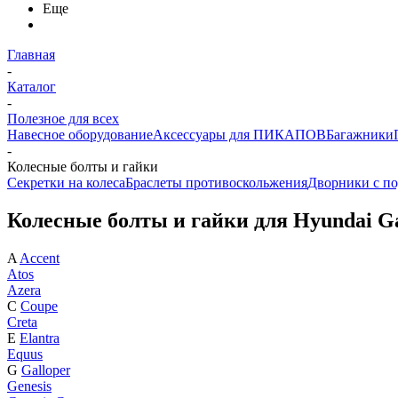
Еще
Главная
-
Каталог
-
Полезное для всех
Навесное оборудование
Аксессуары для ПИКАПОВ
Багажники
-
Колесные болты и гайки
Секретки на колеса
Браслеты противоскольжения
Дворники с по
Колесные болты и гайки для Hyundai Ga
A
Accent
Atos
Azera
C
Coupe
Creta
E
Elantra
Equus
G
Galloper
Genesis