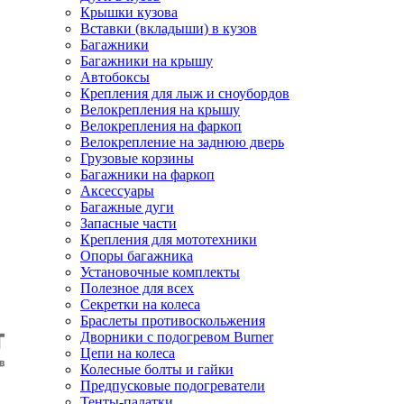
Крышки кузова
Вставки (вкладыши) в кузов
Багажники
Багажники на крышу
Автобоксы
Крепления для лыж и сноубордов
Велокрепления на крышу
Велокрепления на фаркоп
Велокрепление на заднюю дверь
Грузовые корзины
Багажники на фаркоп
Аксессуары
Багажные дуги
Запасные части
Крепления для мототехники
Опоры багажника
Установочные комплекты
Полезное для всех
Секретки на колеса
Браслеты противоскольжения
Дворники с подогревом Burner
Цепи на колеса
Колесные болты и гайки
Предпусковые подогреватели
Тенты-палатки