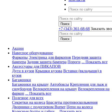
+7 (343) 361-68-68
Заказать зв
Акции
Навесное оборудование
Фаркопы
Электрика для фаркопов
Передняя защита
бампера
Задняя защита бампера
Пороги
... Показать все
Аксессуары для ПИКАПОВ
Дуги в кузов
Крышки кузова
Вставки (вкладыши) в
кузов
Багажники
Багажники на крышу
Автобоксы
Крепления для лыж и
сноубордов
Велокрепления на крышу
Велокрепления на
фаркоп
... Показать все
Полезное для всех
Секретки на колеса
Браслеты противоскольжения
Дворники с подогревом Burner
Цепи на колеса
Колесные болты и гайки
... Показать все