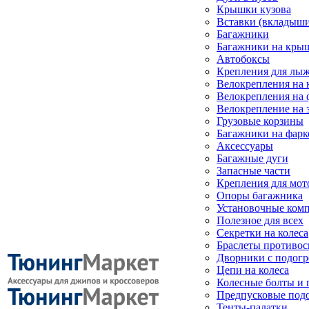
Крышки кузова
Вставки (вкладыши
Багажники
Багажники на кры
Автобоксы
Крепления для лыж
Велокрепления на
Велокрепления на 
Велокрепление на 
Грузовые корзины
Багажники на фарк
Аксессуары
Багажные дуги
Запасные части
Крепления для мот
Опоры багажника
Установочные ком
Полезное для всех
Секретки на колеса
Браслеты противо
Дворники с подогр
Цепи на колеса
Колесные болты и 
Предпусковые под
Тенты-палатки