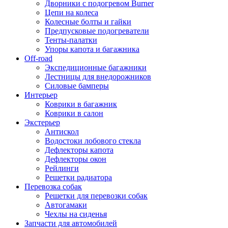
Дворники с подогревом Burner
Цепи на колеса
Колесные болты и гайки
Предпусковые подогреватели
Тенты-палатки
Упоры капота и багажника
Off-road
Экспедиционные багажники
Лестницы для внедорожников
Силовые бамперы
Интерьер
Коврики в багажник
Коврики в салон
Экстерьер
Антискол
Водостоки лобового стекла
Дефлекторы капота
Дефлекторы окон
Рейлинги
Решетки радиатора
Перевозка собак
Решетки для перевозки собак
Автогамаки
Чехлы на сиденья
Запчасти для автомобилей