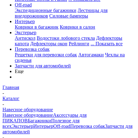
Off-road
Экспедиционные багажники
Лестницы для
внедорожников
Силовые бамперы
Интерьер
Коврики в багажник
Коврики в салон
Экстерьер
Антискол
Водостоки лобового стекла
Дефлекторы
капота
Дефлекторы окон
Рейлинги
... Показать все
Перевозка собак
Решетки для перевозки собак
Автогамаки
Чехлы на
сиденья
Запчасти для автомобилей
Еще
Главная
-
Каталог
-
Навесное оборудование
Навесное оборудование
Аксессуары для
ПИКАПОВ
Багажники
Полезное для
всех
Экстерьер
Интерьер
Off-road
Перевозка собак
Запчасти для
автомобилей
-