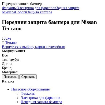
Передняя защита бампера
Фаркопы
Электрика для фаркопов
Задняя защита
бампера
Пороги
Защита картера
Передняя защита бампера для Nissan
Terrano
J
Juke
T
Terrano
Вернуться к выбору марки автомобиля
Модификация
Все
Тип трубы
Длина
Бренд
Материал
Каталог
Навесное оборудование
Фаркопы
Электрика для фаркопов
Передняя защита бампера