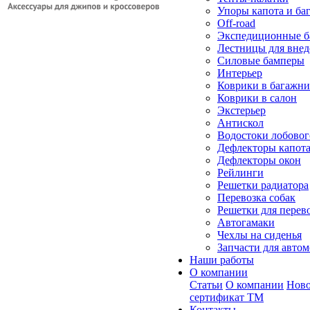
Упоры капота и ба
Off-road
Экспедиционные б
Лестницы для вне
Силовые бамперы
Интерьер
Коврики в багажн
Коврики в салон
Экстерьер
Антискол
Водостоки лобовог
Дефлекторы капот
Дефлекторы окон
Рейлинги
Решетки радиатора
Перевозка собак
Решетки для перев
Автогамаки
Чехлы на сиденья
Запчасти для авто
Наши работы
О компании
Статьи
О компании
Ново
сертификат ТМ
Контакты