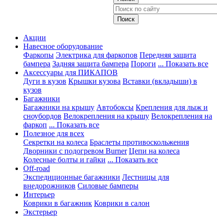
Акции
Навесное оборудование
Фаркопы
Электрика для фаркопов
Передняя защита
бампера
Задняя защита бампера
Пороги
... Показать все
Аксессуары для ПИКАПОВ
Дуги в кузов
Крышки кузова
Вставки (вкладыши) в
кузов
Багажники
Багажники на крышу
Автобоксы
Крепления для лыж и
сноубордов
Велокрепления на крышу
Велокрепления на
фаркоп
... Показать все
Полезное для всех
Секретки на колеса
Браслеты противоскольжения
Дворники с подогревом Burner
Цепи на колеса
Колесные болты и гайки
... Показать все
Off-road
Экспедиционные багажники
Лестницы для
внедорожников
Силовые бамперы
Интерьер
Коврики в багажник
Коврики в салон
Экстерьер