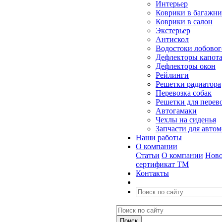
Интерьер
Коврики в багажн
Коврики в салон
Экстерьер
Антискол
Водостоки лобовог
Дефлекторы капот
Дефлекторы окон
Рейлинги
Решетки радиатора
Перевозка собак
Решетки для перев
Автогамаки
Чехлы на сиденья
Запчасти для авто
Наши работы
О компании
Статьи
О компании
Ново
сертификат ТМ
Контакты