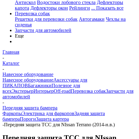
Антискол
Водостоки лобового стекла
Дефлекторы
капота
Дефлекторы окон
Рейлинги
... Показать все
Перевозка собак
Решетки для перевозки собак
Автогамаки
Чехлы на
сиденья
Запчасти для автомобилей
Еще
Главная
-
Каталог
-
Навесное оборудование
Навесное оборудование
Аксессуары для
ПИКАПОВ
Багажники
Полезное для
всех
Экстерьер
Интерьер
Off-road
Перевозка собак
Запчасти для
автомобилей
-
Передняя защита бампера
Фаркопы
Электрика для фаркопов
Задняя защита
бампера
Пороги
Защита картера
-
Передняя защита TCC для NIssan Terrano (2014-н.в.)
Передняя защита TCC для NIssan