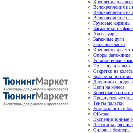
Крепления для лыж
Велокрепления на
Велокрепления на 
Велокрепление на 
Грузовые корзины
Багажники на фарк
Аксессуары
Багажные дуги
Запасные части
Крепления для мот
Опоры багажника
Установочные ком
Полезное для всех
Секретки на колеса
Браслеты противо
Дворники с подогр
Цепи на колеса
Колесные болты и 
Предпусковые под
Тенты-палатки
Упоры капота и ба
Off-road
Экспедиционные б
Лестницы для вне
Силовые бамперы