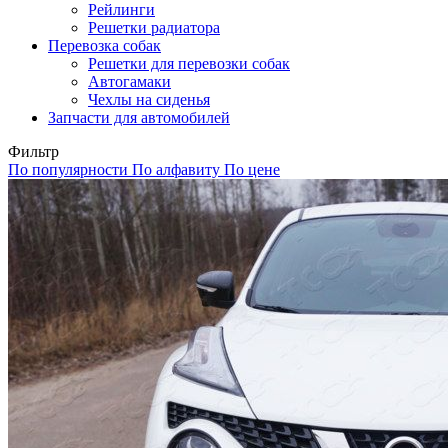
Рейлинги
Решетки радиатора
Перевозка собак
Решетки для перевозки собак
Автогамаки
Чехлы на сиденья
Запчасти для автомобилей
Фильтр
По популярности
По алфавиту
По цене