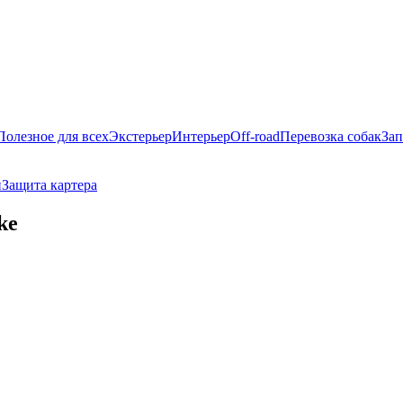
Полезное для всех
Экстерьер
Интерьер
Off-road
Перевозка собак
Зап
и
Защита картера
ke