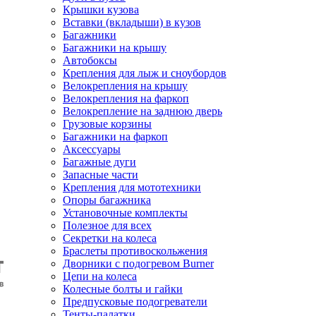
Крышки кузова
Вставки (вкладыши) в кузов
Багажники
Багажники на крышу
Автобоксы
Крепления для лыж и сноубордов
Велокрепления на крышу
Велокрепления на фаркоп
Велокрепление на заднюю дверь
Грузовые корзины
Багажники на фаркоп
Аксессуары
Багажные дуги
Запасные части
Крепления для мототехники
Опоры багажника
Установочные комплекты
Полезное для всех
Секретки на колеса
Браслеты противоскольжения
Дворники с подогревом Burner
Цепи на колеса
Колесные болты и гайки
Предпусковые подогреватели
Тенты-палатки