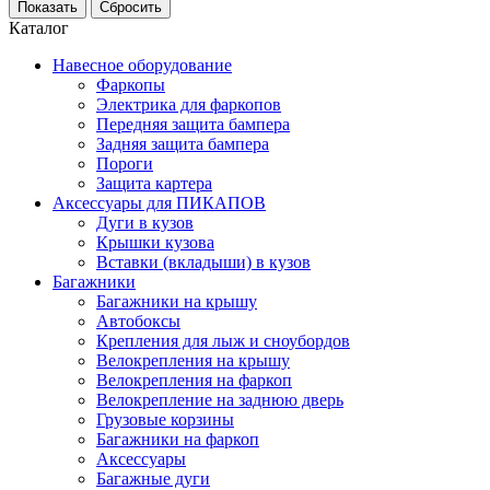
Каталог
Навесное оборудование
Фаркопы
Электрика для фаркопов
Передняя защита бампера
Задняя защита бампера
Пороги
Защита картера
Аксессуары для ПИКАПОВ
Дуги в кузов
Крышки кузова
Вставки (вкладыши) в кузов
Багажники
Багажники на крышу
Автобоксы
Крепления для лыж и сноубордов
Велокрепления на крышу
Велокрепления на фаркоп
Велокрепление на заднюю дверь
Грузовые корзины
Багажники на фаркоп
Аксессуары
Багажные дуги