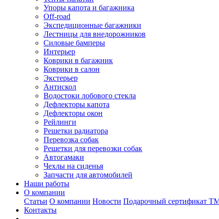
Упоры капота и багажника
Off-road
Экспедиционные багажники
Лестницы для внедорожников
Силовые бамперы
Интерьер
Коврики в багажник
Коврики в салон
Экстерьер
Антискол
Водостоки лобового стекла
Дефлекторы капота
Дефлекторы окон
Рейлинги
Решетки радиатора
Перевозка собак
Решетки для перевозки собак
Автогамаки
Чехлы на сиденья
Запчасти для автомобилей
Наши работы
О компании
Статьи
О компании
Новости
Подарочный сертификат Т
Контакты