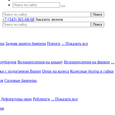
+7 (343) 361-68-68
Заказать звонок
ера
Задняя защита бампера
Пороги
... Показать все
в
ноубордов
Велокрепления на крышу
Велокрепления на фаркоп
..
и с подогревом Burner
Цепи на колеса
Колесные болты и гайки
ов
Силовые бамперы
Дефлекторы окон
Рейлинги
... Показать все
ья