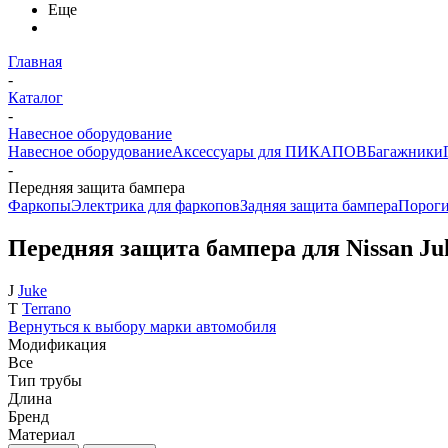
Еще
Главная
-
Каталог
-
Навесное оборудование
Навесное оборудование
Аксессуары для ПИКАПОВ
Багажники
-
Передняя защита бампера
Фаркопы
Электрика для фаркопов
Задняя защита бампера
Порог
Передняя защита бампера для Nissan Ju
J
Juke
T
Terrano
Вернуться к выбору марки автомобиля
Модификация
Все
Тип трубы
Длина
Бренд
Материал