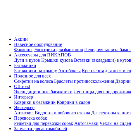
Акции
Навесное оборудование
Фаркопы
Электрика для фаркопов
Передняя защита бамп
Аксессуары для ПИКАПОВ
Дуги в кузов
Крышки кузова
Вставки (вкладыши) в кузо
Багажники
Багажники на крышу
Автобоксы
Крепления для лыж и с
Полезное для всех
Секретки на колеса
Браслеты противоскольжения
Дворник
Off-road
Экспедиционные багажники
Лестницы для внедорожник
Интерьер
Коврики в багажник
Коврики в салон
Экстерьер
Антискол
Водостоки лобового стекла
Дефлекторы капота
Перевозка собак
Решетки для перевозки собак
Автогамаки
Чехлы на сиден
Запчасти для автомобилей