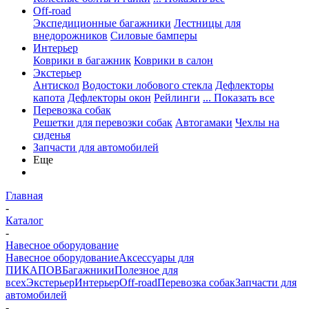
Off-road
Экспедиционные багажники
Лестницы для
внедорожников
Силовые бамперы
Интерьер
Коврики в багажник
Коврики в салон
Экстерьер
Антискол
Водостоки лобового стекла
Дефлекторы
капота
Дефлекторы окон
Рейлинги
... Показать все
Перевозка собак
Решетки для перевозки собак
Автогамаки
Чехлы на
сиденья
Запчасти для автомобилей
Еще
Главная
-
Каталог
-
Навесное оборудование
Навесное оборудование
Аксессуары для
ПИКАПОВ
Багажники
Полезное для
всех
Экстерьер
Интерьер
Off-road
Перевозка собак
Запчасти для
автомобилей
-