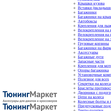
Крышки кузова
Вставки (вкладыши
Багажники
Багажники на кры
Автобоксы
Крепления для лыж
Велокрепления на
Велокрепления на 
Велокрепление на 
Грузовые корзины
Багажники на фарк
Аксессуары
Багажные дуги
Запасные части
Крепления для мот
Опоры багажника
Установочные ком
Полезное для всех
Секретки на колеса
Браслеты противо
Дворники с подогр
Цепи на колеса
Колесные болты и 
Предпусковые под
Тенты-палатки