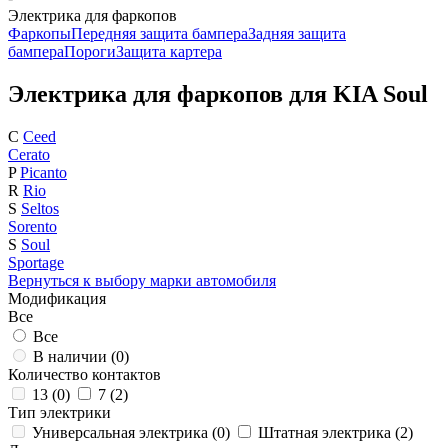
Электрика для фаркопов
Фаркопы
Передняя защита бампера
Задняя защита
бампера
Пороги
Защита картера
Электрика для фаркопов для KIA Soul
C
Ceed
Cerato
P
Picanto
R
Rio
S
Seltos
Sorento
S
Soul
Sportage
Вернуться к выбору марки автомобиля
Модификация
Все
Все
В наличии (
0
)
Количество контактов
13 (
0
)
7 (
2
)
Тип электрики
Универсальная электрика (
0
)
Штатная электрика (
2
)