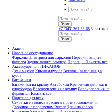
+7 (343) 361-68-68
Заказать зв
Акции
Навесное оборудование
Фаркопы
Электрика для фаркопов
Передняя защита
бампера
Задняя защита бампера
Пороги
... Показать все
Аксессуары для ПИКАПОВ
Дуги в кузов
Крышки кузова
Вставки (вкладыши) в
кузов
Багажники
Багажники на крышу
Автобоксы
Крепления для лыж и
сноубордов
Велокрепления на крышу
Велокрепления на
фаркоп
... Показать все
Полезное для всех
Секретки на колеса
Браслеты противоскольжения
Дворники с подогревом Burner
Цепи на колеса
Колесные болты и гайки
... Показать все