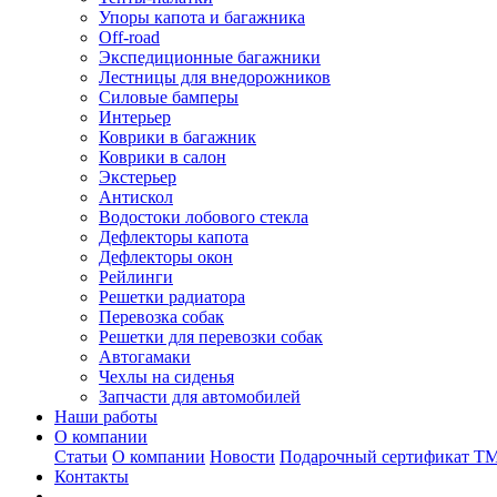
Упоры капота и багажника
Off-road
Экспедиционные багажники
Лестницы для внедорожников
Силовые бамперы
Интерьер
Коврики в багажник
Коврики в салон
Экстерьер
Антискол
Водостоки лобового стекла
Дефлекторы капота
Дефлекторы окон
Рейлинги
Решетки радиатора
Перевозка собак
Решетки для перевозки собак
Автогамаки
Чехлы на сиденья
Запчасти для автомобилей
Наши работы
О компании
Статьи
О компании
Новости
Подарочный сертификат Т
Контакты