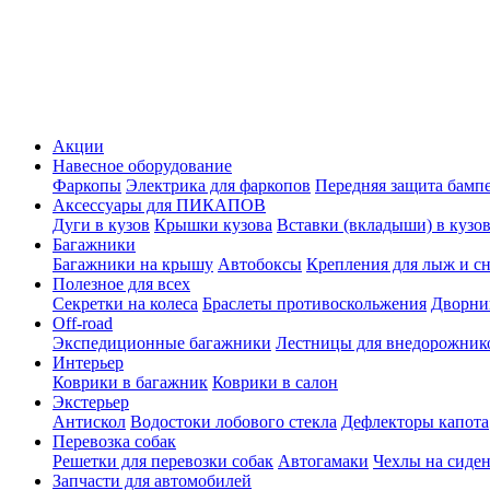
Акции
Навесное оборудование
Фаркопы
Электрика для фаркопов
Передняя защита бамп
Аксессуары для ПИКАПОВ
Дуги в кузов
Крышки кузова
Вставки (вкладыши) в кузо
Багажники
Багажники на крышу
Автобоксы
Крепления для лыж и с
Полезное для всех
Секретки на колеса
Браслеты противоскольжения
Дворник
Off-road
Экспедиционные багажники
Лестницы для внедорожник
Интерьер
Коврики в багажник
Коврики в салон
Экстерьер
Антискол
Водостоки лобового стекла
Дефлекторы капота
Перевозка собак
Решетки для перевозки собак
Автогамаки
Чехлы на сиден
Запчасти для автомобилей