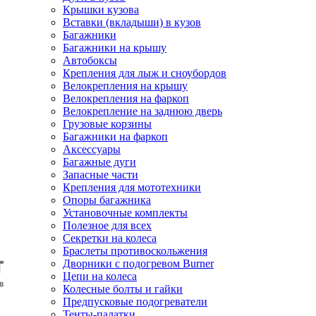
Крышки кузова
Вставки (вкладыши) в кузов
Багажники
Багажники на крышу
Автобоксы
Крепления для лыж и сноубордов
Велокрепления на крышу
Велокрепления на фаркоп
Велокрепление на заднюю дверь
Грузовые корзины
Багажники на фаркоп
Аксессуары
Багажные дуги
Запасные части
Крепления для мототехники
Опоры багажника
Установочные комплекты
Полезное для всех
Секретки на колеса
Браслеты противоскольжения
Дворники с подогревом Burner
Цепи на колеса
Колесные болты и гайки
Предпусковые подогреватели
Тенты-палатки