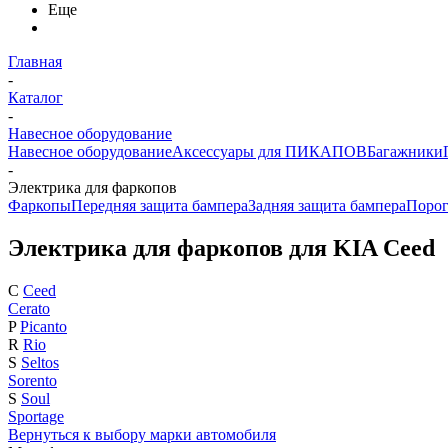
Еще
Главная
-
Каталог
-
Навесное оборудование
Навесное оборудование
Аксессуары для ПИКАПОВ
Багажники
-
Электрика для фаркопов
Фаркопы
Передняя защита бампера
Задняя защита бампера
Поро
Электрика для фаркопов для KIA Ceed
C
Ceed
Cerato
P
Picanto
R
Rio
S
Seltos
Sorento
S
Soul
Sportage
Вернуться к выбору марки автомобиля