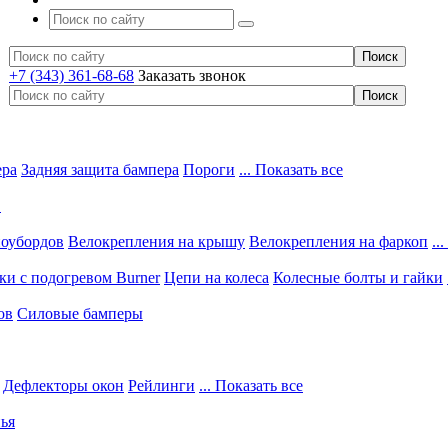
+7 (343) 361-68-68
Заказать звонок
ера
Задняя защита бампера
Пороги
... Показать все
в
ноубордов
Велокрепления на крышу
Велокрепления на фаркоп
..
и с подогревом Burner
Цепи на колеса
Колесные болты и гайки
ов
Силовые бамперы
Дефлекторы окон
Рейлинги
... Показать все
ья