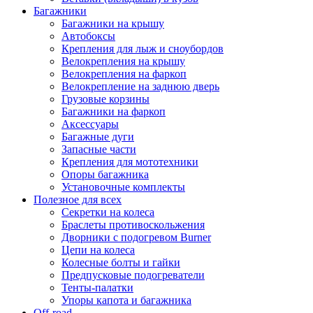
Багажники
Багажники на крышу
Автобоксы
Крепления для лыж и сноубордов
Велокрепления на крышу
Велокрепления на фаркоп
Велокрепление на заднюю дверь
Грузовые корзины
Багажники на фаркоп
Аксессуары
Багажные дуги
Запасные части
Крепления для мототехники
Опоры багажника
Установочные комплекты
Полезное для всех
Секретки на колеса
Браслеты противоскольжения
Дворники с подогревом Burner
Цепи на колеса
Колесные болты и гайки
Предпусковые подогреватели
Тенты-палатки
Упоры капота и багажника
Off-road