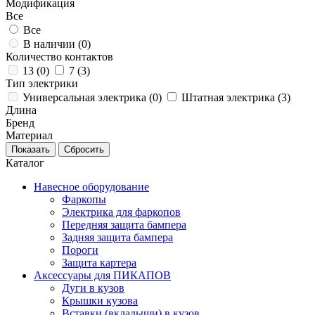
Модификация
Все
Все
В наличии (
0
)
Количество контактов
13 (
0
)
7 (
3
)
Тип электрики
Универсальная электрика (
0
)
Штатная электрика (
3
)
Длина
Бренд
Материал
Каталог
Навесное оборудование
Фаркопы
Электрика для фаркопов
Передняя защита бампера
Задняя защита бампера
Пороги
Защита картера
Аксессуары для ПИКАПОВ
Дуги в кузов
Крышки кузова
Вставки (вкладыши) в кузов