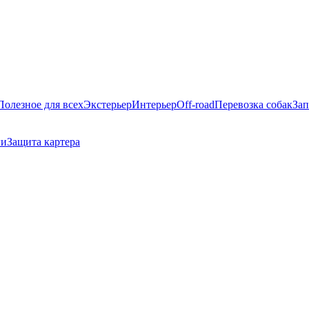
Полезное для всех
Экстерьер
Интерьер
Off-road
Перевозка собак
Зап
ги
Защита картера