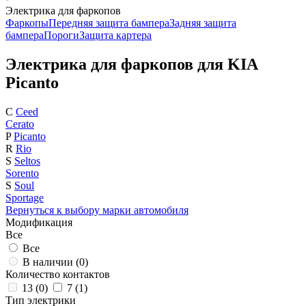
Электрика для фаркопов
Фаркопы
Передняя защита бампера
Задняя защита
бампера
Пороги
Защита картера
Электрика для фаркопов для KIA
Picanto
C
Ceed
Cerato
P
Picanto
R
Rio
S
Seltos
Sorento
S
Soul
Sportage
Вернуться к выбору марки автомобиля
Модификация
Все
Все
В наличии (
0
)
Количество контактов
13 (
0
)
7 (
1
)
Тип электрики