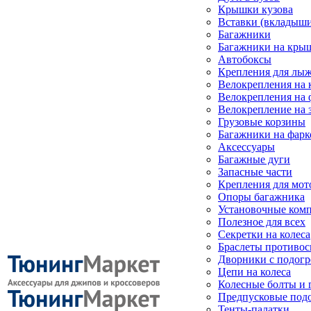
Крышки кузова
Вставки (вкладыши
Багажники
Багажники на кры
Автобоксы
Крепления для лыж
Велокрепления на
Велокрепления на 
Велокрепление на 
Грузовые корзины
Багажники на фарк
Аксессуары
Багажные дуги
Запасные части
Крепления для мот
Опоры багажника
Установочные ком
Полезное для всех
Секретки на колеса
Браслеты противо
Дворники с подогр
Цепи на колеса
Колесные болты и 
Предпусковые под
Тенты-палатки