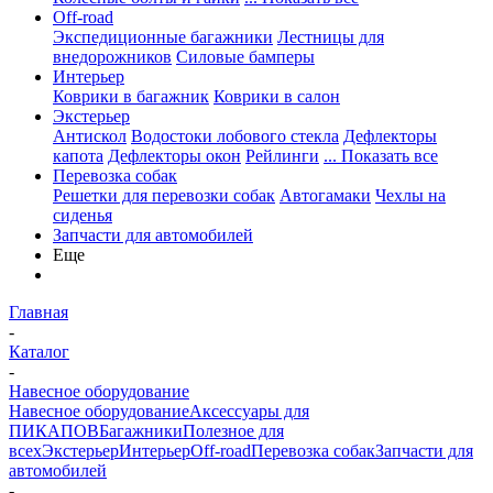
Off-road
Экспедиционные багажники
Лестницы для
внедорожников
Силовые бамперы
Интерьер
Коврики в багажник
Коврики в салон
Экстерьер
Антискол
Водостоки лобового стекла
Дефлекторы
капота
Дефлекторы окон
Рейлинги
... Показать все
Перевозка собак
Решетки для перевозки собак
Автогамаки
Чехлы на
сиденья
Запчасти для автомобилей
Еще
Главная
-
Каталог
-
Навесное оборудование
Навесное оборудование
Аксессуары для
ПИКАПОВ
Багажники
Полезное для
всех
Экстерьер
Интерьер
Off-road
Перевозка собак
Запчасти для
автомобилей
-