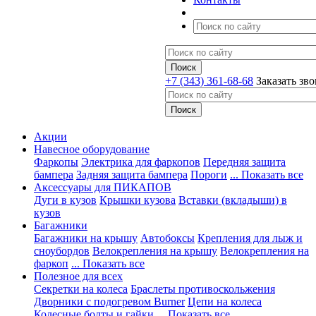
+7 (343) 361-68-68
Заказать зв
Акции
Навесное оборудование
Фаркопы
Электрика для фаркопов
Передняя защита
бампера
Задняя защита бампера
Пороги
... Показать все
Аксессуары для ПИКАПОВ
Дуги в кузов
Крышки кузова
Вставки (вкладыши) в
кузов
Багажники
Багажники на крышу
Автобоксы
Крепления для лыж и
сноубордов
Велокрепления на крышу
Велокрепления на
фаркоп
... Показать все
Полезное для всех
Секретки на колеса
Браслеты противоскольжения
Дворники с подогревом Burner
Цепи на колеса
Колесные болты и гайки
... Показать все