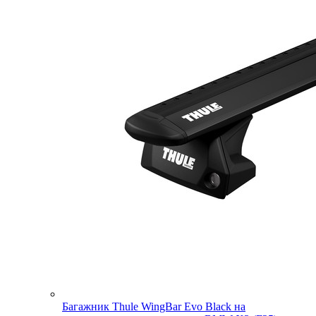
Багажник Thule WingBar Evo Black на