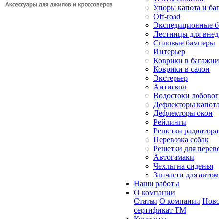
Упоры капота и ба
Off-road
Экспедиционные б
Лестницы для вне
Силовые бамперы
Интерьер
Коврики в багажн
Коврики в салон
Экстерьер
Антискол
Водостоки лобовог
Дефлекторы капот
Дефлекторы окон
Рейлинги
Решетки радиатора
Перевозка собак
Решетки для перев
Автогамаки
Чехлы на сиденья
Запчасти для авто
Наши работы
О компании
Статьи
О компании
Ново
сертификат ТМ
Контакты