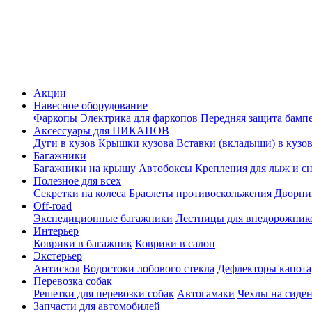
Акции
Навесное оборудование
Фаркопы
Электрика для фаркопов
Передняя защита бамп
Аксессуары для ПИКАПОВ
Дуги в кузов
Крышки кузова
Вставки (вкладыши) в кузо
Багажники
Багажники на крышу
Автобоксы
Крепления для лыж и с
Полезное для всех
Секретки на колеса
Браслеты противоскольжения
Дворник
Off-road
Экспедиционные багажники
Лестницы для внедорожник
Интерьер
Коврики в багажник
Коврики в салон
Экстерьер
Антискол
Водостоки лобового стекла
Дефлекторы капота
Перевозка собак
Решетки для перевозки собак
Автогамаки
Чехлы на сиден
Запчасти для автомобилей