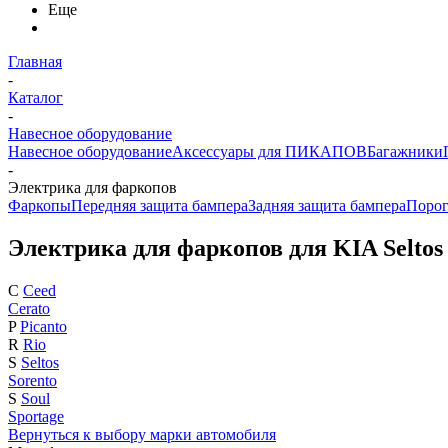
Еще
Главная
-
Каталог
-
Навесное оборудование
Навесное оборудование
Аксессуары для ПИКАПОВ
Багажники
-
Электрика для фаркопов
Фаркопы
Передняя защита бампера
Задняя защита бампера
Поро
Электрика для фаркопов для KIA Seltos
C
Ceed
Cerato
P
Picanto
R
Rio
S
Seltos
Sorento
S
Soul
Sportage
Вернуться к выбору марки автомобиля