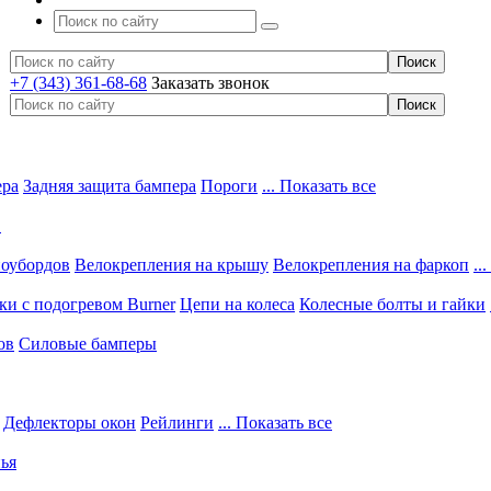
+7 (343) 361-68-68
Заказать звонок
ера
Задняя защита бампера
Пороги
... Показать все
в
ноубордов
Велокрепления на крышу
Велокрепления на фаркоп
..
и с подогревом Burner
Цепи на колеса
Колесные болты и гайки
ов
Силовые бамперы
Дефлекторы окон
Рейлинги
... Показать все
ья