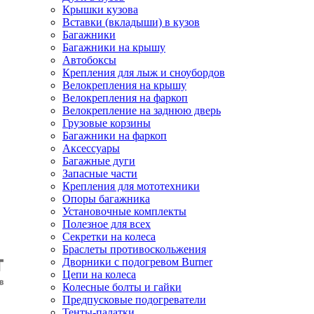
Крышки кузова
Вставки (вкладыши) в кузов
Багажники
Багажники на крышу
Автобоксы
Крепления для лыж и сноубордов
Велокрепления на крышу
Велокрепления на фаркоп
Велокрепление на заднюю дверь
Грузовые корзины
Багажники на фаркоп
Аксессуары
Багажные дуги
Запасные части
Крепления для мототехники
Опоры багажника
Установочные комплекты
Полезное для всех
Секретки на колеса
Браслеты противоскольжения
Дворники с подогревом Burner
Цепи на колеса
Колесные болты и гайки
Предпусковые подогреватели
Тенты-палатки