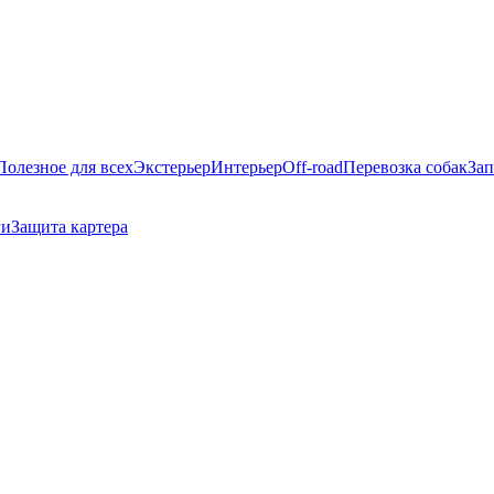
Полезное для всех
Экстерьер
Интерьер
Off-road
Перевозка собак
Зап
ги
Защита картера