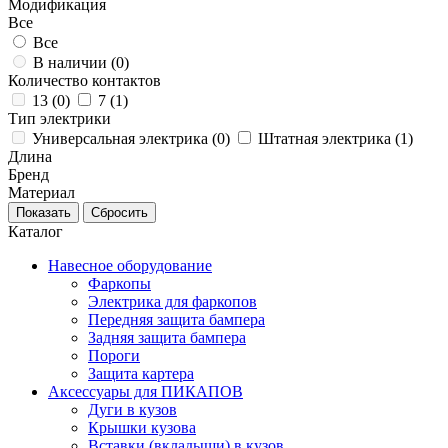
Модификация
Все
Все
В наличии (
0
)
Количество контактов
13 (
0
)
7 (
1
)
Тип электрики
Универсальная электрика (
0
)
Штатная электрика (
1
)
Длина
Бренд
Материал
Каталог
Навесное оборудование
Фаркопы
Электрика для фаркопов
Передняя защита бампера
Задняя защита бампера
Пороги
Защита картера
Аксессуары для ПИКАПОВ
Дуги в кузов
Крышки кузова
Вставки (вкладыши) в кузов