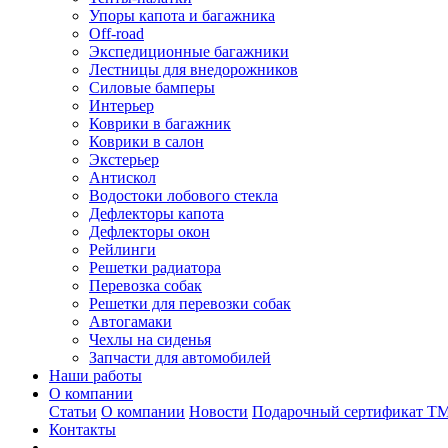
Упоры капота и багажника
Off-road
Экспедиционные багажники
Лестницы для внедорожников
Силовые бамперы
Интерьер
Коврики в багажник
Коврики в салон
Экстерьер
Антискол
Водостоки лобового стекла
Дефлекторы капота
Дефлекторы окон
Рейлинги
Решетки радиатора
Перевозка собак
Решетки для перевозки собак
Автогамаки
Чехлы на сиденья
Запчасти для автомобилей
Наши работы
О компании
Статьи
О компании
Новости
Подарочный сертификат Т
Контакты