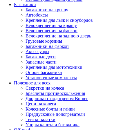
Багажники
Багажники на крышу
Автобоксы
Крепления для лыж и сноубордов
Велокрепления на крышу
Велокрепления на фаркоп
Велокрепление на заднюю дверь
Грузовые корзины
Багажники на фаркоп
Аксессуары
Багажные дуги
Запасные части
Крепления для мототехники
Опоры багажника
Установочные комплекты
Полезное для всех
Секретки на колеса
Браслеты противоскольжения
Дворники с подогревом Burner
Цепи на колеса
Колесные болты и гайки
Предпусковые подогреватели
Тенты-палатки
Упоры капота и багажника
Off-road