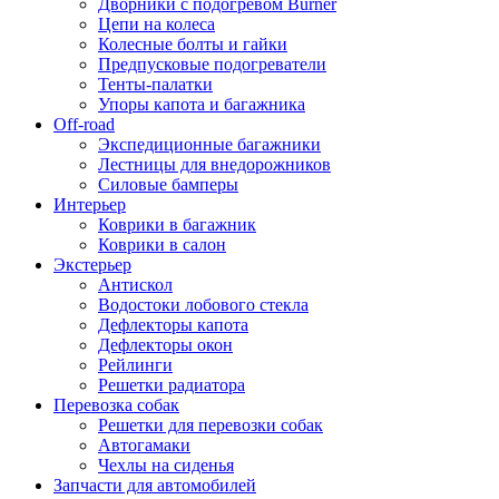
Дворники с подогревом Burner
Цепи на колеса
Колесные болты и гайки
Предпусковые подогреватели
Тенты-палатки
Упоры капота и багажника
Off-road
Экспедиционные багажники
Лестницы для внедорожников
Силовые бамперы
Интерьер
Коврики в багажник
Коврики в салон
Экстерьер
Антискол
Водостоки лобового стекла
Дефлекторы капота
Дефлекторы окон
Рейлинги
Решетки радиатора
Перевозка собак
Решетки для перевозки собак
Автогамаки
Чехлы на сиденья
Запчасти для автомобилей