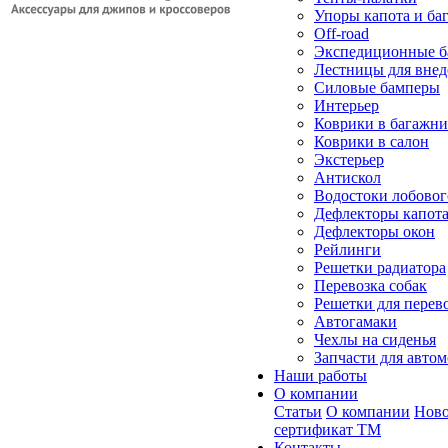
Упоры капота и ба
Off-road
Экспедиционные б
Лестницы для вне
Силовые бамперы
Интерьер
Коврики в багажн
Коврики в салон
Экстерьер
Антискол
Водостоки лобовог
Дефлекторы капот
Дефлекторы окон
Рейлинги
Решетки радиатора
Перевозка собак
Решетки для перев
Автогамаки
Чехлы на сиденья
Запчасти для авто
Наши работы
О компании
Статьи
О компании
Ново
сертификат ТМ
Контакты