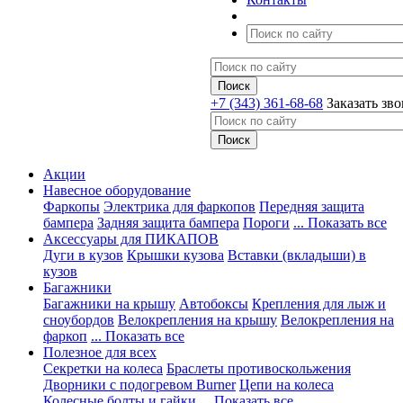
+7 (343) 361-68-68
Заказать зв
Акции
Навесное оборудование
Фаркопы
Электрика для фаркопов
Передняя защита
бампера
Задняя защита бампера
Пороги
... Показать все
Аксессуары для ПИКАПОВ
Дуги в кузов
Крышки кузова
Вставки (вкладыши) в
кузов
Багажники
Багажники на крышу
Автобоксы
Крепления для лыж и
сноубордов
Велокрепления на крышу
Велокрепления на
фаркоп
... Показать все
Полезное для всех
Секретки на колеса
Браслеты противоскольжения
Дворники с подогревом Burner
Цепи на колеса
Колесные болты и гайки
... Показать все