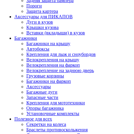
Задняя защита бампера
Пороги
Защита картера
Аксессуары для ПИКАПОВ
Дуги в кузов
Крышки кузова
Вставки (вкладыши) в кузов
Багажники
Багажники на крышу
Автобоксы
Крепления для лыж и сноубордов
Велокрепления на крышу
Велокрепления на фаркоп
Велокрепление на заднюю дверь
Грузовые корзины
Багажники на фаркоп
Аксессуары
Багажные дуги
Запасные части
Крепления для мототехники
Опоры багажника
Установочные комплекты
Полезное для всех
Секретки на колеса
Браслеты противоскольжения