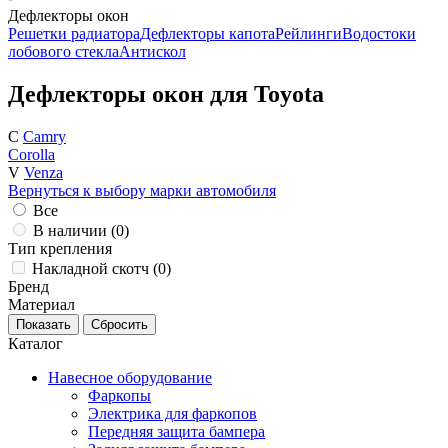
Дефлекторы окон
Решетки радиатора
Дефлекторы капота
Рейлинги
Водостоки
лобового стекла
Антискол
Дефлекторы окон для Toyota
C
Camry
Corolla
V
Venza
Вернуться к выбору марки автомобиля
Все
В наличии (
0
)
Тип крепления
Накладной скотч (
0
)
Бренд
Материал
Каталог
Навесное оборудование
Фаркопы
Электрика для фаркопов
Передняя защита бампера