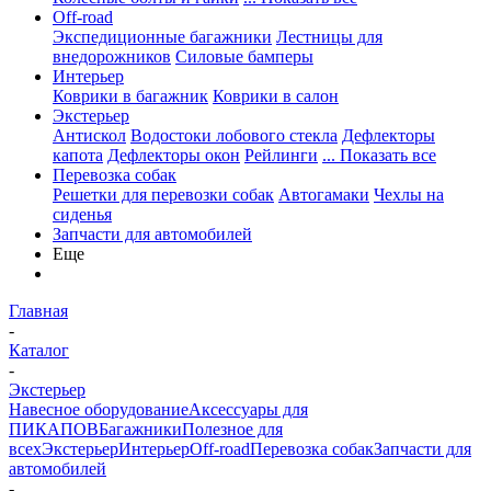
Off-road
Экспедиционные багажники
Лестницы для
внедорожников
Силовые бамперы
Интерьер
Коврики в багажник
Коврики в салон
Экстерьер
Антискол
Водостоки лобового стекла
Дефлекторы
капота
Дефлекторы окон
Рейлинги
... Показать все
Перевозка собак
Решетки для перевозки собак
Автогамаки
Чехлы на
сиденья
Запчасти для автомобилей
Еще
Главная
-
Каталог
-
Экстерьер
Навесное оборудование
Аксессуары для
ПИКАПОВ
Багажники
Полезное для
всех
Экстерьер
Интерьер
Off-road
Перевозка собак
Запчасти для
автомобилей
-