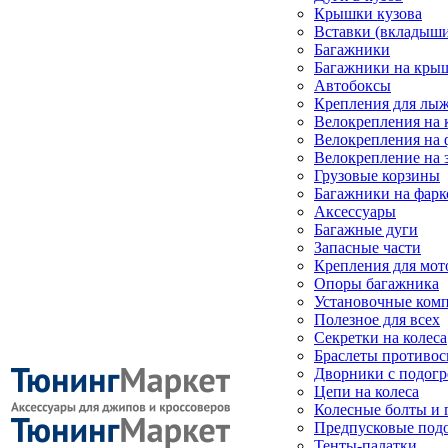
Крышки кузова
Вставки (вкладыши
Багажники
Багажники на кры
Автобоксы
Крепления для лыж
Велокрепления на
Велокрепления на 
Велокрепление на 
Грузовые корзины
Багажники на фарк
Аксессуары
Багажные дуги
Запасные части
Крепления для мот
Опоры багажника
Установочные ком
Полезное для всех
Секретки на колеса
Браслеты противо
Дворники с подогр
Цепи на колеса
Колесные болты и 
Предпусковые под
Тенты-палатки