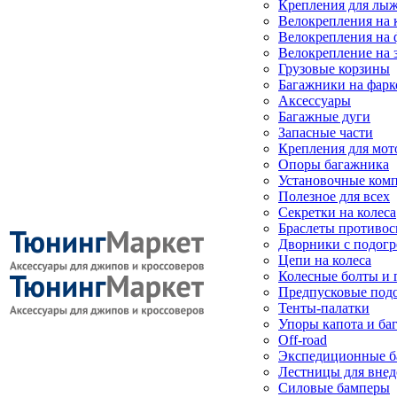
Крепления для лыж
Велокрепления на
Велокрепления на 
Велокрепление на 
Грузовые корзины
Багажники на фарк
Аксессуары
Багажные дуги
Запасные части
Крепления для мот
Опоры багажника
Установочные ком
Полезное для всех
Секретки на колеса
Браслеты противо
Дворники с подогр
Цепи на колеса
Колесные болты и 
Предпусковые под
Тенты-палатки
Упоры капота и ба
Off-road
Экспедиционные б
Лестницы для вне
Силовые бамперы