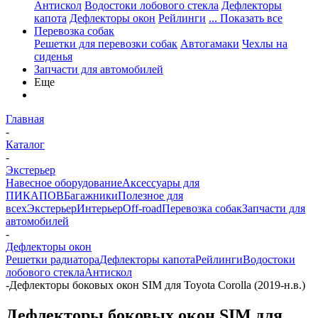
Антискол
Водостоки лобового стекла
Дефлекторы
капота
Дефлекторы окон
Рейлинги
... Показать все
Перевозка собак
Решетки для перевозки собак
Автогамаки
Чехлы на
сиденья
Запчасти для автомобилей
Еще
Главная
-
Каталог
-
Экстерьер
Навесное оборудование
Аксессуары для
ПИКАПОВ
Багажники
Полезное для
всех
Экстерьер
Интерьер
Off-road
Перевозка собак
Запчасти для
автомобилей
-
Дефлекторы окон
Решетки радиатора
Дефлекторы капота
Рейлинги
Водостоки
лобового стекла
Антискол
-
Дефлекторы боковых окон SIM для Toyota Corolla (2019-н.в.)
Дефлекторы боковых окон SIM для