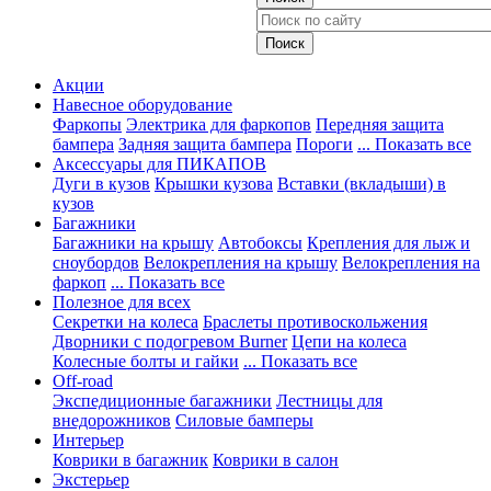
Акции
Навесное оборудование
Фаркопы
Электрика для фаркопов
Передняя защита
бампера
Задняя защита бампера
Пороги
... Показать все
Аксессуары для ПИКАПОВ
Дуги в кузов
Крышки кузова
Вставки (вкладыши) в
кузов
Багажники
Багажники на крышу
Автобоксы
Крепления для лыж и
сноубордов
Велокрепления на крышу
Велокрепления на
фаркоп
... Показать все
Полезное для всех
Секретки на колеса
Браслеты противоскольжения
Дворники с подогревом Burner
Цепи на колеса
Колесные болты и гайки
... Показать все
Off-road
Экспедиционные багажники
Лестницы для
внедорожников
Силовые бамперы
Интерьер
Коврики в багажник
Коврики в салон
Экстерьер