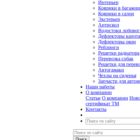
Интерьер
Коврики в багажн
Коврики в салон
Экстерьер
Антискол
Водостоки лобовог
Дефлекторы капот
Дефлекторы окон
Рейлинги
Решетки радиатора
Перевозка собак
Решетки для перев
Автогамаки
Чехлы на сиденья
Запчасти для авто
Наши работы
О компании
Статьи
О компании
Ново
сертификат ТМ
Контакты