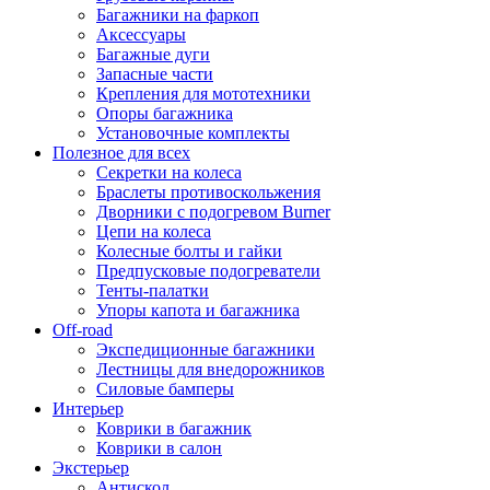
Багажники на фаркоп
Аксессуары
Багажные дуги
Запасные части
Крепления для мототехники
Опоры багажника
Установочные комплекты
Полезное для всех
Секретки на колеса
Браслеты противоскольжения
Дворники с подогревом Burner
Цепи на колеса
Колесные болты и гайки
Предпусковые подогреватели
Тенты-палатки
Упоры капота и багажника
Off-road
Экспедиционные багажники
Лестницы для внедорожников
Силовые бамперы
Интерьер
Коврики в багажник
Коврики в салон
Экстерьер
Антискол