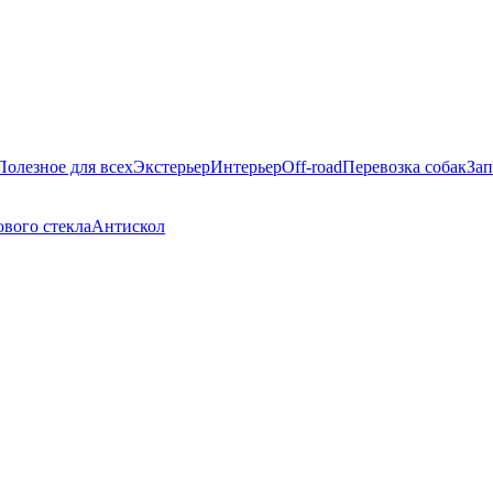
Полезное для всех
Экстерьер
Интерьер
Off-road
Перевозка собак
Зап
вого стекла
Антискол