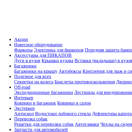
Акции
Навесное оборудование
Фаркопы
Электрика для фаркопов
Передняя защита бамп
Аксессуары для ПИКАПОВ
Дуги в кузов
Крышки кузова
Вставки (вкладыши) в кузо
Багажники
Багажники на крышу
Автобоксы
Крепления для лыж и с
Полезное для всех
Секретки на колеса
Браслеты противоскольжения
Дворник
Off-road
Экспедиционные багажники
Лестницы для внедорожник
Интерьер
Коврики в багажник
Коврики в салон
Экстерьер
Антискол
Водостоки лобового стекла
Дефлекторы капота
Перевозка собак
Решетки для перевозки собак
Автогамаки
Чехлы на сиден
Запчасти для автомобилей