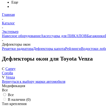
Еще
Главная
-
Каталог
-
Экстерьер
Навесное оборудование
Аксессуары для ПИКАПОВ
Багажники
-
Дефлекторы окон
Решетки радиатора
Дефлекторы капота
Рейлинги
Водостоки лобо
Дефлекторы окон для Toyota Venza
C
Camry
Corolla
V
Venza
Вернуться к выбору марки автомобиля
Модификация
Все
Все
В наличии (
0
)
Тип крепления