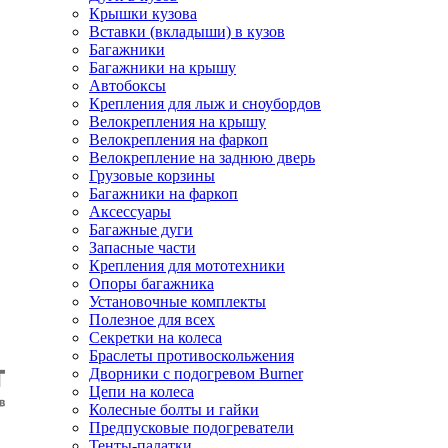
Крышки кузова
Вставки (вкладыши) в кузов
Багажники
Багажники на крышу
Автобоксы
Крепления для лыж и сноубордов
Велокрепления на крышу
Велокрепления на фаркоп
Велокрепление на заднюю дверь
Грузовые корзины
Багажники на фаркоп
Аксессуары
Багажные дуги
Запасные части
Крепления для мототехники
Опоры багажника
Установочные комплекты
Полезное для всех
Секретки на колеса
Браслеты противоскольжения
Дворники с подогревом Burner
Цепи на колеса
Колесные болты и гайки
Предпусковые подогреватели
Тенты-палатки