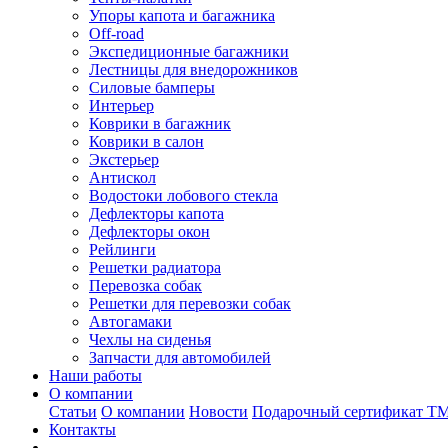
Упоры капота и багажника
Off-road
Экспедиционные багажники
Лестницы для внедорожников
Силовые бамперы
Интерьер
Коврики в багажник
Коврики в салон
Экстерьер
Антискол
Водостоки лобового стекла
Дефлекторы капота
Дефлекторы окон
Рейлинги
Решетки радиатора
Перевозка собак
Решетки для перевозки собак
Автогамаки
Чехлы на сиденья
Запчасти для автомобилей
Наши работы
О компании
Статьи
О компании
Новости
Подарочный сертификат Т
Контакты