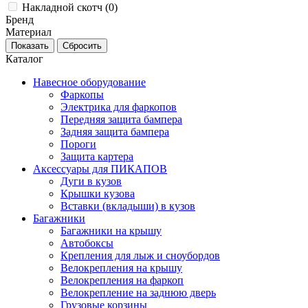
Накладной скотч (
0
)
Бренд
Материал
Каталог
Навесное оборудование
Фаркопы
Электрика для фаркопов
Передняя защита бампера
Задняя защита бампера
Пороги
Защита картера
Аксессуары для ПИКАПОВ
Дуги в кузов
Крышки кузова
Вставки (вкладыши) в кузов
Багажники
Багажники на крышу
Автобоксы
Крепления для лыж и сноубордов
Велокрепления на крышу
Велокрепления на фаркоп
Велокрепление на заднюю дверь
Грузовые корзины