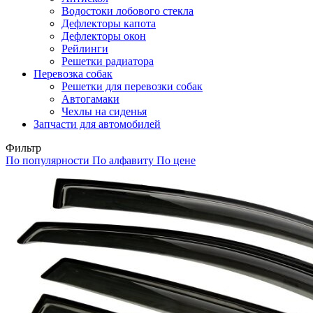
Водостоки лобового стекла
Дефлекторы капота
Дефлекторы окон
Рейлинги
Решетки радиатора
Перевозка собак
Решетки для перевозки собак
Автогамаки
Чехлы на сиденья
Запчасти для автомобилей
Фильтр
По популярности
По алфавиту
По цене