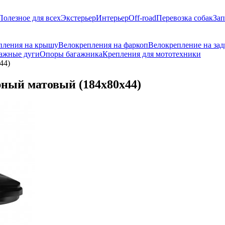
Полезное для всех
Экстерьер
Интерьер
Off-road
Перевозка собак
Зап
пления на крышу
Велокрепления на фаркоп
Велокрепление на за
ажные дуги
Опоры багажника
Крепления для мототехники
44)
ный матовый (184х80х44)