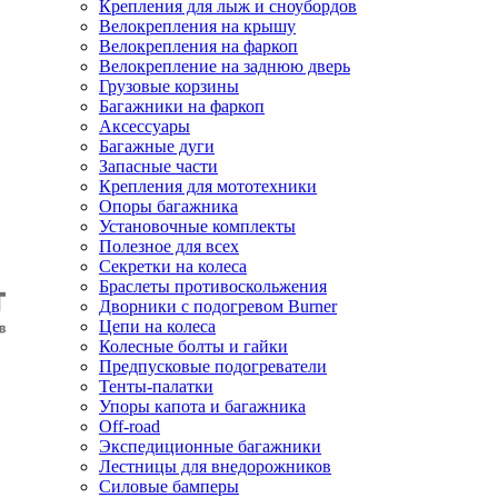
Крепления для лыж и сноубордов
Велокрепления на крышу
Велокрепления на фаркоп
Велокрепление на заднюю дверь
Грузовые корзины
Багажники на фаркоп
Аксессуары
Багажные дуги
Запасные части
Крепления для мототехники
Опоры багажника
Установочные комплекты
Полезное для всех
Секретки на колеса
Браслеты противоскольжения
Дворники с подогревом Burner
Цепи на колеса
Колесные болты и гайки
Предпусковые подогреватели
Тенты-палатки
Упоры капота и багажника
Off-road
Экспедиционные багажники
Лестницы для внедорожников
Силовые бамперы