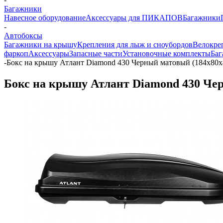
Багажники
Навесное оборудование
Аксессуары для ПИКАПОВ
Багажники
-
Автобоксы
Багажники на крышу
Крепления для лыж и сноубордов
Велокре
фаркоп
Аксессуары
Запасные части
Установочные комплекты
Баг
-
Бокс на крышу Атлант Diamond 430 Черный матовый (184х80х
Бокс на крышу Атлант Diamond 430 Чер