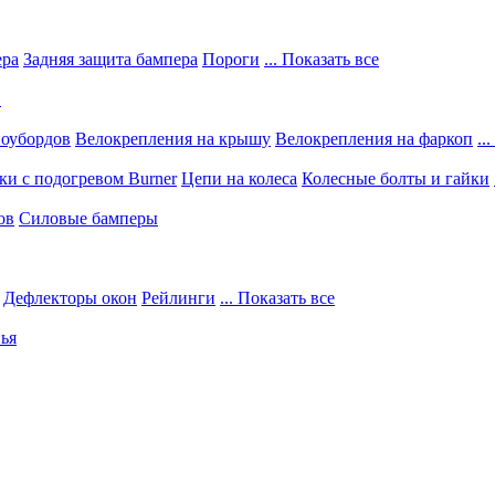
ера
Задняя защита бампера
Пороги
... Показать все
в
ноубордов
Велокрепления на крышу
Велокрепления на фаркоп
..
и с подогревом Burner
Цепи на колеса
Колесные болты и гайки
ов
Силовые бамперы
Дефлекторы окон
Рейлинги
... Показать все
ья