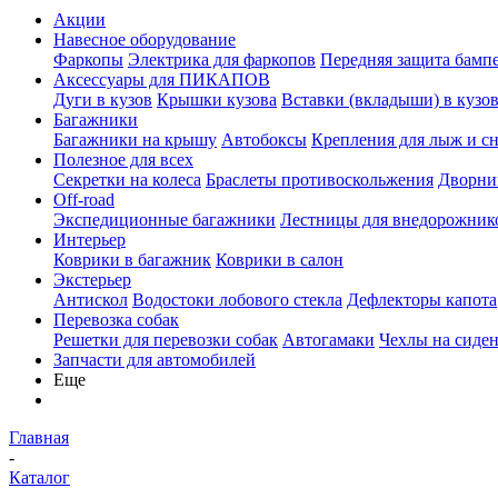
Акции
Навесное оборудование
Фаркопы
Электрика для фаркопов
Передняя защита бамп
Аксессуары для ПИКАПОВ
Дуги в кузов
Крышки кузова
Вставки (вкладыши) в кузо
Багажники
Багажники на крышу
Автобоксы
Крепления для лыж и с
Полезное для всех
Секретки на колеса
Браслеты противоскольжения
Дворник
Off-road
Экспедиционные багажники
Лестницы для внедорожник
Интерьер
Коврики в багажник
Коврики в салон
Экстерьер
Антискол
Водостоки лобового стекла
Дефлекторы капота
Перевозка собак
Решетки для перевозки собак
Автогамаки
Чехлы на сиден
Запчасти для автомобилей
Еще
Главная
-
Каталог
-