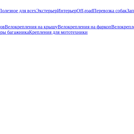
Полезное для всех
Экстерьер
Интерьер
Off-road
Перевозка собак
Зап
дов
Велокрепления на крышу
Велокрепления на фаркоп
Велокрепл
ры багажника
Крепления для мототехники