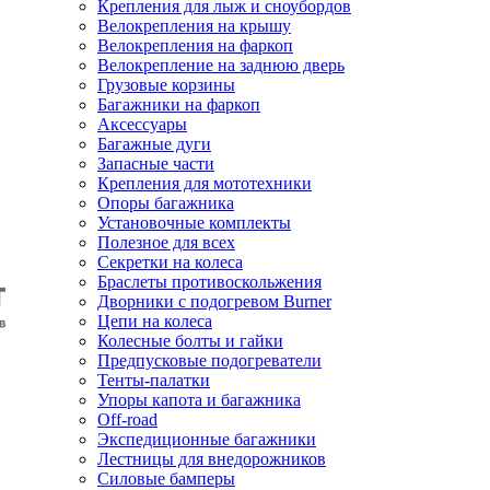
Крепления для лыж и сноубордов
Велокрепления на крышу
Велокрепления на фаркоп
Велокрепление на заднюю дверь
Грузовые корзины
Багажники на фаркоп
Аксессуары
Багажные дуги
Запасные части
Крепления для мототехники
Опоры багажника
Установочные комплекты
Полезное для всех
Секретки на колеса
Браслеты противоскольжения
Дворники с подогревом Burner
Цепи на колеса
Колесные болты и гайки
Предпусковые подогреватели
Тенты-палатки
Упоры капота и багажника
Off-road
Экспедиционные багажники
Лестницы для внедорожников
Силовые бамперы