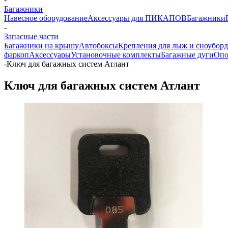
Багажники
Навесное оборудование
Аксессуары для ПИКАПОВ
Багажники
-
Запасные части
Багажники на крышу
Автобоксы
Крепления для лыж и сноубор
фаркоп
Аксессуары
Установочные комплекты
Багажные дуги
Опо
-
Ключ для багажных систем Атлант
Ключ для багажных систем Атлант