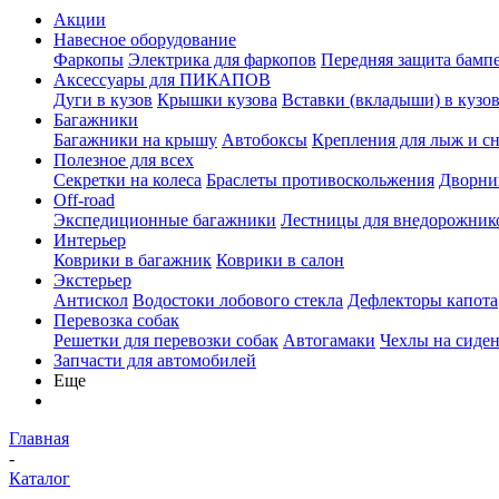
Акции
Навесное оборудование
Фаркопы
Электрика для фаркопов
Передняя защита бамп
Аксессуары для ПИКАПОВ
Дуги в кузов
Крышки кузова
Вставки (вкладыши) в кузо
Багажники
Багажники на крышу
Автобоксы
Крепления для лыж и с
Полезное для всех
Секретки на колеса
Браслеты противоскольжения
Дворник
Off-road
Экспедиционные багажники
Лестницы для внедорожник
Интерьер
Коврики в багажник
Коврики в салон
Экстерьер
Антискол
Водостоки лобового стекла
Дефлекторы капота
Перевозка собак
Решетки для перевозки собак
Автогамаки
Чехлы на сиден
Запчасти для автомобилей
Еще
Главная
-
Каталог
-