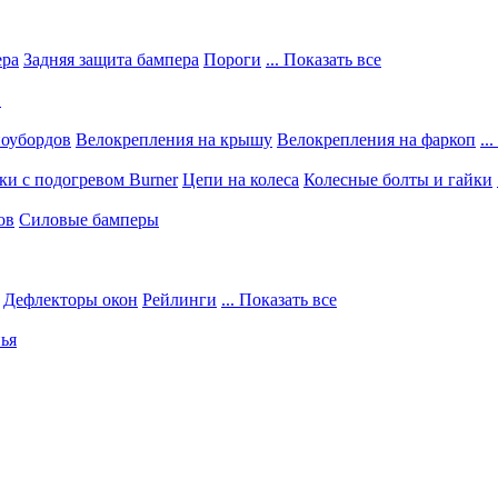
ера
Задняя защита бампера
Пороги
... Показать все
в
ноубордов
Велокрепления на крышу
Велокрепления на фаркоп
..
и с подогревом Burner
Цепи на колеса
Колесные болты и гайки
ов
Силовые бамперы
Дефлекторы окон
Рейлинги
... Показать все
ья