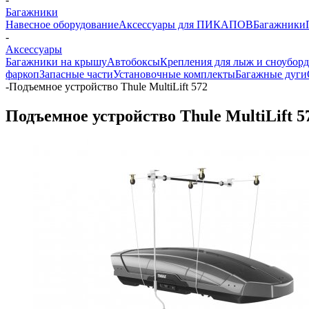
Багажники
Навесное оборудование
Аксессуары для ПИКАПОВ
Багажники
-
Аксессуары
Багажники на крышу
Автобоксы
Крепления для лыж и сноубор
фаркоп
Запасные части
Установочные комплекты
Багажные дуги
-
Подъемное устройство Thule MultiLift 572
Подъемное устройство Thule MultiLift 5