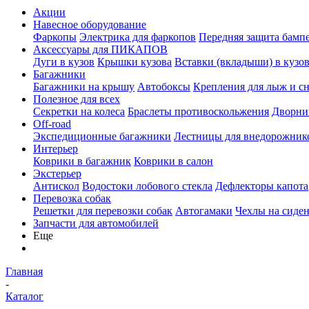
Акции
Навесное оборудование
Фаркопы
Электрика для фаркопов
Передняя защита бамп
Аксессуары для ПИКАПОВ
Дуги в кузов
Крышки кузова
Вставки (вкладыши) в кузо
Багажники
Багажники на крышу
Автобоксы
Крепления для лыж и с
Полезное для всех
Секретки на колеса
Браслеты противоскольжения
Дворник
Off-road
Экспедиционные багажники
Лестницы для внедорожник
Интерьер
Коврики в багажник
Коврики в салон
Экстерьер
Антискол
Водостоки лобового стекла
Дефлекторы капота
Перевозка собак
Решетки для перевозки собак
Автогамаки
Чехлы на сиден
Запчасти для автомобилей
Еще
Главная
-
Каталог
-