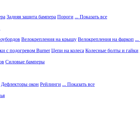
ера
Задняя защита бампера
Пороги
... Показать все
в
ноубордов
Велокрепления на крышу
Велокрепления на фаркоп
..
и с подогревом Burner
Цепи на колеса
Колесные болты и гайки
ов
Силовые бамперы
Дефлекторы окон
Рейлинги
... Показать все
ья