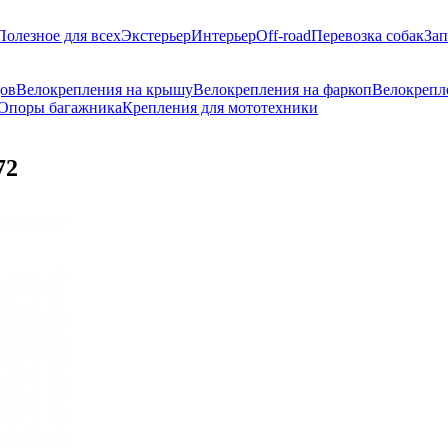
Полезное для всех
Экстерьер
Интерьер
Off-road
Перевозка собак
Зап
дов
Велокрепления на крышу
Велокрепления на фаркоп
Велокрепл
Опоры багажника
Крепления для мототехники
72